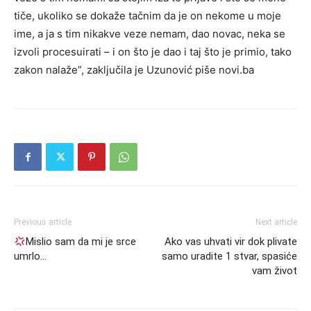
tiče, ukoliko se dokaže tačnim da je on nekome u moje
ime, a ja s tim nikakve veze nemam, dao novac, neka se
izvoli procesuirati – i on što je dao i taj što je primio, tako
zakon nalaže”, zaključila je Uzunović piše novi.ba
Previous article
Next article
Mislio sam da mi je srce
Ako vas uhvati vir dok plivate
umrlo…
samo uradite 1 stvar, spasiće
vam život