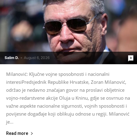
Salim D.
-
August 6, 2026
0
Milanović: Ključne vojne sposobnosti i nacionalni
interesiPredsjednik Republike Hrvatske, Zoran Milanović,
održao je nedavno značajan govor na proslavi obljetnice
vojno-redarstvene akcije Oluja u Kninu, gdje se osvrnuo na
važne aspekte nacionalne sigurnosti, vojnih sposobnosti i
povijesne događaje koji oblikuju odnose u regiji. Milanović
je...
Read more