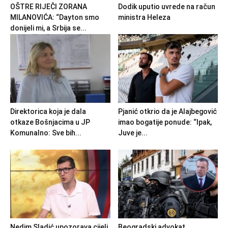
OŠTRE RIJEČI ZORANA
Dodik uputio uvrede na račun
MILANOVIĆA: “Dayton smo
ministra Heleza
donijeli mi, a Srbija se...
Direktorica koja je dala
Pjanić otkrio da je Alajbegović
otkaze Bošnjacima u JP
imao bogatije ponude: “Ipak,
Komunalno: Sve bih...
Juve je...
Nedim Sladić upozorava cijeli
Beogradski advokat