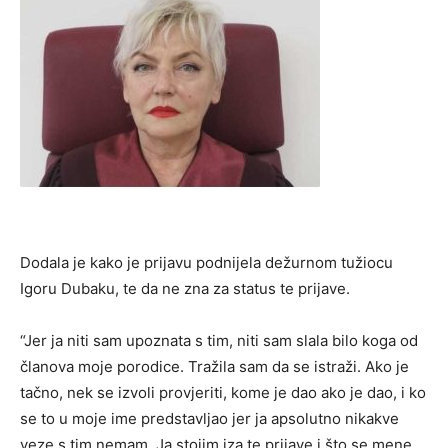
Dodala je kako je prijavu podnijela dežurnom tužiocu
Igoru Dubaku, te da ne zna za status te prijave.
“Jer ja niti sam upoznata s tim, niti sam slala bilo koga od
članova moje porodice. Tražila sam da se istraži. Ako je
tačno, nek se izvoli provjeriti, kome je dao ako je dao, i ko
se to u moje ime predstavljao jer ja apsolutno nikakve
veze s tim nemam. Ja stojim iza te prijave i što se mene