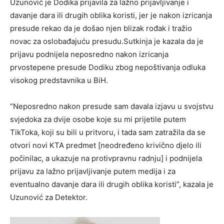
Uzunović je Dodika prijavila za lažno prijavljivanje i
davanje dara ili drugih oblika koristi, jer je nakon izricanja
presude rekao da je došao njen blizak rođak i tražio
novac za oslobađajuću presudu.Sutkinja je kazala da je
prijavu podnijela neposredno nakon izricanja
prvostepene presude Dodiku zbog nepoštivanja odluka
visokog predstavnika u BiH.
“Neposredno nakon presude sam davala izjavu u svojstvu
svjedoka za dvije osobe koje su mi prijetile putem
TikToka, koji su bili u pritvoru, i tada sam zatražila da se
otvori novi KTA predmet [neodređeno krivično djelo ili
počinilac, a ukazuje na protivpravnu radnju] i podnijela
prijavu za lažno prijavljivanje putem medija i za
eventualno davanje dara ili drugih oblika koristi”, kazala je
Uzunović za Detektor.