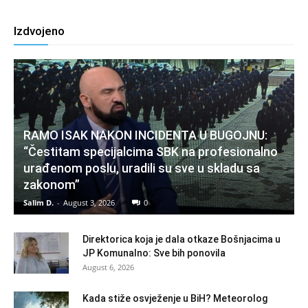
Izdvojeno
RAMO ISAK NAKON INCIDENTA U BUGOJNU:
“Čestitam specijalcima SBK na profesionalno
urađenom poslu, uradili su sve u skladu sa
zakonom”
Salim D.
-
August 3, 2026
0
Direktorica koja je dala otkaze Bošnjacima u
JP Komunalno: Sve bih ponovila
August 6, 2026
Kada stiže osvježenje u BiH? Meteorolog