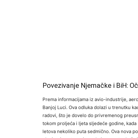
Povezivanje Njemačke i BiH: Oč
Prema informacijama iz avio-industrije, aer
Banjoj Luci. Ova odluka dolazi u trenutku k
radovi, što je dovelo do privremenog preusm
tokom proljeća i ljeta sljedeće godine, kad
letova nekoliko puta sedmično. Ova nova p