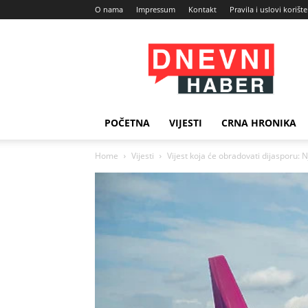
O nama
Impressum
Kontakt
Pravila i uslovi korišt
Dnevni
Haber
POČETNA
VIJESTI
CRNA HRONIKA
Home
Vijesti
Vijest koja će obradovati dijasporu: