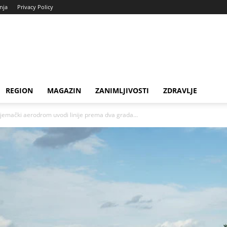
enja
Privacy Policy
REGION
MAGAZIN
ZANIMLJIVOSTI
ZDRAVLJE
 Njemački aerodrom uvodi linije prema dva grada...