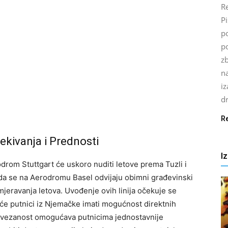
Re
P
po
p
z
n
i
d
R
ekivanja i Prednosti
I
odrom Stuttgart će uskoro nuditi letove prema Tuzli i
ada se na Aerodromu Basel odvijaju obimni građevinski
jeravanja letova. Uvođenje ovih linija očekuje se
a će putnici iz Njemačke imati mogućnost direktnih
ovezanost omogućava putnicima jednostavnije