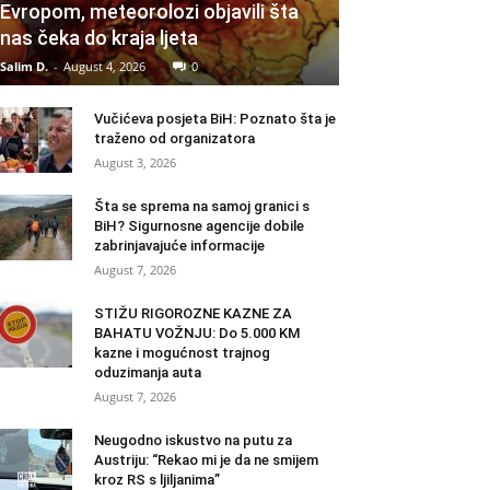
Evropom, meteorolozi objavili šta
nas čeka do kraja ljeta
Salim D.
-
August 4, 2026
0
Vučićeva posjeta BiH: Poznato šta je
traženo od organizatora
August 3, 2026
Šta se sprema na samoj granici s
BiH? Sigurnosne agencije dobile
zabrinjavajuće informacije
August 7, 2026
STIŽU RIGOROZNE KAZNE ZA
BAHATU VOŽNJU: Do 5.000 KM
kazne i mogućnost trajnog
oduzimanja auta
August 7, 2026
Neugodno iskustvo na putu za
Austriju: “Rekao mi je da ne smijem
kroz RS s ljiljanima”