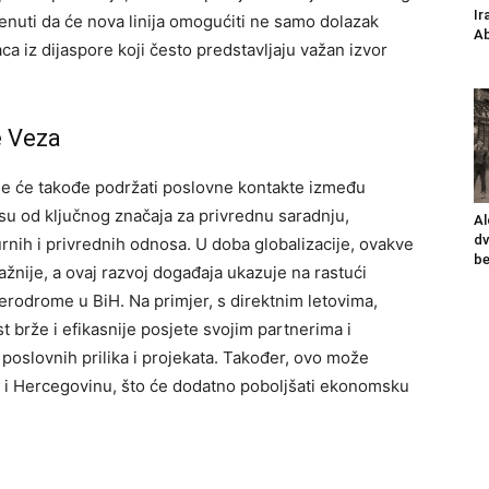
Ir
nuti da će nova linija omogućiti ne samo dolazak
Ab
ca iz dijaspore koji često predstavljaju važan izvor
e Veza
nije će takođe podržati poslovne kontakte između
u od ključnog značaja za privrednu saradnju,
Al
dv
urnih i privrednih odnosa.
U doba globalizacije, ovakve
be
žnije, a ovaj razvoj događaja ukazuje na rastući
aerodrome u BiH.
Na primjer, s direktnim letovima,
st brže i efikasnije posjete svojim partnerima i
poslovnih prilika i projekata.
Također, ovo može
snu i Hercegovinu, što će dodatno poboljšati ekonomsku