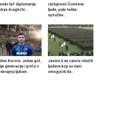
anski šef diplomatije
razbjesnio Čovićeve
bas Araghchi...
ljude, pale teške
optužbe...
dian Korora: Jedan gol,
Jesmo li se zaista odužili
ije generacije i priča o
ljudima koji su nam
skrajnoj ljubavi...
omogućili da...