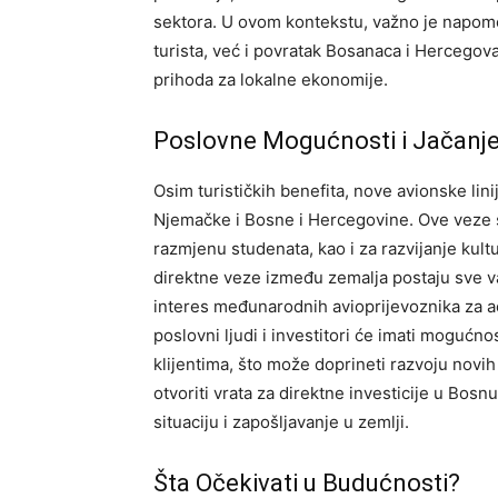
sektora.
U ovom kontekstu, važno je napome
turista, već i povratak Bosanaca i Hercegova
prihoda za lokalne ekonomije.
Poslovne Mogućnosti i Jačanj
Osim turističkih benefita, nove avionske li
Njemačke i Bosne i Hercegovine. Ove veze s
razmjenu studenata, kao i za razvijanje kult
direktne veze između zemalja postaju sve va
interes međunarodnih avioprijevoznika za 
poslovni ljudi i investitori će imati mogućno
klijentima, što može doprineti razvoju novih 
otvoriti vrata za direktne investicije u Bo
situaciju i zapošljavanje u zemlji.
Šta Očekivati u Budućnosti?