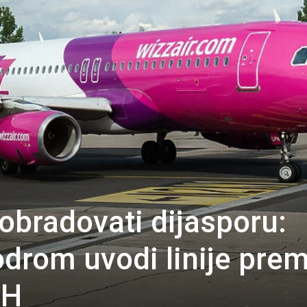
 obradovati dijasporu:
drom uvodi linije pre
iH