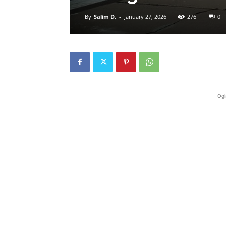
By
Salim D.
-
January 27, 2026
276
0
Ogl