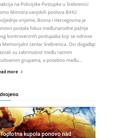
akcija na Policijske Postupke u Srebrenici:
ismo Ministra vanjskih poslova BiHU
sljednje vrijeme, Bosna i Hercegovina je
onovo postala fokus međunarodne pažnje
bog kontroverznih postupaka koji se odnose
a Memorijalni centar Srebrenica. Ovi događaji
zazvali su zabrinutost među raznim
ruštvenim grupama, a posebno među...
ead more
zdvojeno
Toplotna kupola ponovo nad