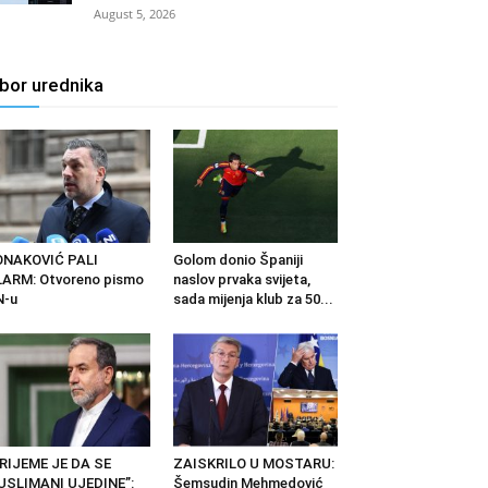
August 5, 2026
zbor urednika
ONAKOVIĆ PALI
Golom donio Španiji
ARM: Otvoreno pismo
naslov prvaka svijeta,
N-u
sada mijenja klub za 50...
RIJEME JE DA SE
ZAISKRILO U MOSTARU:
USLIMANI UJEDINE”:
Šemsudin Mehmedović