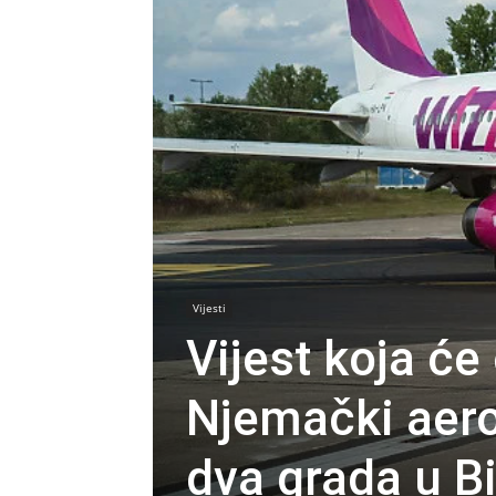
Vijesti
Vijest koja će
Njemački aero
dva grada u B