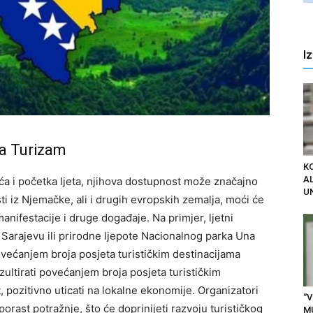
I
na Turizam
K
AL
jeća i početka ljeta, njihova dostupnost može značajno
U
ti iz Njemačke, ali i drugih evropskih zemalja, moći će
 manifestacije i druge događaje. Na primjer, ljetni
u Sarajevu ili prirodne ljepote Nacionalnog parka Una
ovećanjem broja posjeta turističkim destinacijama
ltirati povećanjem broja posjeta turističkim
, pozitivno uticati na lokalne ekonomije. Organizatori
“V
porast potražnje, što će doprinijeti razvoju turističkog
M