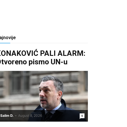
ajnovije
KONAKOVIĆ PALI ALARM:
tvoreno pismo UN-u
Salim D.
-
August 8, 2026
0