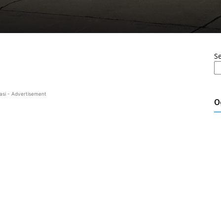
S
asi - Advertisement
O