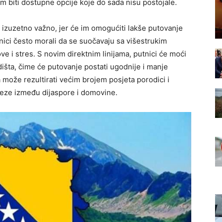
im biti dostupne opcije koje do sada nisu postojale.
izuzetno važno, jer će im omogućiti lakše putovanje
ici često morali da se suočavaju sa višestrukim
ve i stres. S novim direktnim linijama, putnici će moći
dišta, čime će putovanje postati ugodnije i manje
može rezultirati većim brojem posjeta porodici i
veze između dijaspore i domovine.