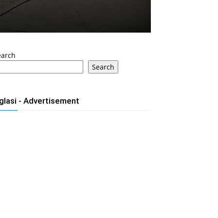
earch
Search
glasi - Advertisement