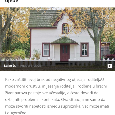
djece
Salim D.
-
August 6, 2026
0
Kako zaštititi svoj brak od negativnog utjecaja roditeljaU
modernom društvu, miješanje roditelja i rodbine u bračni
život parova postaje sve učestalije, a često dovodi do
ozbiljnih problema i konflikata. Ova situacija ne samo da
može stvoriti napetosti između supružnika, već može imati
i dugoročne...