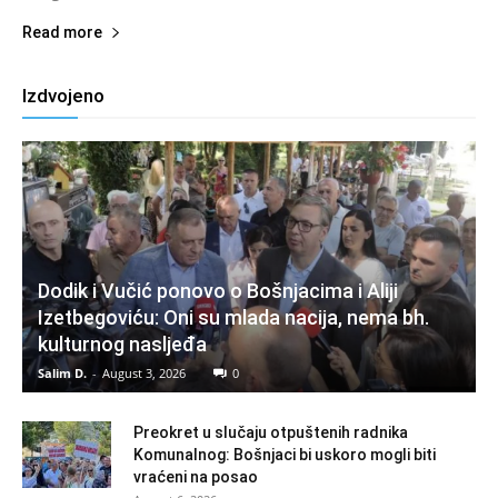
Read more
Izdvojeno
Dodik i Vučić ponovo o Bošnjacima i Aliji
Izetbegoviću: Oni su mlada nacija, nema bh.
kulturnog nasljeđa
Salim D.
-
August 3, 2026
0
Preokret u slučaju otpuštenih radnika
Komunalnog: Bošnjaci bi uskoro mogli biti
vraćeni na posao