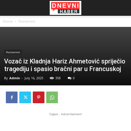
Home
Humanost
Humanost
Vozač iz Kladnja Hariz Ahmetović spriječio
tragediju i spasio bračni par u Francuskoj
By
Admin
-
July 16, 2025
358
0
Oglasi - Advertisement