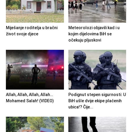
Miješanje roditelja u bračni
Meteorolozi objavili kad i u
život svoje djece
kojim dijelovima BiH se
očekuju pljuskovi
Allah, Allah, Allah, Allah…
Podignut stepen sigurnosti: U
Mohamed Salah! (VIDEO)
BiH ušle dvije ekipe plaćenih
ubica!? Čije...