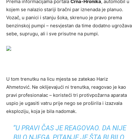
Prema informacijama portala
Crna-Hronika
, automobil u
kojem se nalazio stariji bračni par iznenada je planuo.
Vozač, u panici i stanju šoka, skrenuo je pravo prema
benzinskoj pumpi – nesvjestan da time dodatno ugrožava
sebe, suprugu, ali i sve prisutne na pumpi.
U tom trenutku na licu mjesta se zatekao Hariz
Ahmetović. Ne oklijevajući ni trenutka, reagovao je kao
pravi profesionalac – koristeći tri protivpožarna aparata
uspio je ugasiti vatru prije nego se proširila i izazvala
eksploziju, koja je bila nadomak.
“U PRAVI ČAS JE REAGOVAO. DA NIJE
BILO NJEGA, PITANJE JE ŠTA BI BILO.