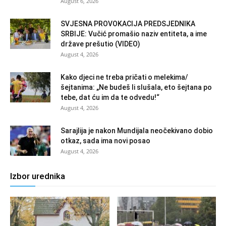
August 6, 2026
SVJESNA PROVOKACIJA PREDSJEDNIKA
SRBIJE: Vučić promašio naziv entiteta, a ime
države prešutio (VIDEO)
August 4, 2026
Kako djeci ne treba pričati o melekima/
šejtanima: „Ne budeš li slušala, eto šejtana po
tebe, dat ću im da te odvedu!“
August 4, 2026
Sarajlija je nakon Mundijala neočekivano dobio
otkaz, sada ima novi posao
August 4, 2026
Izbor urednika