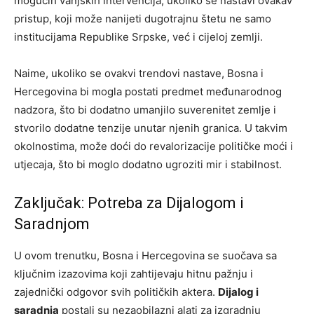
mogućih vanjskih intervencija, ukoliko se nastavi ovakav
pristup, koji može nanijeti dugotrajnu štetu ne samo
institucijama Republike Srpske, već i cijeloj zemlji.
Naime, ukoliko se ovakvi trendovi nastave, Bosna i
Hercegovina bi mogla postati predmet međunarodnog
nadzora, što bi dodatno umanjilo suverenitet zemlje i
stvorilo dodatne tenzije unutar njenih granica. U takvim
okolnostima, može doći do revalorizacije političke moći i
utjecaja, što bi moglo dodatno ugroziti mir i stabilnost.
Zaključak: Potreba za Dijalogom i
Saradnjom
U ovom trenutku, Bosna i Hercegovina se suočava sa
ključnim izazovima koji zahtijevaju hitnu pažnju i
zajednički odgovor svih političkih aktera.
Dijalog i
saradnja
postali su nezaobilazni alati za izgradnju