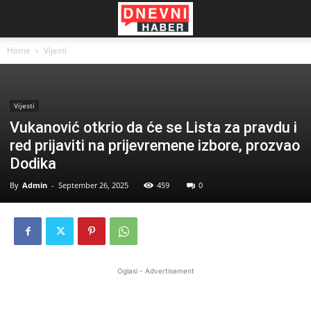
Home
Vijesti
Vijesti
Vukanović otkrio da će se Lista za pravdu i
red prijaviti na prijevremene izbore, prozvao
Dodika
By
Admin
-
September 26, 2025
459
0
Oglasi - Advertisement