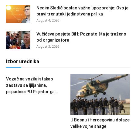
Nedim Sladić poslao važno upozorenje: Ovo je
pravi trenutak i jedinstvena prilika
August 4, 2026
Vučićeva posjeta BiH: Poznato šta je traženo
od organizatora
August 3, 2026
Izbor urednika
Vozač na vozilu istakao
zastavu sa ljiljanima,
pripadnici PU Prijedor ga...
U Bosnu i Hercegovinu dolaze
velike vojne snage