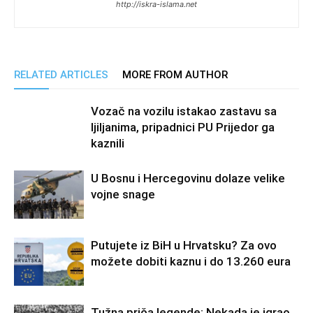
http://iskra-islama.net
RELATED ARTICLES
MORE FROM AUTHOR
Vozač na vozilu istakao zastavu sa
ljiljanima, pripadnici PU Prijedor ga
kaznili
U Bosnu i Hercegovinu dolaze velike
vojne snage
Putujete iz BiH u Hrvatsku? Za ovo
možete dobiti kaznu i do 13.260 eura
Tužna priča legende: Nekada je igrao