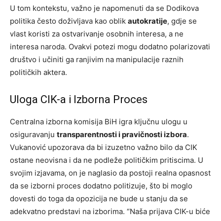
U tom kontekstu, važno je napomenuti da se Dodikova
politika često doživljava kao oblik
autokratije
, gdje se
vlast koristi za ostvarivanje osobnih interesa, a ne
interesa naroda. Ovakvi potezi mogu dodatno polarizovati
društvo i učiniti ga ranjivim na manipulacije raznih
političkih aktera.
Uloga CIK-a i Izborna Proces
Centralna izborna komisija BiH igra ključnu ulogu u
osiguravanju
transparentnosti i pravičnosti izbora
.
Vukanović upozorava da bi izuzetno važno bilo da CIK
ostane neovisna i da ne podleže političkim pritiscima. U
svojim izjavama, on je naglasio da postoji realna opasnost
da se izborni proces dodatno politizuje, što bi moglo
dovesti do toga da opozicija ne bude u stanju da se
adekvatno predstavi na izborima. “Naša prijava CIK-u biće