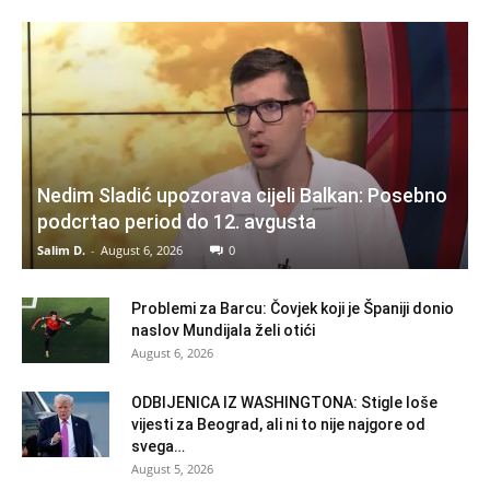
Nedim Sladić upozorava cijeli Balkan: Posebno
podcrtao period do 12. avgusta
Salim D.
-
August 6, 2026
0
Problemi za Barcu: Čovjek koji je Španiji donio
naslov Mundijala želi otići
August 6, 2026
ODBIJENICA IZ WASHINGTONA: Stigle loše
vijesti za Beograd, ali ni to nije najgore od
svega…
August 5, 2026