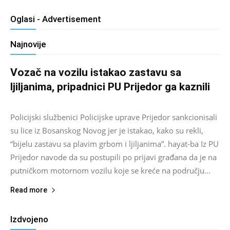
Oglasi - Advertisement
Najnovije
Vozač na vozilu istakao zastavu sa
ljiljanima, pripadnici PU Prijedor ga kaznili
Salim D.
-
August 7, 2026
0
Policijski službenici Policijske uprave Prijedor sankcionisali
su lice iz Bosanskog Novog jer je istakao, kako su rekli,
“bijelu zastavu sa plavim grbom i ljiljanima”. hayat-ba Iz PU
Prijedor navode da su postupili po prijavi građana da je na
putničkom motornom vozilu koje se kreće na području...
Read more
Izdvojeno