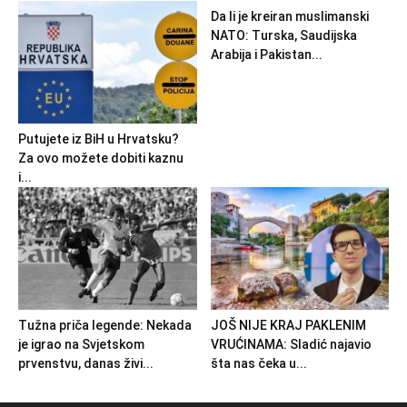
Da li je kreiran muslimanski
NATO: Turska, Saudijska
Arabija i Pakistan...
Putujete iz BiH u Hrvatsku?
Za ovo možete dobiti kaznu
i...
Tužna priča legende: Nekada
JOŠ NIJE KRAJ PAKLENIM
je igrao na Svjetskom
VRUĆINAMA: Sladić najavio
prvenstvu, danas živi...
šta nas čeka u...