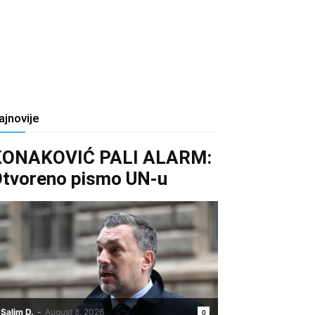
ajnovije
KONAKOVIĆ PALI ALARM:
tvoreno pismo UN-u
Salim D.
-
August 8, 2026
0