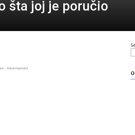
o šta joj je poručio
S
asi - Advertisement
O