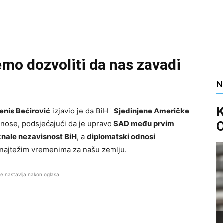
mo dozvoliti da nas zavadi
N
enis Bećirović
izjavio je da BiH i
Sjedinjene Američke
O
dnose, podsjećajući da je upravo
SAD među prvim
iznale nezavisnost BiH
, a
diplomatski odnosi
najtežim vremenima za našu zemlju.
se nastavlja nakon oglasa