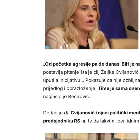
„
Od početka agresije pa do danas, BiH je 
postavlja pitanje šta je cilj Željke Cvijanovi
uputila inicijativu… Pokazuje da nije ozbiljna
prijedlog i obrazloženje.
Time je sama onem
naglasio je Bećirović.
Dodao je da
Cvijanović i njeni politički me
predsjedniku RS-a
, te da takvim „perfidnim