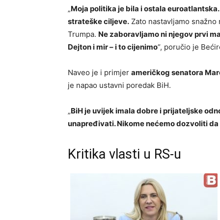
„
Moja politika je bila i ostala euroatlants
strateške ciljeve.
Zato nastavljamo snažno r
Trumpa.
Ne zaboravljamo ni njegov prvi man
Dejton i mir – i to cijenimo
“, poručio je Bećir
Naveo je i primjer
američkog senatora Mar
je napao ustavni poredak BiH.
„
BiH je uvijek imala dobre i prijateljske od
unapređivati. Nikome nećemo dozvoliti da 
Kritika vlasti u RS-u