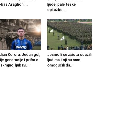
bas Araghchi...
ljude, pale teške
optužbe...
dian Korora: Jedan gol,
Jesmo li se zaista odužili
ije generacije i priča o
ljudima koji su nam
skrajnoj ljubavi...
omogućili da...