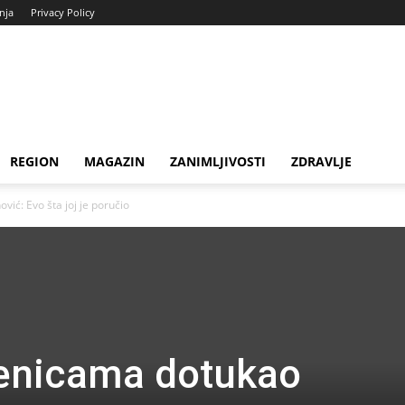
enja
Privacy Policy
REGION
MAGAZIN
ZANIMLJIVOSTI
ZDRAVLJE
vić: Evo šta joj je poručio
jenicama dotukao