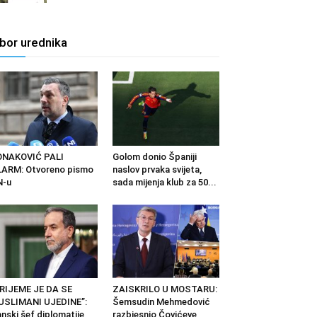
zbor urednika
ONAKOVIĆ PALI
Golom donio Španiji
ARM: Otvoreno pismo
naslov prvaka svijeta,
N-u
sada mijenja klub za 50...
RIJEME JE DA SE
ZAISKRILO U MOSTARU:
USLIMANI UJEDINE”:
Šemsudin Mehmedović
anski šef diplomatije
razbjesnio Čovićeve