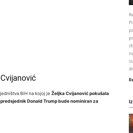
Re
P
po
p
z
n
i
d
 Cvijanović
R
edništva BiH na kojoj je
Željka Cvijanović pokušala
čki predsjednik Donald Trump bude nominiran za
I