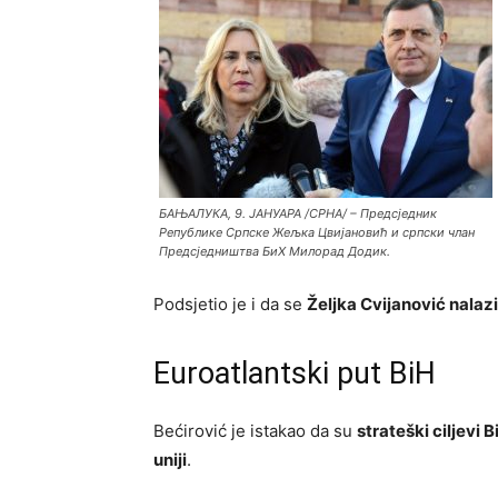
БАЊАЛУКА, 9. ЈАНУАРА /СРНА/ – Предсједник
Републике Српске Жељка Цвијановић и српски члан
Предсједништва БиХ Милорад Додик.
Podsjetio je i da se
Željka Cvijanović nalazi
Euroatlantski put BiH
Bećirović je istakao da su
strateški ciljevi
uniji
.