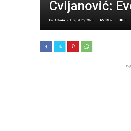
Cvijanović: Ev
By
Admin
-
August 26, 2025
1032
0
Ogl