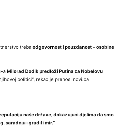
rtnerstvo treba
odgovornost i pouzdanost – osobine
RS-a
Milorad Dodik predloži Putina za Nobelovu
jihovoj politici“, rekao je prenosi novi.ba
 reputaciju naše države, dokazujući djelima da smo
, saradnju i graditi mir.
“