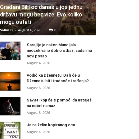
Građani BiH od danas u još jednu
državu mogu bez vize: Evo koliko
mogu ostati
Salim D.
-
August 6, 2026
0
Sarajlija je nakon Mundijala
neočekivano dobio otkaz, sada ima
novi posao
August 4, 2026
Vodič ka Džennetu: Da li će u
Džennetu biti trudnoće i rađanja?
August 6, 2026
Savjeti koji će ti pomoći da ustaješ
na noćni namaz
August 8, 2026
Ja ne želim kopiranog oca
August 4, 2026