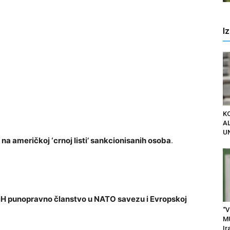
I
K
AL
U
 na američkoj ‘crnoj listi’ sankcionisanih osoba
.
 BiH punopravno članstvo u NATO savezu i Evropskoj
“V
M
Ir