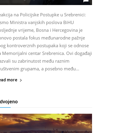
akcija na Policijske Postupke u Srebrenici:
ismo Ministra vanjskih poslova BiHU
sljednje vrijeme, Bosna i Hercegovina je
onovo postala fokus međunarodne pažnje
bog kontroverznih postupaka koji se odnose
a Memorijalni centar Srebrenica. Ovi događaji
zazvali su zabrinutost među raznim
ruštvenim grupama, a posebno među...
ead more
zdvojeno