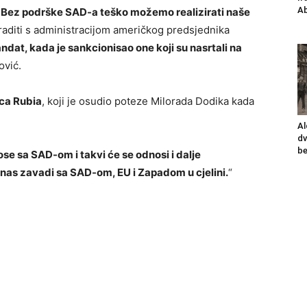
Ab
ka. Bez podrške SAD-a teško možemo realizirati naše
aditi s administracijom američkog predsjednika
dat, kada je sankcionisao one koji su nasrtali na
ović.
ca Rubia
, koji je osudio poteze Milorada Dodika kada
Al
dv
be
nose sa SAD-om i takvi će se odnosi i dalje
nas zavadi sa SAD-om, EU i Zapadom u cjelini.
“