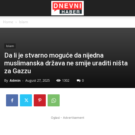
Home
Islam
Islam
Da li je stvarno moguće da nijedna
muslimanska država ne smije uraditi ništa
za Gazzu
By
Admin
-
August 27, 2025
1302
0
Oglasi - Advertisement