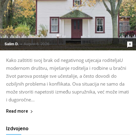
Salim D.
-
August 6, 2026
0
Kako zaštititi svoj brak od negativnog utjecaja roditeljaU
modernom društvu, miješanje roditelja i rodbine u bračni
život parova postaje sve učestalije, a često dovodi do
ozbiljnih problema i konflikata. Ova situacija ne samo da
može stvoriti napetosti između supružnika, već može imati
i dugoročne...
Read more
Izdvojeno