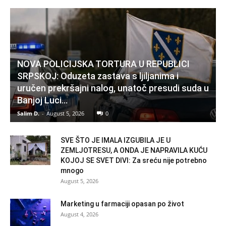
NOVA POLICIJSKA TORTURA U REPUBLICI
SRPSKOJ: Oduzeta zastava s ljiljanima i
uručen prekršajni nalog, unatoč presudi suda u
Banjoj Luci…
Salim D.
-
August 5, 2026
0
SVE ŠTO JE IMALA IZGUBILA JE U
ZEMLJOTRESU, A ONDA JE NAPRAVILA KUĆU
KOJOJ SE SVET DIVI: Za sreću nije potrebno
mnogo
August 5, 2026
Marketing u farmaciji opasan po život
August 4, 2026