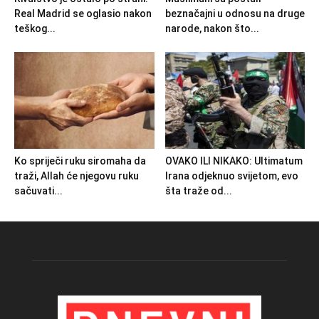
Real Madrid se oglasio nakon
beznačajni u odnosu na druge
teškog...
narode, nakon što...
Ko spriječi ruku siromaha da
OVAKO ILI NIKAKO: Ultimatum
traži, Allah će njegovu ruku
Irana odjeknuo svijetom, evo
sačuvati...
šta traže od...