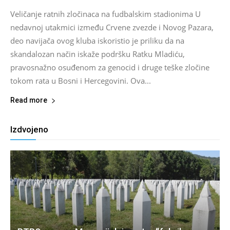
Veličanje ratnih zločinaca na fudbalskim stadionima U
nedavnoj utakmici između Crvene zvezde i Novog Pazara,
deo navijača ovog kluba iskoristio je priliku da na
skandalozan način iskaže podršku Ratku Mladiću,
pravosnažno osuđenom za genocid i druge teške zločine
tokom rata u Bosni i Hercegovini. Ova...
Read more
Izdvojeno