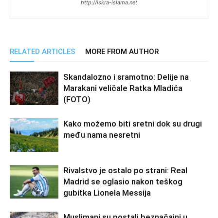
http://iskra-islama.net
RELATED ARTICLES
MORE FROM AUTHOR
Skandalozno i sramotno: Delije na
Marakani veličale Ratka Mladića
(FOTO)
Kako možemo biti sretni dok su drugi
među nama nesretni
Rivalstvo je ostalo po strani: Real
Madrid se oglasio nakon teškog
gubitka Lionela Messija
Muslimani su postali beznačajni u