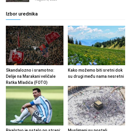
Izbor urednika
Skandalozno i sramotno:
Kako možemo biti sretni dok
Delije na Marakani veličale
su drugi među nama nesretni
Ratka Mladića (FOTO)
Rivalstvo je ostalo po strani:
Muslimani su postali