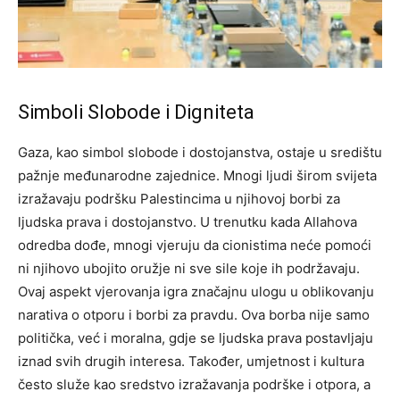
Simboli Slobode i Digniteta
Gaza, kao simbol slobode i dostojanstva, ostaje u središtu
pažnje međunarodne zajednice. Mnogi ljudi širom svijeta
izražavaju podršku Palestincima u njihovoj borbi za
ljudska prava i dostojanstvo. U trenutku kada Allahova
odredba dođe, mnogi vjeruju da cionistima neće pomoći
ni njihovo ubojito oružje ni sve sile koje ih podržavaju.
Ovaj aspekt vjerovanja igra značajnu ulogu u oblikovanju
narativa o otporu i borbi za pravdu. Ova borba nije samo
politička, već i moralna, gdje se ljudska prava postavljaju
iznad svih drugih interesa.
Također, umjetnost i kultura
često služe kao sredstvo izražavanja podrške i otpora, a