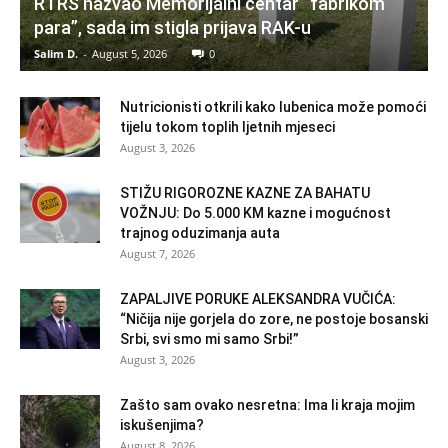
RTRS nazvao Memorijalni centar “fabrikom
para”, sada im stigla prijava RAK-u
Salim D.
-
August 5, 2026
0
Nutricionisti otkrili kako lubenica može pomoći
tijelu tokom toplih ljetnih mjeseci
August 3, 2026
STIŽU RIGOROZNE KAZNE ZA BAHATU
VOŽNJU: Do 5.000 KM kazne i mogućnost
trajnog oduzimanja auta
August 7, 2026
ZAPALJIVE PORUKE ALEKSANDRA VUČIĆA:
“Ničija nije gorjela do zore, ne postoje bosanski
Srbi, svi smo mi samo Srbi!”
August 3, 2026
Zašto sam ovako nesretna: Ima li kraja mojim
iskušenjima?
August 8, 2026