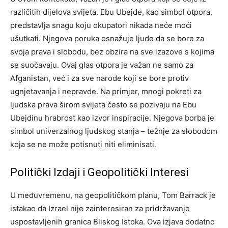
različitih dijelova svijeta. Ebu Ubejde, kao simbol otpora,
predstavlja snagu koju okupatori nikada neće moći
ušutkati. Njegova poruka osnažuje ljude da se bore za
svoja prava i slobodu, bez obzira na sve izazove s kojima
se suočavaju. Ovaj glas otpora je važan ne samo za
Afganistan, već i za sve narode koji se bore protiv
ugnjetavanja i nepravde. Na primjer, mnogi pokreti za
ljudska prava širom svijeta često se pozivaju na Ebu
Ubejdinu hrabrost kao izvor inspiracije. Njegova borba je
simbol univerzalnog ljudskog stanja – težnje za slobodom
koja se ne može potisnuti niti eliminisati.
Politički Izdaji i Geopolitički Interesi
U međuvremenu, na geopolitičkom planu, Tom Barrack je
istakao da Izrael nije zainteresiran za pridržavanje
uspostavljenih granica Bliskog Istoka. Ova izjava dodatno