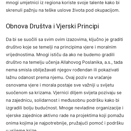
mnogi umjetnici iz regiona koriste svoje talente kako bi
skrenuli pažnju na teške uslove života pod okupacijom.
Obnova Društva i Vjerski Principi
Da bi se suočili sa svim ovim izazovima, ključno je graditi
društvo koje se temelji na principima vjere i moralnim
vrijednostima. Mnogi ističu da ako ne budemo gradili
društvo na temelju učenja Allahovog Poslanika, a.s., tada
nema smisla obilježavati njegov rođendan ili pokazivati
lažnu odanost prema njemu.
Ovaj poziv na vraćanje
osnovama vjere i morala postaje sve važniji u svijetu
suočenom sa krizama. Vjernici diljem svijeta pozivaju se
na zajednicu, solidarnost i međusobnu podršku kako bi
izgradili bolju budućnost.
Mnoge nevladine organizacije i
vjerske zajednice aktivno rade na projektima koji pomažu
onima kojima je najpotrebnije, pružajući pomoć i podršku
u vrijeme krize.