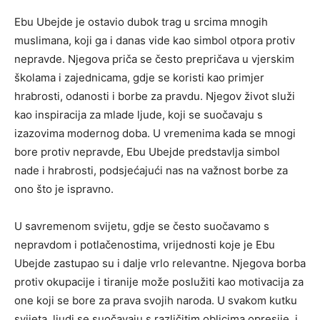
Ebu Ubejde je ostavio dubok trag u srcima mnogih
muslimana, koji ga i danas vide kao simbol otpora protiv
nepravde. Njegova priča se često prepričava u vjerskim
školama i zajednicama, gdje se koristi kao primjer
hrabrosti, odanosti i borbe za pravdu. Njegov život služi
kao inspiracija za mlade ljude, koji se suočavaju s
izazovima modernog doba. U vremenima kada se mnogi
bore protiv nepravde, Ebu Ubejde predstavlja simbol
nade i hrabrosti, podsjećajući nas na važnost borbe za
ono što je ispravno.
U savremenom svijetu, gdje se često suočavamo s
nepravdom i potlačenostima, vrijednosti koje je Ebu
Ubejde zastupao su i dalje vrlo relevantne. Njegova borba
protiv okupacije i tiranije može poslužiti kao motivacija za
one koji se bore za prava svojih naroda. U svakom kutku
svijeta, ljudi se suočavaju s različitim oblicima opresije, i