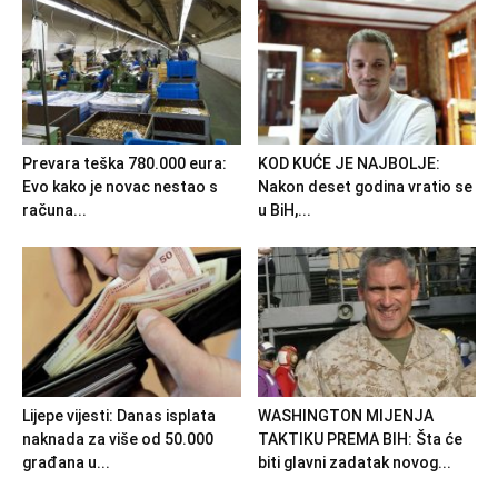
Prevara teška 780.000 eura:
KOD KUĆE JE NAJBOLJE:
Evo kako je novac nestao s
Nakon deset godina vratio se
računa...
u BiH,...
Lijepe vijesti: Danas isplata
WASHINGTON MIJENJA
naknada za više od 50.000
TAKTIKU PREMA BIH: Šta će
građana u...
biti glavni zadatak novog...