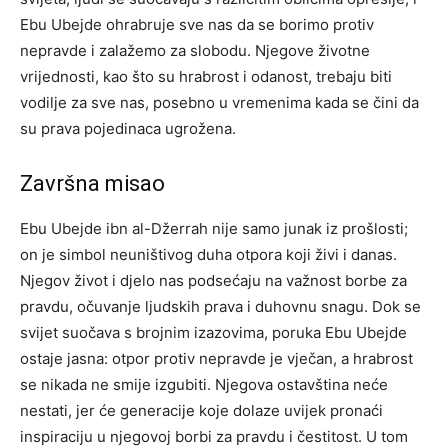
Ebu Ubejde ohrabruje sve nas da se borimo protiv
nepravde i zalažemo za slobodu. Njegove životne
vrijednosti, kao što su hrabrost i odanost, trebaju biti
vodilje za sve nas, posebno u vremenima kada se čini da
su prava pojedinaca ugrožena.
Završna misao
Ebu Ubejde ibn al-Džerrah nije samo junak iz prošlosti;
on je simbol neuništivog duha otpora koji živi i danas.
Njegov život i djelo nas podsećaju na važnost borbe za
pravdu, očuvanje ljudskih prava i duhovnu snagu.
Dok se
svijet suočava s brojnim izazovima, poruka Ebu Ubejde
ostaje jasna: otpor protiv nepravde je vječan, a hrabrost
se nikada ne smije izgubiti. Njegova ostavština neće
nestati, jer će generacije koje dolaze uvijek pronaći
inspiraciju u njegovoj borbi za pravdu i čestitost.
U tom