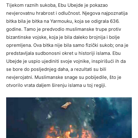
Tijekom raznih sukoba, Ebu Ubejde je pokazao
nevjerovatnu hrabrost i odlučnost. Njegova najpoznatija
bitka bila je bitka na Yarmouku, koja se odigrala 636.
godine. Tamo je predvodio muslimanske trupe protiv
bizantinske vojske, koja je bila daleko brojnija i bolje
opremljena. Ova bitka nije bila samo fizički sukob; ona je
predstavljala sudbonosni okret u historiji islama. Ebu
Ubejde je uspio ujediniti svoje vojnike, inspirišući ih da
se bore do posljednjeg daha, a rezultati su bili
nevjerojatni. Muslimanske snage su pobijedile, što je
otvorilo vrata daljem širenju islama u toj regiji.