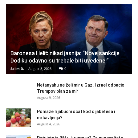
Baronesa Helić nikad jasnija: “Nove sankcije
Dodiku odavno su trebale biti uvedene!”
Salim D.
-
August 8, 2026
0
Netanyahu ne želi mir u Gazi, Izrael odbacio
Trumpov plan za mir
August 9, 2026
Pomaže li jabučni ocat kod dijabetesa i
mršavljenja?
August 4, 2026
Putujete iz BiH u Hrvatsku? Za ovo možete