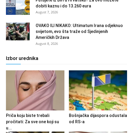
dobiti kaznu i do 13.260 eura
August 7, 2026
OVAKO ILI NIKAKO: Ultimatum Irana odjeknuo
svijetom, evo šta traže od Sjedinjenih
Američkih Država
August 8, 2026
Izbor urednika
Priča koju biste trebali
Bošnjačka dijaspora odustala
pročitati: Za sve one koji su
od RS-a
u...