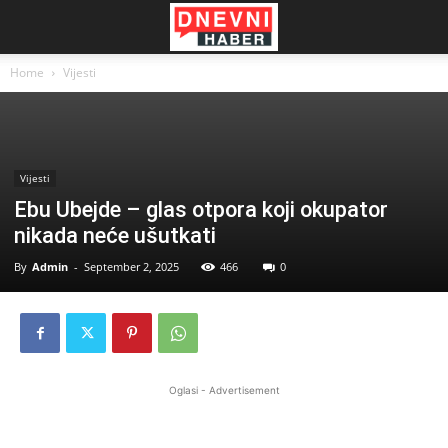
Home
Vijesti
Vijesti
Ebu Ubejde – glas otpora koji okupator
nikada neće ušutkati
By
Admin
-
September 2, 2025
466
0
Oglasi - Advertisement