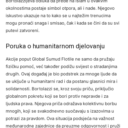
Bortolazzijeva odluka da pređe na islam u ovakvim
okolnostima postaje simbol otpora, ali i nade.
Njegovo
iskustvo ukazuje na to kako se u najtežim trenucima
mogu pronaći snaga i smisao, čak i kada se čini da su svi
putevi zatvoreni.
Poruka o humanitarnom djelovanju
Akcije poput Global Sumud Flotile ne samo da pružaju
fizičku pomoć, već također podižu svijest o stradanjima
drugih. Ovaj događaj je bio podstrek za mnoge ljude da
se uključe u humanitarni rad i da postanu glasnici mira i
solidarnosti.
Bortolazzi se, kroz svoju priču, priključio
globalnom pokretu koji se bori protiv nepravde i za
ljudska prava. Njegova priča odražava kolektivnu borbu
mnogih, koji se svakodnevno suočavaju s izazovima u
potrazi za pravdom.
Ova situacija podsjeća na važnost
međunarodne zajednice da preuzme odgovornost i pruži