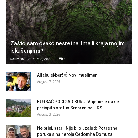
Zašto sam ovako nesretna: Ima li kraja mojim
iskušenjima?
Salim D.
-
August 8, 2026
0
Allahu ekber! ☝️ Novi musliman
August 7, 2026
BURSAĆ PODIGAO BURU: Vrijeme je da se
preispita status Srebrenice u RS
August 3, 2026
Ne brini, stari. Nije bilo uzalud: Potresna
poruka sina heroja Čedomira Domuza