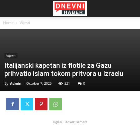
Home
Vijesti
Vijesti
Italijanski kapetan iz flotile za Gazu
prihvatio islam tokom pritvora u Izraelu
By
Admin
-
October 7, 2025
221
0
Oglasi - Advertisement