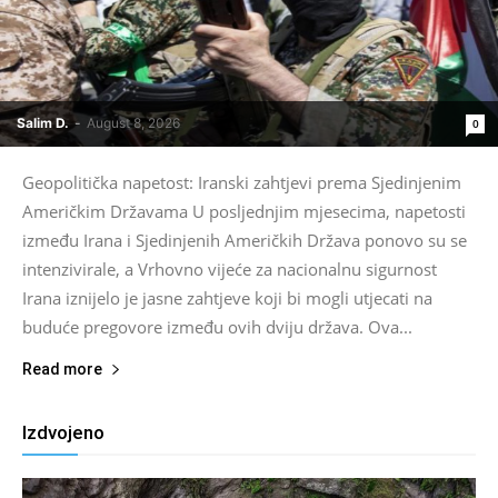
Salim D.
-
August 8, 2026
0
Geopolitička napetost: Iranski zahtjevi prema Sjedinjenim
Američkim Državama U posljednjim mjesecima, napetosti
između Irana i Sjedinjenih Američkih Država ponovo su se
intenzivirale, a Vrhovno vijeće za nacionalnu sigurnost
Irana iznijelo je jasne zahtjeve koji bi mogli utjecati na
buduće pregovore između ovih dviju država. Ova...
Read more
Izdvojeno