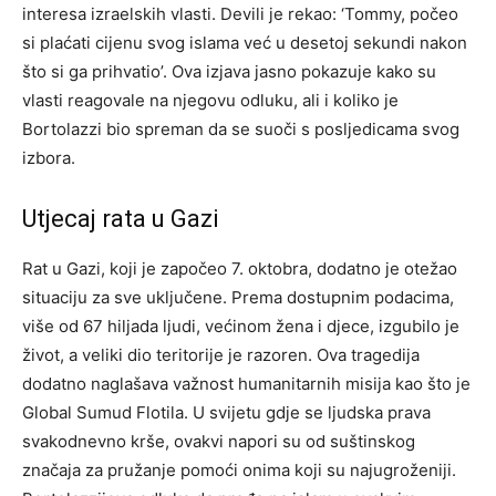
interesa izraelskih vlasti. Devili je rekao: ‘Tommy, počeo
si plaćati cijenu svog islama već u desetoj sekundi nakon
što si ga prihvatio’.
Ova izjava jasno pokazuje kako su
vlasti reagovale na njegovu odluku, ali i koliko je
Bortolazzi bio spreman da se suoči s posljedicama svog
izbora.
Utjecaj rata u Gazi
Rat u Gazi, koji je započeo 7. oktobra, dodatno je otežao
situaciju za sve uključene. Prema dostupnim podacima,
više od 67 hiljada ljudi, većinom žena i djece, izgubilo je
život, a veliki dio teritorije je razoren. Ova tragedija
dodatno naglašava važnost humanitarnih misija kao što je
Global Sumud Flotila.
U svijetu gdje se ljudska prava
svakodnevno krše, ovakvi napori su od suštinskog
značaja za pružanje pomoći onima koji su najugroženiji.