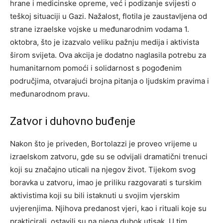
hrane i medicinske opreme, već i podizanje svijesti o
teškoj situaciji u Gazi. Nažalost, flotila je zaustavljena od
strane izraelske vojske u međunarodnim vodama 1.
oktobra, što je izazvalo veliku pažnju medija i aktivista
širom svijeta. Ova akcija je dodatno naglasila potrebu za
humanitarnom pomoći i solidarnost s pogođenim
područjima, otvarajući brojna pitanja o ljudskim pravima i
međunarodnom pravu.
Zatvor i duhovno buđenje
Nakon što je priveden, Bortolazzi je proveo vrijeme u
izraelskom zatvoru, gde su se odvijali dramatični trenuci
koji su značajno uticali na njegov život. Tijekom svog
boravka u zatvoru, imao je priliku razgovarati s turskim
aktivistima koji su bili istaknuti u svojim vjerskim
uvjerenjima. Njihova predanost vjeri, kao i rituali koje su
prakticirali, ostavili su na njega dubok utisak. U tim