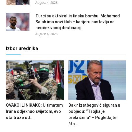
August 4, 2026
Turci su aktivirali istinsku bombu: Mohamed
Salah ima novi klub – karijeru nastavlja na
neočekivanoj destinaciji
August 4, 2026
Izbor urednika
OVAKO ILI NIKAKO: Ultimatum
Bakir Izetbegović siguran u
Irana odjeknuo svijetom, evo
pobjedu: “Trojka je
šta traže od...
prekrižena” – Pogledajte
šta...