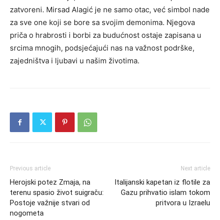
zatvoreni. Mirsad Alagić je ne samo otac, već simbol nade
za sve one koji se bore sa svojim demonima. Njegova
priča o hrabrosti i borbi za budućnost ostaje zapisana u
srcima mnogih, podsjećajući nas na važnost podrške,
zajedništva i ljubavi u našim životima.
Previous article
Next article
Herojski potez Zmaja, na
Italijanski kapetan iz flotile za
terenu spasio život suigraču:
Gazu prihvatio islam tokom
Postoje važnije stvari od
pritvora u Izraelu
nogometa