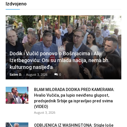
Izdvojeno
Dodik i Vučić ponovo o Bošnjacima i Aliji
Izetbegoviću: Oni su mlada nacija, nema bh.
kulturnog nasljeđa
Salim D.
-
August 3, 2026
0
BLAM MILORADA DODIKA PRED KAMERAMA:
Hvalio Vučića, pa lupio neviđenu glupost,
predsjednik Srbije ga ispravljao pred svima
(VIDEO)
August 3, 2026
ODBIJENICA IZ WASHINGTONA: Stigle loše