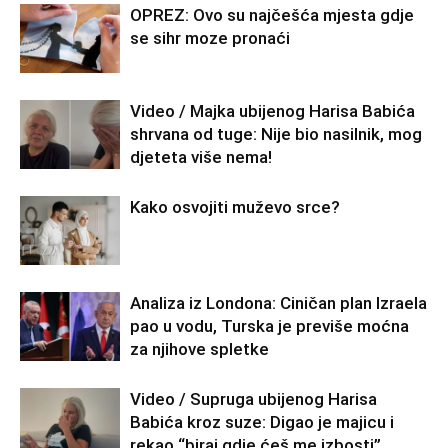
OPREZ: Ovo su najčešća mjesta gdje
se sihr moze pronaći
Video / Majka ubijenog Harisa Babića
shrvana od tuge: Nije bio nasilnik, mog
djeteta više nema!
Kako osvojiti muževo srce?
Analiza iz Londona: Ciničan plan Izraela
pao u vodu, Turska je previše moćna
za njihove spletke
Video / Supruga ubijenog Harisa
Babića kroz suze: Digao je majicu i
rekao “biraj gdje ćeš me izbosti”