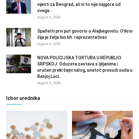
vijesti za Beograd, ali ni to nije najgore od
svega…
August 5, 2026
Spalletti prvi put govorio o Alajbegoviću: Otkrio
čija je želja bio bh. reprezentativac
August 4, 2026
NOVA POLICIJSKA TORTURA U REPUBLICI
SRPSKOJ: Oduzeta zastava s ljiljanima i
uručen prekršajni nalog, unatoč presudi suda u
Banjoj Luci…
August 5, 2026
Izbor urednika