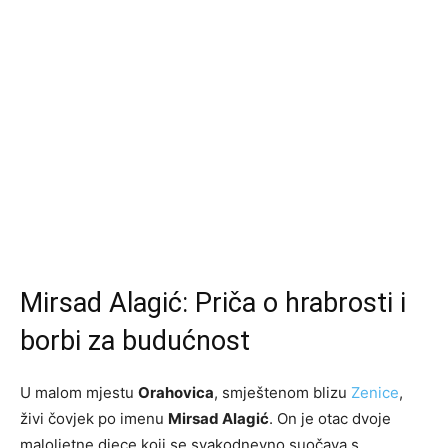
Mirsad Alagić: Priča o hrabrosti i
borbi za budućnost
U malom mjestu
Orahovica
, smještenom blizu
Zenice
,
živi čovjek po imenu
Mirsad Alagić
. On je otac dvoje
maloljetne djece koji se svakodnevno suočava s