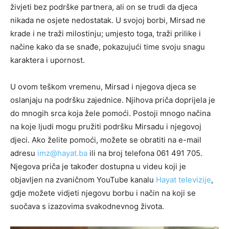
živjeti bez podrške partnera, ali on se trudi da djeca
nikada ne osjete nedostatak. U svojoj borbi, Mirsad ne
krade i ne traži milostinju; umjesto toga, traži prilike i
načine kako da se snađe, pokazujući time svoju snagu
karaktera i upornost.
U ovom teškom vremenu, Mirsad i njegova djeca se
oslanjaju na podršku zajednice. Njihova priča doprijela je
do mnogih srca koja žele pomoći. Postoji mnogo načina
na koje ljudi mogu pružiti podršku Mirsadu i njegovoj
djeci. Ako želite pomoći, možete se obratiti na e-mail
adresu
imz@hayat.ba
ili na broj telefona 061 491 705.
Njegova priča je također dostupna u videu koji je
objavljen na zvaničnom YouTube kanalu
Hayat televizije
,
gdje možete vidjeti njegovu borbu i način na koji se
suočava s izazovima svakodnevnog života.