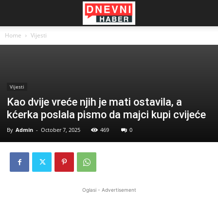
Home
Vijesti
Vijesti
Kao dvije vreće njih je mati ostavila, a
kćerka poslala pismo da majci kupi cvijeće
By
Admin
-
October 7, 2025
469
0
Oglasi - Advertisement