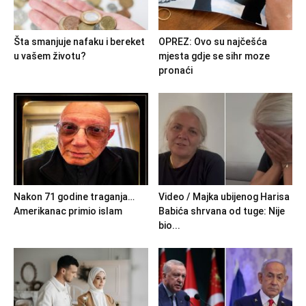
Šta smanjuje nafaku i bereket
OPREZ: Ovo su najčešća
u vašem životu?
mjesta gdje se sihr moze
pronaći
Nakon 71 godine traganja…
Video / Majka ubijenog Harisa
Amerikanac primio islam
Babića shrvana od tuge: Nije
bio...