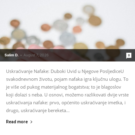
Salim D.
-
August 7, 2026
0
Uskraćivanje Nafake: Duboki Uvid u Njegove PosljediceU
svakodnevnom životu, pojam nafaka igra ključnu ulogu. To
je više od pukog materijalnog bogatstva; to je blagoslov
koji dolazi s neba. U osnovi, možemo razlikovati dvije vrste
uskraćivanja nafake: prvo, općenito uskraćivanje imetka, i
drugo, uskraćivanje bereketa...
Read more