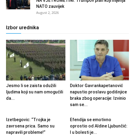
NA VJETROMETINI: Trumpov plan koji mijenja
NATO zauvijek
August 2, 2026
Izbor urednika
Jesmo li se zaista odužili
Doktor Gavrankapetanović
ljudima koji su nam omogućili
napustio proslavu godišnjice
da...
braka zbog operacije: Izvinio
sam se...
Izetbegovic: “Trojka je
Efendija se emotivno
zavrsena prica. Samo su
oprostio od Aldine Ljubunčić:
napravili probleme!”
I u bolesti je...