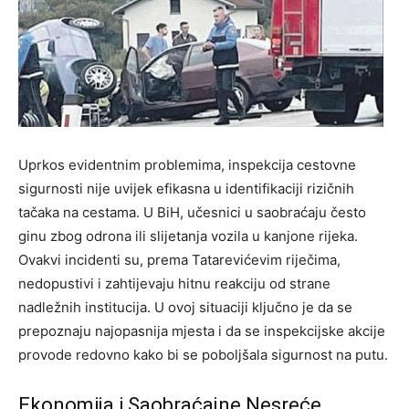
Uprkos evidentnim problemima, inspekcija cestovne
sigurnosti nije uvijek efikasna u identifikaciji rizičnih
tačaka na cestama. U BiH, učesnici u saobraćaju često
ginu zbog odrona ili slijetanja vozila u kanjone rijeka.
Ovakvi incidenti su, prema Tatarevićevim riječima,
nedopustivi i zahtijevaju hitnu reakciju od strane
nadležnih institucija. U ovoj situaciji ključno je da se
prepoznaju najopasnija mjesta i da se inspekcijske akcije
provode redovno kako bi se poboljšala sigurnost na putu.
Ekonomija i Saobraćajne Nesreće