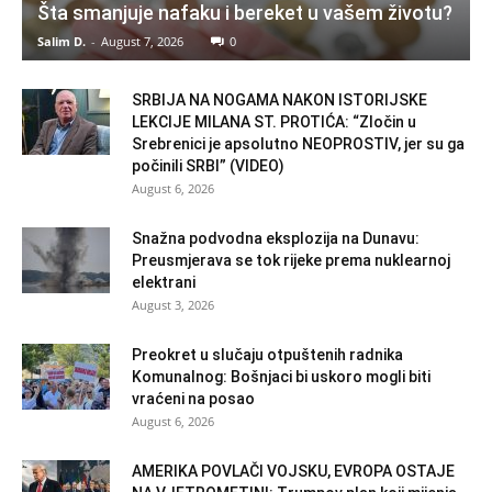
Šta smanjuje nafaku i bereket u vašem životu?
Salim D.
-
August 7, 2026
0
SRBIJA NA NOGAMA NAKON ISTORIJSKE
LEKCIJE MILANA ST. PROTIĆA: “Zločin u
Srebrenici je apsolutno NEOPROSTIV, jer su ga
počinili SRBI” (VIDEO)
August 6, 2026
Snažna podvodna eksplozija na Dunavu:
Preusmjerava se tok rijeke prema nuklearnoj
elektrani
August 3, 2026
Preokret u slučaju otpuštenih radnika
Komunalnog: Bošnjaci bi uskoro mogli biti
vraćeni na posao
August 6, 2026
AMERIKA POVLAČI VOJSKU, EVROPA OSTAJE