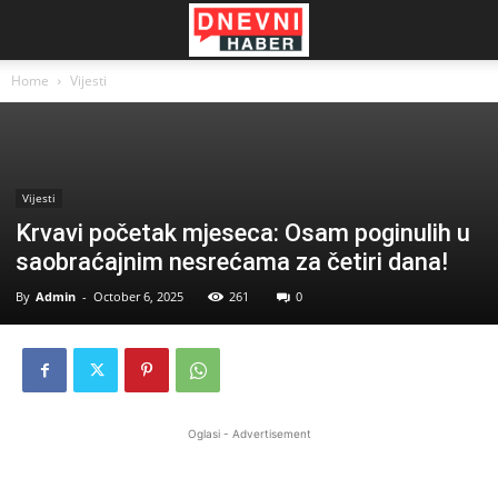
Home
Vijesti
Vijesti
Krvavi početak mjeseca: Osam poginulih u
saobraćajnim nesrećama za četiri dana!
By
Admin
-
October 6, 2025
261
0
Oglasi - Advertisement