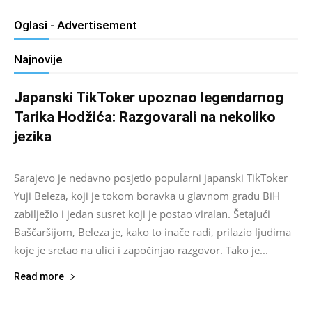
Oglasi - Advertisement
Najnovije
Japanski TikToker upoznao legendarnog
Tarika Hodžića: Razgovarali na nekoliko
jezika
Salim D.
-
August 9, 2026
0
Sarajevo je nedavno posjetio popularni japanski TikToker
Yuji Beleza, koji je tokom boravka u glavnom gradu BiH
zabilježio i jedan susret koji je postao viralan. Šetajući
Baščaršijom, Beleza je, kako to inače radi, prilazio ljudima
koje je sretao na ulici i započinjao razgovor. Tako je...
Read more