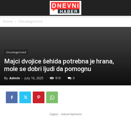
Home
Uncategorized
Uncategorized
Majci dvojice šehida potrebna je hrana,
mole se dobri ljudi da pomognu
By
Admin
-
July 16, 2025
919
0
Oglasi - Advertisement