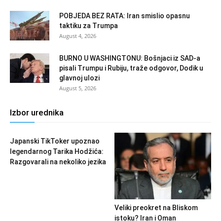
POBJEDA BEZ RATA: Iran smislio opasnu
taktiku za Trumpa
August 4, 2026
BURNO U WASHINGTONU: Bošnjaci iz SAD-a
pisali Trumpu i Rubiju, traže odgovor, Dodik u
glavnoj ulozi
August 5, 2026
Izbor urednika
Japanski TikToker upoznao
legendarnog Tarika Hodžića:
Razgovarali na nekoliko jezika
Veliki preokret na Bliskom
istoku? Iran i Oman