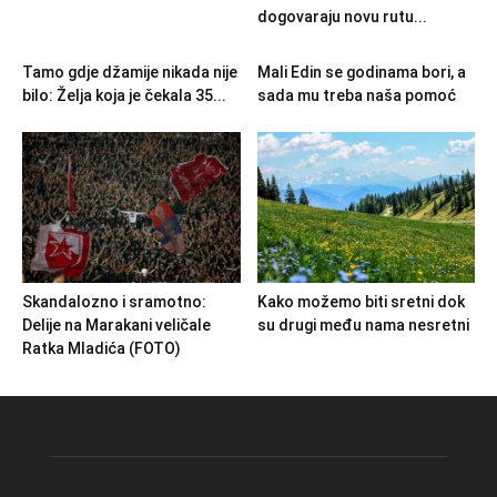
dogovaraju novu rutu...
Tamo gdje džamije nikada nije
Mali Edin se godinama bori, a
bilo: Želja koja je čekala 35...
sada mu treba naša pomoć
Skandalozno i sramotno:
Kako možemo biti sretni dok
Delije na Marakani veličale
su drugi među nama nesretni
Ratka Mladića (FOTO)