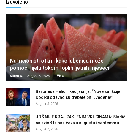
Izdvojeno
Nutricionisti otkrili kako lubenica može
pomoći tijelu tokom toplih ljetnih mjeseci
Salim D.
-
August 3, 2026
0
Baronesa Helić nikad jasnija: “Nove sankcije
Dodiku odavno su trebale biti uvedene!”
August 8, 2026
JOŠ NIJE KRAJ PAKLENIM VRUĆINAMA: Sladić
najavio šta nas čeka u augustu i septembru
August 7, 2026