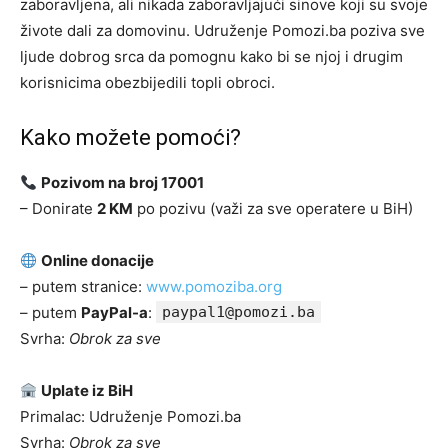
zaboravljena, ali nikada zaboravljajući sinove koji su svoje
živote dali za domovinu. Udruženje Pomozi.ba poziva sve
ljude dobrog srca da pomognu kako bi se njoj i drugim
korisnicima obezbijedili topli obroci.
Kako možete pomoći?
Pozivom na broj 17001
– Donirate
2 KM
po pozivu (važi za sve operatere u BiH)
Online donacije
– putem stranice:
www.pomoziba.org
– putem
PayPal-a
:
paypal1@pomozi.ba
Svrha:
Obrok za sve
Uplate iz BiH
Primalac: Udruženje Pomozi.ba
Svrha:
Obrok za sve