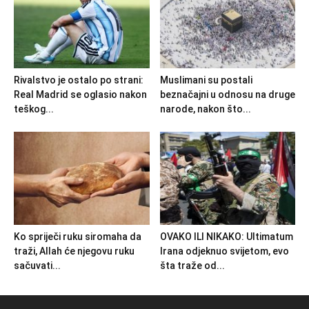
Rivalstvo je ostalo po strani:
Muslimani su postali
Real Madrid se oglasio nakon
beznačajni u odnosu na druge
teškog...
narode, nakon što...
Ko spriječi ruku siromaha da
OVAKO ILI NIKAKO: Ultimatum
traži, Allah će njegovu ruku
Irana odjeknuo svijetom, evo
sačuvati...
šta traže od...