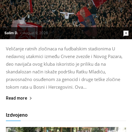
Salim D.
-
August 9, 2026
0
Veličanje ratnih zločinaca na fudbalskim stadionima U
nedavnoj utakmici između Crvene zvezde i Novog Pazara,
deo navijača ovog kluba iskoristio je priliku da na
skandalozan način iskaže podršku Ratku Mladiću,
pravosnažno osuđenom za genocid i druge teške zločine
tokom rata u Bosni i Hercegovini. Ova...
Read more
Izdvojeno