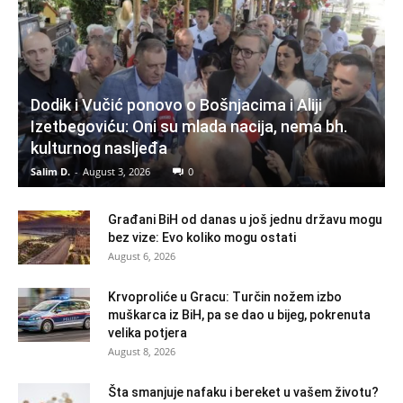
Dodik i Vučić ponovo o Bošnjacima i Aliji
Izetbegoviću: Oni su mlada nacija, nema bh.
kulturnog nasljeđa
Salim D.
-
August 3, 2026
0
Građani BiH od danas u još jednu državu mogu
bez vize: Evo koliko mogu ostati
August 6, 2026
Krvoproliće u Gracu: Turčin nožem izbo
muškarca iz BiH, pa se dao u bijeg, pokrenuta
velika potjera
August 8, 2026
Šta smanjuje nafaku i bereket u vašem životu?