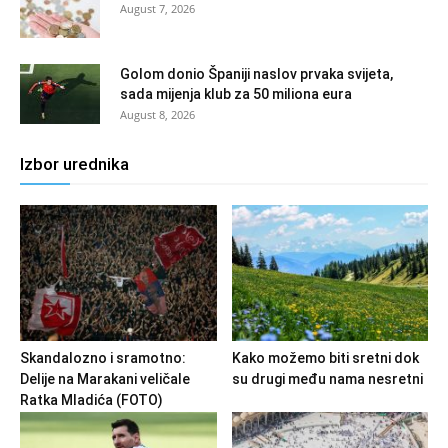
August 7, 2026
Golom donio Španiji naslov prvaka svijeta,
sada mijenja klub za 50 miliona eura
August 8, 2026
Izbor urednika
Skandalozno i sramotno:
Kako možemo biti sretni dok
Delije na Marakani veličale
su drugi među nama nesretni
Ratka Mladića (FOTO)