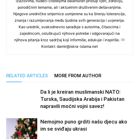
izazovima, nudeći čitateljima balansiran pristup vjeri, zdravlju,
porodičnim temama, ali i aktuelnim društvenim dešavanjima.
Njegove uredničke smjernice usmjerene su ka širenju tolerancije,
znanja i razumijevanja među ljudima svih generacija i uvjerenja.
Kao urednik, svakodnevno sarađuje s autorima, čitaocima i
zajednicom, osluškujući njihove potrebe i odgovarajući na
njihova pitanja kroz sadržaj koji informiše, edukuje i inspiriše.
Kontakt: damir@iskra-islama.net
RELATED ARTICLES
MORE FROM AUTHOR
Da li je kreiran muslimanski NATO:
Turska, Saudijska Arabija i Pakistan
napravili moćni vojni savez!
Nemojmo puno grditi našu djecu ako
im se sviđaju ukrasi