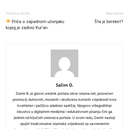
Previous article
Next article
Priča o zapadnom učenjaku
Šta je bereket?
kojeg je zadivio Kur’an
Salim D.
Damir B. je glavni urednik portala iskra-islama.net, posvećen
promociji duhovnih, moralnih i društveno korisnih vrijednosti kroz
kvalitetan i pažljivo odabran sadržaj. Njegovo višegodišnje
iskustvo u digitalnim medijima i edukativnom pisanju čini ga
jednim od ključnih oslonaca portala. U svom radu, Damir nastoji
spojiti tradicionalne islamske vrijednosti sa savremenim