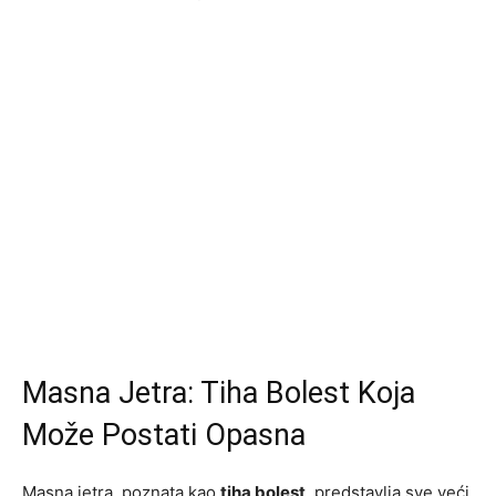
Masna Jetra: Tiha Bolest Koja
Može Postati Opasna
Masna jetra, poznata kao
tiha bolest
, predstavlja sve veći