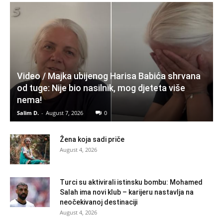
Video / Majka ubijenog Harisa Babića shrvana
od tuge: Nije bio nasilnik, mog djeteta više
nema!
Salim D.
-
August 7, 2026
0
Žena koja sadi priče
August 4, 2026
Turci su aktivirali istinsku bombu: Mohamed
Salah ima novi klub – karijeru nastavlja na
neočekivanoj destinaciji
August 4, 2026