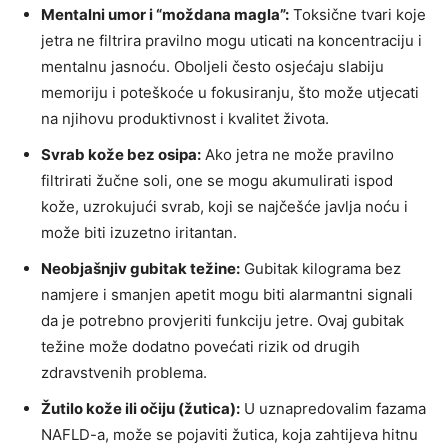
Mentalni umor i “moždana magla”:
Toksične tvari koje
jetra ne filtrira pravilno mogu uticati na koncentraciju i
mentalnu jasnoću. Oboljeli često osjećaju slabiju
memoriju i poteškoće u fokusiranju, što može utjecati
na njihovu produktivnost i kvalitet života.
Svrab kože bez osipa:
Ako jetra ne može pravilno
filtrirati žučne soli, one se mogu akumulirati ispod
kože, uzrokujući svrab, koji se najčešće javlja noću i
može biti izuzetno iritantan.
Neobjašnjiv gubitak težine:
Gubitak kilograma bez
namjere i smanjen apetit mogu biti alarmantni signali
da je potrebno provjeriti funkciju jetre. Ovaj gubitak
težine može dodatno povećati rizik od drugih
zdravstvenih problema.
Žutilo kože ili očiju (žutica):
U uznapredovalim fazama
NAFLD-a, može se pojaviti žutica, koja zahtijeva hitnu