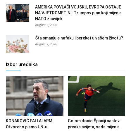
AMERIKA POVLAČI VOJSKU, EVROPA OSTAJE
NA VJETROMETINI: Trumpov plan koji mijenja
NATO zauvijek
August 2, 2026
Šta smanjuje nafaku i bereket u vašem životu?
August 7, 2026
Izbor urednika
KONAKOVIĆ PALI ALARM:
Golom donio Španiji naslov
Otvoreno pismo UN-u
prvaka svijeta, sada mijenja