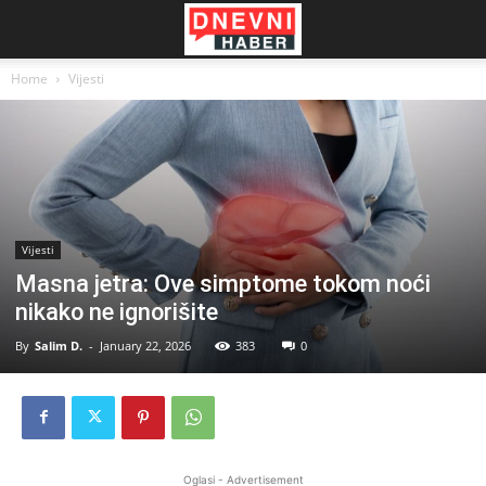
Home
Vijesti
Vijesti
Masna jetra: Ove simptome tokom noći
nikako ne ignorišite
By
Salim D.
-
January 22, 2026
383
0
Oglasi - Advertisement