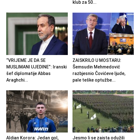
klub za 50...
“VRIJEME JE DA SE
ZAISKRILO U MOSTARU:
MUSLIMANI UJEDINE”: Iranski
Šemsudin Mehmedović
šef diplomatije Abbas
razbjesnio Čovićeve ljude,
Araghchi...
pale teške optužbe...
Aldian Korora: Jedan gol,
Jesmo li se zaista odužili