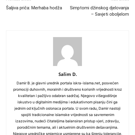
Šaljiva priča: Merhaba hodža
Simptomi džinskog djelovanja
– Savjeti oboljelom
Salim D.
Damir B. je glavni urednik portala iskra-islama.net, posvećen
promociji duhovnih, moralnih i društveno korisnih vrijednosti kroz
kvalitetan i pažljivo odabran sadržaj. Njegovo višegodišnje
iskustvo u digitalnim medijima i edukativnom pisanju čini ga
jednim od ključnih oslonaca portala. U svom radu, Damir nastoji
spojiti tradicionalne islamske vrijednosti sa savremenim
izazovima, nudeći čitateljima balansiran pristup vjeri, zdravlju,
porodičnim temama, ali i aktuelnim društvenim dešavanjima.
Njegove uredničke smjernice usmjerene su ka širenju tolerancije,