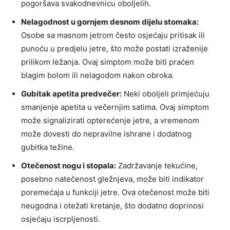
pogoršava svakodnevnicu oboljelih.
Nelagodnost u gornjem desnom dijelu stomaka:
Osobe sa masnom jetrom često osjećaju pritisak ili
punoću u predjelu jetre, što može postati izraženije
prilikom ležanja. Ovaj simptom može biti praćen
blagim bolom ili nelagodom nakon obroka.
Gubitak apetita predvečer:
Neki oboljeli primjećuju
smanjenje apetita u večernjim satima. Ovaj simptom
može signalizirati opterećenje jetre, a vremenom
može dovesti do nepravilne ishrane i dodatnog
gubitka težine.
Otečenost nogu i stopala:
Zadržavanje tekućine,
posebno natečenost gležnjeva, može biti indikator
poremećaja u funkciji jetre. Ova otečenost može biti
neugodna i otežati kretanje, što dodatno doprinosi
osjećaju iscrpljenosti.