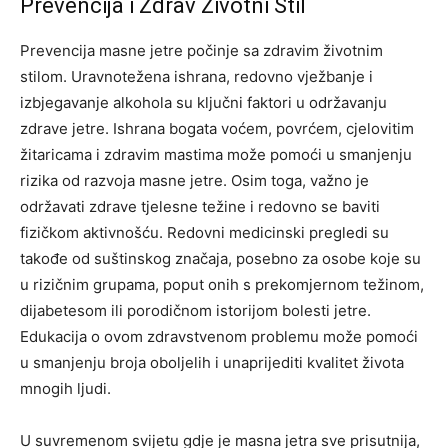
Prevencija i Zdrav Životni Stil
Prevencija masne jetre počinje sa zdravim životnim
stilom. Uravnotežena ishrana, redovno vježbanje i
izbjegavanje alkohola su ključni faktori u održavanju
zdrave jetre. Ishrana bogata voćem, povrćem, cjelovitim
žitaricama i zdravim mastima može pomoći u smanjenju
rizika od razvoja masne jetre.
Osim toga, važno je
održavati zdrave tjelesne težine i redovno se baviti
fizičkom aktivnošću.
Redovni medicinski pregledi su
takođe od suštinskog značaja, posebno za osobe koje su
u rizičnim grupama, poput onih s prekomjernom težinom,
dijabetesom ili porodičnom istorijom bolesti jetre.
Edukacija o ovom zdravstvenom problemu može pomoći
u smanjenju broja oboljelih i unaprijediti kvalitet života
mnogih ljudi.
U suvremenom svijetu gdje je masna jetra sve prisutnija,