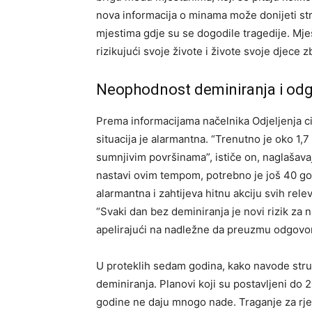
nova informacija o minama može donijeti stra
mjestima gdje su se dogodile tragedije. Mješ
rizikujući svoje živote i živote svoje djece 
Neophodnost deminiranja i odg
Prema informacijama načelnika Odjeljenja ci
situacija je alarmantna. “Trenutno je oko 1,7
sumnjivim površinama”, ističe on, naglašavaj
nastavi ovim tempom, potrebno je još 40 go
alarmantna i zahtijeva hitnu akciju svih releva
“Svaki dan bez deminiranja je novi rizik za 
apelirajući na nadležne da preuzmu odgovor
U proteklih sedam godina, kako navode stručn
deminiranja. Planovi koji su postavljeni do 
godine ne daju mnogo nade. Traganje za rje