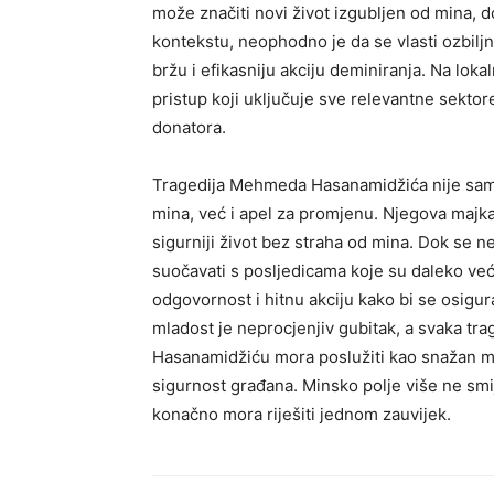
može značiti novi život izgubljen od mina,
kontekstu, neophodno je da se vlasti ozbil
bržu i efikasniju akciju deminiranja. Na loka
pristup koji uključuje sve relevantne sekto
donatora.
Tragedija Mehmeda Hasanamidžića nije sam
mina, već i apel za promjenu. Njegova majka,
sigurniji život bez straha od mina. Dok se n
suočavati s posljedicama koje su daleko već
odgovornost i hitnu akciju kako bi se osigur
mladost je neprocjenjiv gubitak, a svaka tr
Hasanamidžiću mora poslužiti kao snažan m
sigurnost građana. Minsko polje više ne smij
konačno mora riješiti jednom zauvijek.