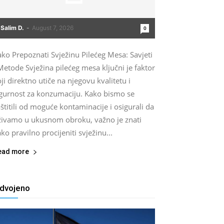
Salim D.
-
August 7, 2026
0
ko Prepoznati Svježinu Pilećeg Mesa: Savjeti
Metode Svježina pilećeg mesa ključni je faktor
ji direktno utiče na njegovu kvalitetu i
igurnost za konzumaciju. Kako bismo se
štitili od moguće kontaminacije i osigurali da
živamo u ukusnom obroku, važno je znati
ko pravilno procijeniti svježinu...
ead more
zdvojeno