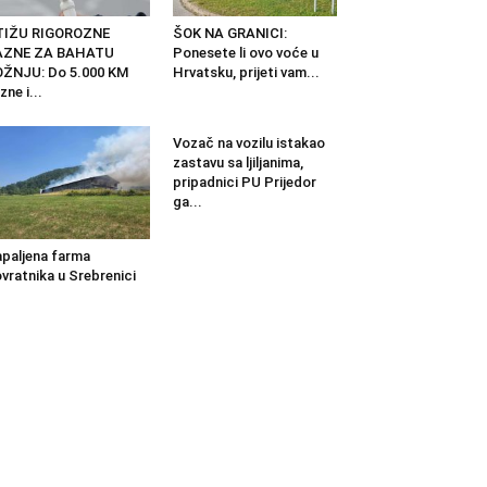
TIŽU RIGOROZNE
ŠOK NA GRANICI:
AZNE ZA BAHATU
Ponesete li ovo voće u
ŽNJU: Do 5.000 KM
Hrvatsku, prijeti vam...
zne i...
Vozač na vozilu istakao
zastavu sa ljiljanima,
pripadnici PU Prijedor
ga...
paljena farma
vratnika u Srebrenici