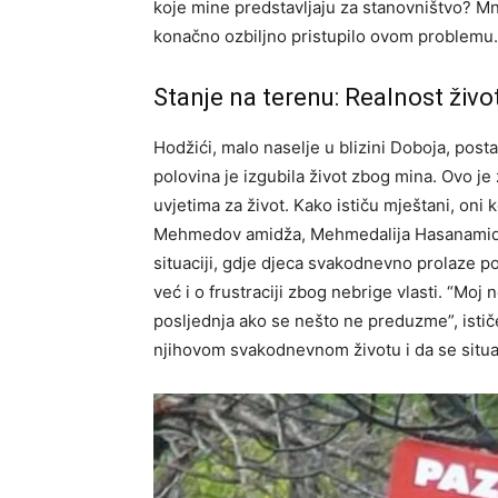
koje mine predstavljaju za stanovništvo? Mno
konačno ozbiljno pristupilo ovom problemu.
Stanje na terenu: Realnost živ
Hodžići, malo naselje u blizini Doboja, post
polovina je izgubila život zbog mina. Ovo je
uvjetima za život. Kako ističu mještani, oni
Mehmedov amidža, Mehmedalija Hasanamidžić
situaciji, gdje djeca svakodnevno prolaze p
već i o frustraciji zbog nebrige vlasti. “Moj n
posljednja ako se nešto ne preduzme”, istič
njihovom svakodnevnom životu i da se situac