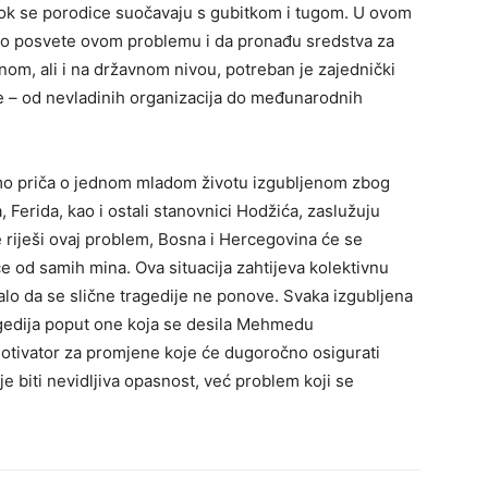
 dok se porodice suočavaju s gubitkom i tugom. U ovom
jno posvete ovom problemu i da pronađu sredstva za
lnom, ali i na državnom nivou, potreban je zajednički
re – od nevladinih organizacija do međunarodnih
o priča o jednom mladom životu izgubljenom zbog
 Ferida, kao i ostali stanovnici Hodžića, zaslužuju
e riješi ovaj problem, Bosna i Hercegovina će se
e od samih mina. Ova situacija zahtijeva kolektivnu
alo da se slične tragedije ne ponove. Svaka izgubljena
agedija poput one koja se desila Mehmedu
otivator za promjene koje će dugoročno osigurati
e biti nevidljiva opasnost, već problem koji se