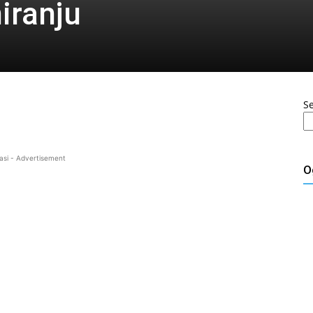
iranju
S
asi - Advertisement
O