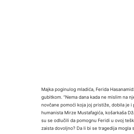
Majka poginulog mladića, Ferida Hasanamidž
gubitkom. “Nema dana kada ne mislim na njeg
novčane pomoći koja joj pristiže, dobila je
humanista Mirze Mustafagića, košarkaša Džan
su se odlučili da pomognu Feridi u ovoj teško
zaista dovoljno? Da li bi se tragedija mogla 