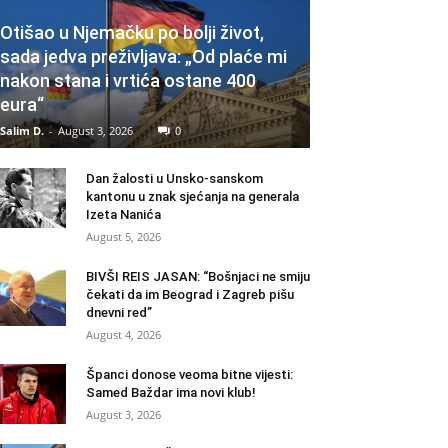
Otišao u Njemačku po bolji život,
sada jedva preživljava: „Od plaće mi
nakon stana i vrtića ostane 400
eura“
Salim D.
-
August 3, 2026
0
Dan žalosti u Unsko-sanskom
kantonu u znak sjećanja na generala
Izeta Nanića
August 5, 2026
BIVŠI REIS JASAN: “Bošnjaci ne smiju
čekati da im Beograd i Zagreb pišu
dnevni red”
August 4, 2026
Španci donose veoma bitne vijesti:
Samed Baždar ima novi klub!
August 3, 2026