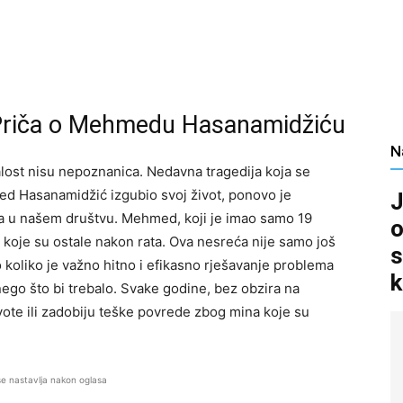
 Priča o Mehmedu Hasanamidžiću
N
lost nisu nepoznanica. Nedavna tragedija koja se
med Hasanamidžić izgubio svoj život, ponovo je
J
na u našem društvu. Mehmed, koji je imao samo 19
o
i koje su ostale nakon rata. Ova nesreća nije samo još
s
 koliko je važno hitno i efikasno rješavanje problema
k
 nego što bi trebalo. Svake godine, bez obzira na
vote ili zadobiju teške povrede zbog mina koje su
se nastavlja nakon oglasa