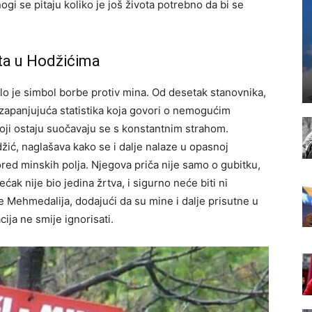
gi se pitaju koliko je još života potrebno da bi se
ota u Hodžićima
alo je simbol borbe protiv mina. Od desetak stanovnika,
 zapanjujuća statistika koja govori o nemogućim
 koji ostaju suočavaju se s konstantnim strahom.
, naglašava kako se i dalje nalaze u opasnoj
ored minskih polja. Njegova priča nije samo o gubitku,
ećak nije bio jedina žrtva, i sigurno neće biti ni
e Mehmedalija, dodajući da su mine i dalje prisutne u
ija ne smije ignorisati.