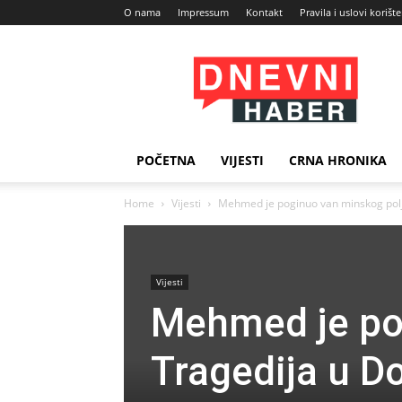
O nama
Impressum
Kontakt
Pravila i uslovi korišt
Dnevni
Haber
POČETNA
VIJESTI
CRNA HRONIKA
Home
Vijesti
Mehmed je poginuo van minskog polja:
Vijesti
Mehmed je po
Tragedija u Do