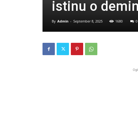
istinu o demin
By
Admin
-
September 8, 2025
1680
0
Ogl