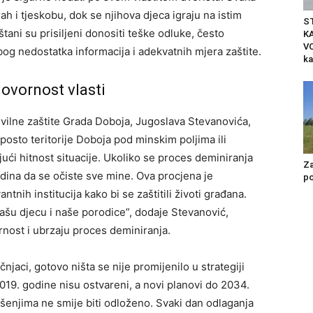
h i tjeskobu, dok se njihova djeca igraju na istim
S
tani su prisiljeni donositi teške odluke, često
K
VO
zbog nedostatka informacija i adekvatnih mjera zaštite.
ka
ovornost vlasti
vilne zaštite Grada Doboja, Jugoslava Stevanovića,
 posto teritorije Doboja pod minskim poljima ili
ući hitnost situacije. Ukoliko se proces deminiranja
Za
dina da se očiste sve mine. Ova procjena je
po
ntnih institucija kako bi se zaštitili životi građana.
našu djecu i naše porodice”, dodaje Stevanović,
nost i ubrzaju proces deminiranja.
jaci, gotovo ništa se nije promijenilo u strategiji
2019. godine nisu ostvareni, a novi planovi do 2034.
šenjima ne smije biti odloženo. Svaki dan odlaganja