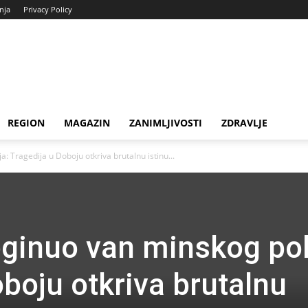
enja
Privacy Policy
REGION
MAGAZIN
ZANIMLJIVOSTI
ZDRAVLJE
 Tragedija u Doboju otkriva brutalnu istinu...
ginuo van minskog pol
boju otkriva brutalnu