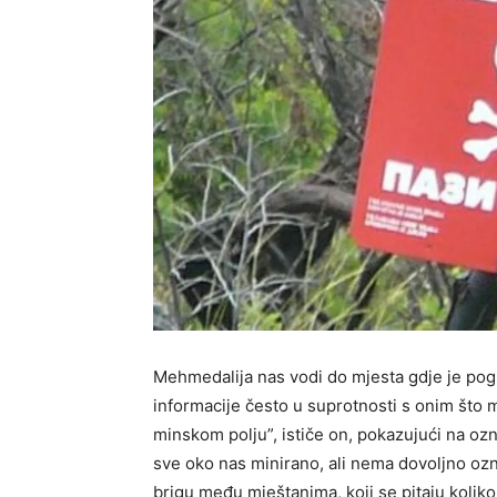
Mehmedalija nas vodi do mjesta gdje je pog
informacije često u suprotnosti s onim što
minskom polju”, ističe on, pokazujući na oz
sve oko nas minirano, ali nema dovoljno ozna
brigu među mještanima, koji se pitaju koliko