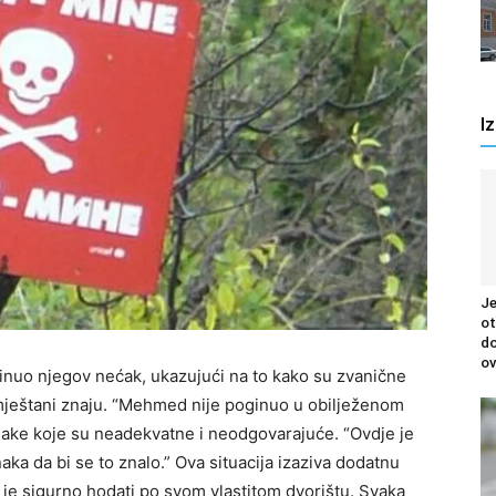
I
Je
ot
do
ov
inuo njegov nećak, ukazujući na to kako su zvanične
 mještani znaju. “Mehmed nije poginuo u obilježenom
nake koje su neadekvatne i neodgovarajuće. “Ovdje je
ka da bi se to znalo.” Ova situacija izaziva dodatnu
 je sigurno hodati po svom vlastitom dvorištu. Svaka