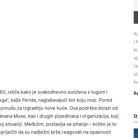
Ka
i 
ko
s
za
u
ka
ić, ističe kako je svakodnevno suočena s tugom i
R
a”, kaže Ferida, naglašavajući bol koju nosi. Pored
 i ponudu za izgradnju nove kuće. Ova podrška dolazi od
I
ana Muse, kao i drugih pojedinaca i organizacija, koji
j situaciji. Međutim, postavlja se pitanje – koliko je to
spriječiti da su nadležni brže reagovali na opasnosti