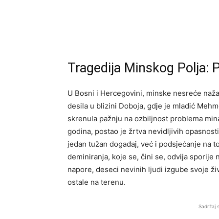
Tragedija Minskog Polja:
U Bosni i Hercegovini, minske nesreće naža
desila u blizini Doboja, gdje je mladić Meh
skrenula pažnju na ozbiljnost problema mi
godina, postao je žrtva nevidljivih opasnost
jedan tužan događaj, već i podsjećanje na to
deminiranja, koje se, čini se, odvija sporije
napore, deseci nevinih ljudi izgube svoje ži
ostale na terenu.
Sadržaj 