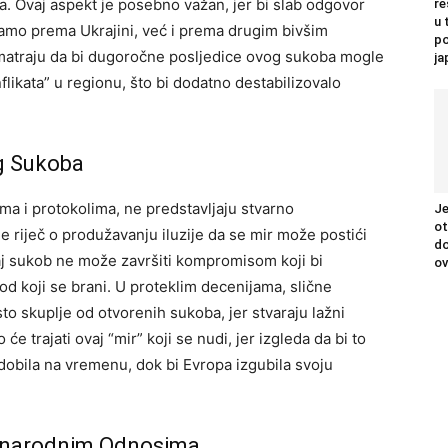
. Ovaj aspekt je posebno važan, jer bi slab odgovor
re
u 
samo prema Ukrajini, već i prema drugim bivšim
po
smatraju da bi dugoročne posljedice ovog sukoba mogle
j
flikata” u regionu, što bi dodatno destabilizovalo
og Sukoba
a i protokolima, ne predstavljaju stvarno
Je
ot
je riječ o produžavanju iluzije da se mir može postići
do
vaj sukob ne može završiti kompromisom koji bi
ov
rod koji se brani. U proteklim decenijama, slične
sto skuplje od otvorenih sukoba, jer stvaraju lažni
 će trajati ovaj “mir” koji se nudi, jer izgleda da bi to
dobila na vremenu, dok bi Evropa izgubila svoju
eđunarodnim Odnosima