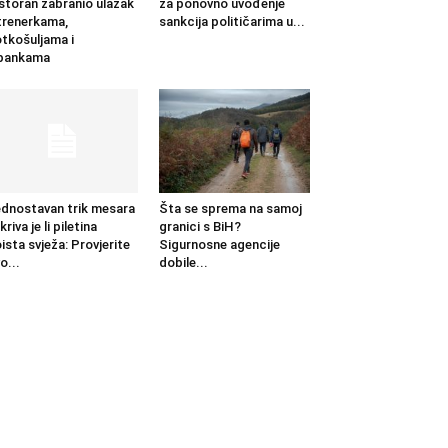
storan zabranio ulazak
za ponovno uvođenje
trenerkama,
sankcija političarima u...
tkošuljama i
apankama
dnostavan trik mesara
Šta se sprema na samoj
kriva je li piletina
granici s BiH?
ista svježa: Provjerite
Sigurnosne agencije
o...
dobile...