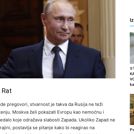
I
S
K
VO
ka
 Rat
de pregovori, stvarnost je takva da Rusija ne teži
ženju. Moskva želi pokazati Evropu kao nemoćnu i
ogledalo koje odražava slabosti Zapada.
Ukoliko Zapad ne
jini, postavlja se pitanje kako bi reagirao na
Po