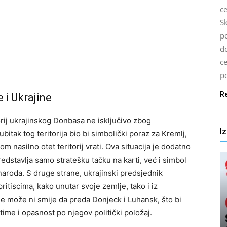
c
S
p
d
c
po
R
e i Ukrajine
itorij ukrajinskog Donbasa ne isključivo zbog
I
itak tog teritorija bio bi simbolički poraz za Kremlj,
m nasilno otet teritorij vrati. Ova situacija je dodatno
dstavlja samo stratešku tačku na karti, već i simbol
naroda. S druge strane, ukrajinski predsjednik
itiscima, kako unutar svoje zemlje, tako i iz
ne može ni smije da preda Donjeck i Luhansk, što bi
ime i opasnost po njegov politički položaj.