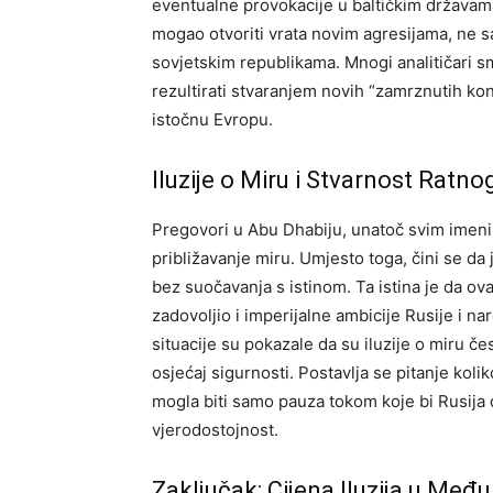
eventualne provokacije u baltičkim državama
mogao otvoriti vrata novim agresijama, ne 
sovjetskim republikama.
Mnogi analitičari 
rezultirati stvaranjem novih “zamrznutih kon
istočnu Evropu.
Iluzije o Miru i Stvarnost Ratn
Pregovori u Abu Dhabiju, unatoč svim imenim
približavanje miru. Umjesto toga, čini se da 
bez suočavanja s istinom.
Ta istina je da o
zadovoljio i imperijalne ambicije Rusije i na
situacije su pokazale da su iluzije o miru če
osjećaj sigurnosti.
Postavlja se pitanje koliko
mogla biti samo pauza tokom koje bi Rusija 
vjerodostojnost.
Zaključak: Cijena Iluzija u M