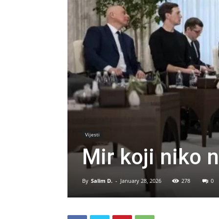
Vijesti
Mir koji niko 
By
Salim D.
-
January 28, 2026
278
0