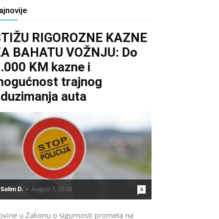
ajnovije
STIŽU RIGOROZNE KAZNE
ZA BAHATU VOŽNJU: Do
.000 KM kazne i
ogućnost trajnog
duzimanja auta
Salim D.
-
August 7, 2026
0
ovine u Zakonu o sigurnosti prometa na