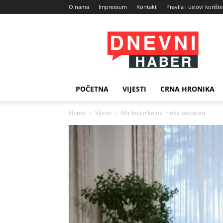
O nama
Impressum
Kontakt
Pravila i uslovi korišt
Dnevni
Haber
POČETNA
VIJESTI
CRNA HRONIKA
Home
Vijesti
Mir koji niko ne može potpisati