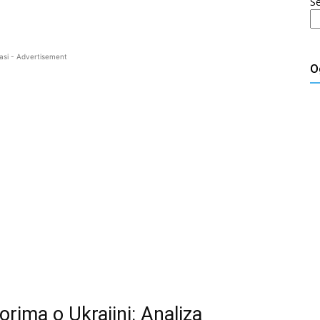
S
asi - Advertisement
O
orima o Ukrajini: Analiza