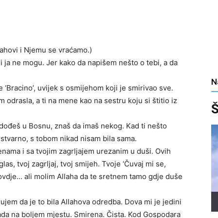
Allahovi i Njemu se vraćamo.)
i ja ne mogu. Jer kako da napišem nešto o tebi, a da
N
 ‘Bracino’, uvijek s osmijehom koji je smirivao sve.
odrasla, a ti na mene kao na sestru koju si štitio iz
Š
d dođeš u Bosnu, znaš da imaš nekog. Kad ti nešto
 stvarno, s tobom nikad nisam bila sama.
ama i sa tvojim zagrljajem urezanim u duši. Ovih
as, tvoj zagrljaj, tvoj smijeh. Tvoje ‘Čuvaj mi se,
 ovdje… ali molim Allaha da te sretnem tamo gdje duše
ujem da je to bila Allahova odredba. Dova mi je jedini
 sada na boljem mjestu. Smirena. Čista. Kod Gospodara