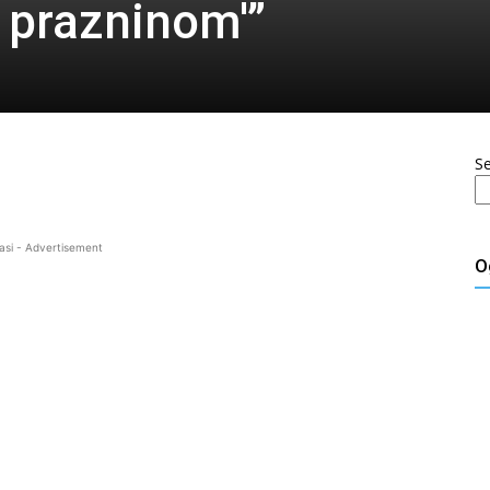
 prazninom'”
S
asi - Advertisement
O