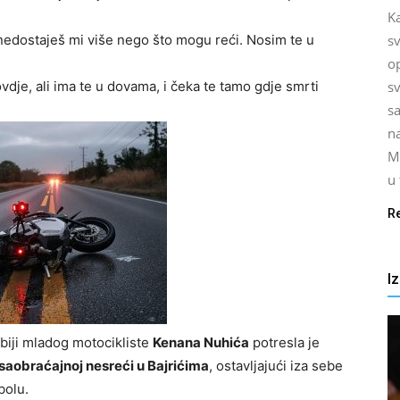
K
 nedostaješ mi više nego što mogu reći. Nosim te u
s
o
dje, ali ima te u dovama, i čeka te tamo gdje smrti
sv
s
na
M
u
R
I
ibiji mladog motocikliste
Kenana Nuhića
potresla je
saobraćajnoj nesreći u Bajrićima
, ostavljajući iza sebe
bolu.