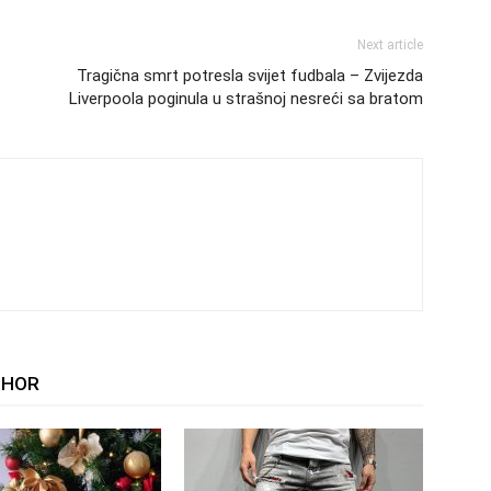
Next article
Tragična smrt potresla svijet fudbala – Zvijezda
Liverpoola poginula u strašnoj nesreći sa bratom
THOR