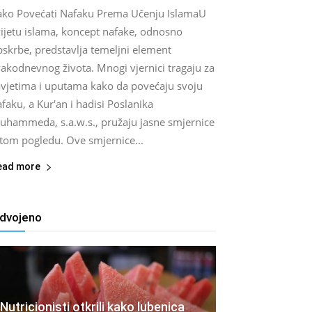
ako Povećati Nafaku Prema Učenju IslamaU
vijetu islama, koncept nafake, odnosno
pskrbe, predstavlja temeljni element
akodnevnog života. Mnogi vjernici tragaju za
avjetima i uputama kako da povećaju svoju
faku, a Kur'an i hadisi Poslanika
uhammeda, s.a.w.s., pružaju jasne smjernice
 tom pogledu. Ove smjernice...
ead more
zdvojeno
Nutricionisti otkrili kako lubenica