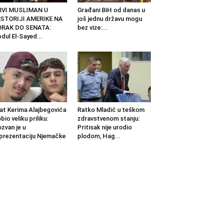
RVI MUSLIMAN U
Građani BiH od danas u
ISTORIJI AMERIKE NA
još jednu državu mogu
ORAK DO SENATA:
bez vize:...
dul El-Sayed...
at Kerima Alajbegovića
Ratko Mladić u teškom
bio veliku priliku:
zdravstvenom stanju:
zvan je u
Pritisak nije urodio
prezentaciju Njemačke
plodom, Hag...