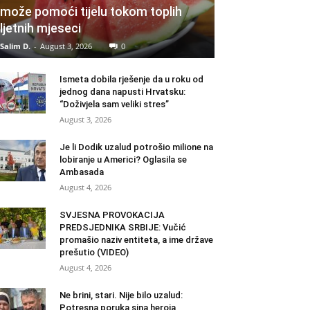
može pomoći tijelu tokom toplih
ljetnih mjeseci
Salim D.
-
August 3, 2026
0
Ismeta dobila rješenje da u roku od
jednog dana napusti Hrvatsku:
“Doživjela sam veliki stres”
August 3, 2026
Je li Dodik uzalud potrošio milione na
lobiranje u Americi? Oglasila se
Ambasada
August 4, 2026
SVJESNA PROVOKACIJA
PREDSJEDNIKA SRBIJE: Vučić
promašio naziv entiteta, a ime države
prešutio (VIDEO)
August 4, 2026
Ne brini, stari. Nije bilo uzalud:
Potresna poruka sina heroja