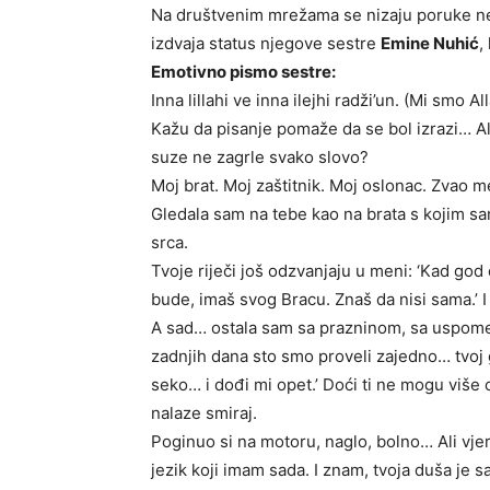
Na društvenim mrežama se nizaju poruke ne
izdvaja status njegove sestre
Emine Nuhić
,
Emotivno pismo sestre:
Inna lillahi ve inna ilejhi radži’un. (Mi smo 
Kažu da pisanje pomaže da se bol izrazi… Al
suze ne zagrle svako slovo?
Moj brat. Moj zaštitnik. Moj oslonac. Zvao me
Gledala sam na tebe kao na brata s kojim sam 
srca.
Tvoje riječi još odzvanjaju u meni: ‘Kad go
bude, imaš svog Bracu. Znaš da nisi sama.’ I
A sad… ostala sam sa prazninom, sa uspomen
zadnjih dana sto smo proveli zajedno… tvoj gl
seko… i dođi mi opet.’ Doći ti ne mogu više
nalaze smiraj.
Poginuo si na motoru, naglo, bolno… Ali vjer
jezik koji imam sada. I znam, tvoja duša je