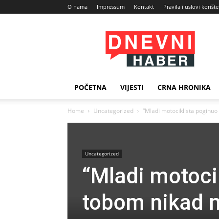
O nama
Impressum
Kontakt
Pravila i uslovi korišt
Dnevni
Haber
POČETNA
VIJESTI
CRNA HRONIKA
Home
Uncategorized
“Mladi motociklista poginuo 
Uncategorized
“Mladi motoci
tobom nikad n