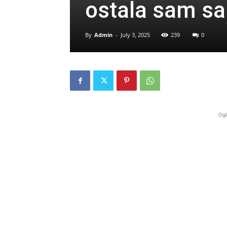
ostala sam sa
By
Admin
-
July 3, 2025
239
0
Ogl