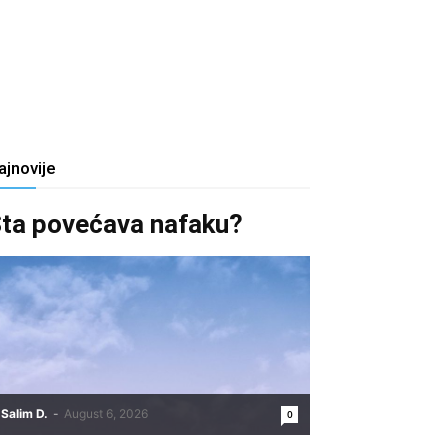
ajnovije
ta povećava nafaku?
Salim D.
-
August 6, 2026
0