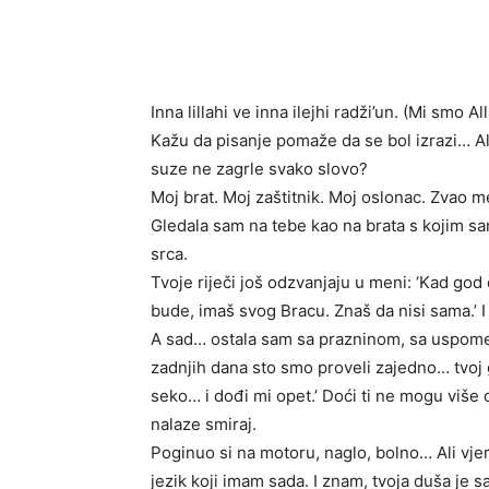
Inna lillahi ve inna ilejhi radži’un. (Mi smo 
Kažu da pisanje pomaže da se bol izrazi… Al
suze ne zagrle svako slovo?
Moj brat. Moj zaštitnik. Moj oslonac. Zvao me
Gledala sam na tebe kao na brata s kojim sam 
srca.
Tvoje riječi još odzvanjaju u meni: ‘Kad go
bude, imaš svog Bracu. Znaš da nisi sama.’ I
A sad… ostala sam sa prazninom, sa uspomen
zadnjih dana sto smo proveli zajedno… tvoj gl
seko… i dođi mi opet.’ Doći ti ne mogu više
nalaze smiraj.
Poginuo si na motoru, naglo, bolno… Ali vjer
jezik koji imam sada. I znam, tvoja duša je