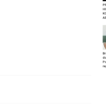
P
H
K
Ab
Br
do
Po
re