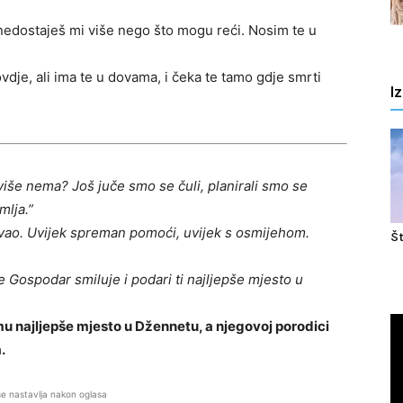
 nedostaješ mi više nego što mogu reći. Nosim te u
dje, ali ima te u dovama, i čeka te tamo gdje smrti
I
iše nema? Još juče smo se čuli, planirali smo se
mlja.”
avao. Uvijek spreman pomoći, uvijek s osmijehom.
Št
 Gospodar smiluje i podari ti najljepše mjesto u
u najljepše mjesto u Džennetu, a njegovoj porodici
.
se nastavlja nakon oglasa