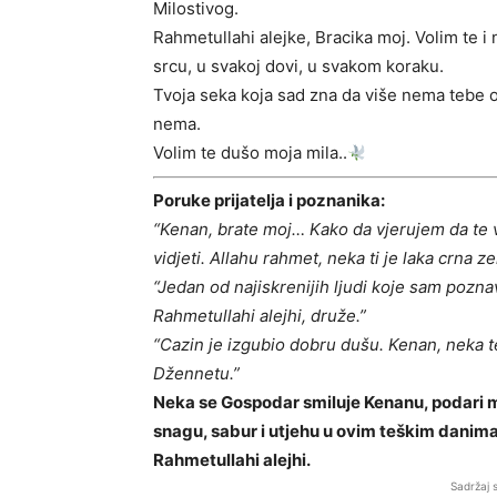
Milostivog.
Rahmetullahi alejke, Bracika moj. Volim te i
srcu, u svakoj dovi, u svakom koraku.
Tvoja seka koja sad zna da više nema tebe ov
nema.
Volim te dušo moja mila..
Poruke prijatelja i poznanika:
“Kenan, brate moj… Kako da vjerujem da te v
vidjeti. Allahu rahmet, neka ti je laka crna ze
“Jedan od najiskrenijih ljudi koje sam pozn
Rahmetullahi alejhi, druže.”
“Cazin je izgubio dobru dušu. Kenan, neka te
Džennetu.”
Neka se Gospodar smiluje Kenanu, podari m
snagu, sabur i utjehu u ovim teškim danima
Rahmetullahi alejhi.
Sadržaj 