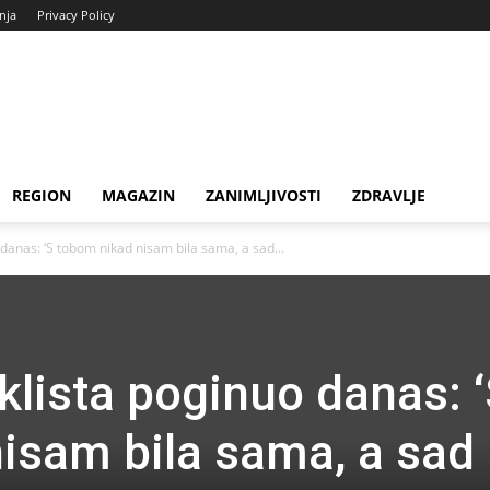
enja
Privacy Policy
REGION
MAGAZIN
ZANIMLJIVOSTI
ZDRAVLJE
danas: ‘S tobom nikad nisam bila sama, a sad...
klista poginuo danas: 
isam bila sama, a sad