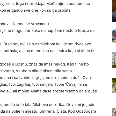
vjerice, tuge i oproštaja. Među njima posebno se
 koji je ganuo sve one koji su ga pročitali.
Allahovi i Njemu se vraćamo.)
i ja ne mogu. Jer kako da napišem nešto o tebi, a da
 ‘Bracino’, uvijek s osmijehom koji je smirivao sve.
odrasla, a ti na mene kao na sestru koju si štitio iz
d dođeš u Bosnu, znaš da imaš nekog. Kad ti nešto
 stvarno, s tobom nikad nisam bila sama.
ama i sa tvojim zagrljajem urezanim u duši. Ovih
as, tvoj zagrljaj, tvoj smijeh. Tvoje ‘Čuvaj mi se,
 ovdje… ali molim Allaha da te sretnem tamo gdje duše
ujem da je to bila Allahova odredba. Dova mi je jedini
 sada na boljem mjestu. Smirena. Čista. Kod Gospodara