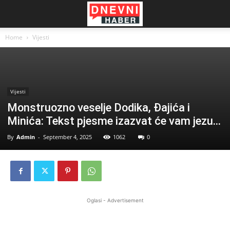
Home
Vijesti
Vijesti
Monstruozno veselje Dodika, Đajića i
Minića: Tekst pjesme izazvat će vam jezu…
By
Admin
-
September 4, 2025
1062
0
Oglasi - Advertisement