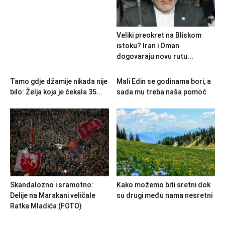
Veliki preokret na Bliskom
istoku? Iran i Oman
dogovaraju novu rutu...
Tamo gdje džamije nikada nije
Mali Edin se godinama bori, a
bilo: Želja koja je čekala 35...
sada mu treba naša pomoć
Skandalozno i sramotno:
Kako možemo biti sretni dok
Delije na Marakani veličale
su drugi među nama nesretni
Ratka Mladića (FOTO)