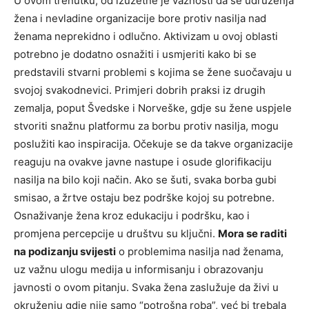
U ovom trenutku, od izuzetne je važnosti da se udruženja
žena i nevladine organizacije bore protiv nasilja nad
ženama neprekidno i odlučno. Aktivizam u ovoj oblasti
potrebno je dodatno osnažiti i usmjeriti kako bi se
predstavili stvarni problemi s kojima se žene suočavaju u
svojoj svakodnevici. Primjeri dobrih praksi iz drugih
zemalja, poput Švedske i Norveške, gdje su žene uspjele
stvoriti snažnu platformu za borbu protiv nasilja, mogu
poslužiti kao inspiracija. Očekuje se da takve organizacije
reaguju na ovakve javne nastupe i osude glorifikaciju
nasilja na bilo koji način. Ako se šuti, svaka borba gubi
smisao, a žrtve ostaju bez podrške kojoj su potrebne.
Osnaživanje žena kroz edukaciju i podršku, kao i
promjena percepcije u društvu su ključni.
Mora se raditi
na podizanju svijesti
o problemima nasilja nad ženama,
uz važnu ulogu medija u informisanju i obrazovanju
javnosti o ovom pitanju. Svaka žena zaslužuje da živi u
okruženju gdje nije samo “potrošna roba”, već bi trebala