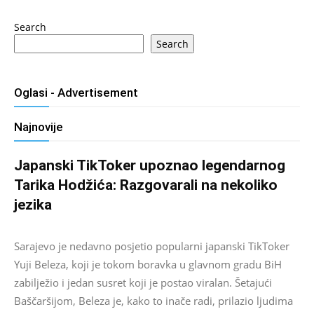
Search
Search
Oglasi - Advertisement
Najnovije
Japanski TikToker upoznao legendarnog
Tarika Hodžića: Razgovarali na nekoliko
jezika
Salim D.
-
August 9, 2026
0
Sarajevo je nedavno posjetio popularni japanski TikToker
Yuji Beleza, koji je tokom boravka u glavnom gradu BiH
zabilježio i jedan susret koji je postao viralan. Šetajući
Baščaršijom, Beleza je, kako to inače radi, prilazio ljudima