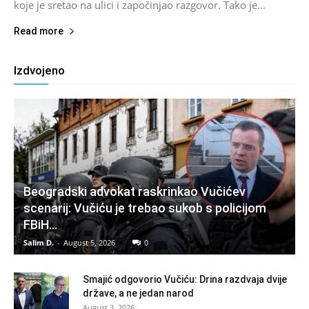
koje je sretao na ulici i započinjao razgovor. Tako je...
Read more
Izdvojeno
Beogradski advokat raskrinkao Vučićev
scenarij: Vučiću je trebao sukob s policijom
FBiH…
Salim D.
-
August 5, 2026
0
Smajić odgovorio Vučiću: Drina razdvaja dvije
države, a ne jedan narod
August 3, 2026