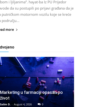
bom i ljiljanima”. hayat-ba Iz PU Prijedor
vode da su postupili po prijavi građana da je
a putničkom motornom vozilu koje se kreće
 području...
ead more
zdvojeno
Marketing u farmaciji opasan po
život
Salim D.
-
August 4, 2026
0