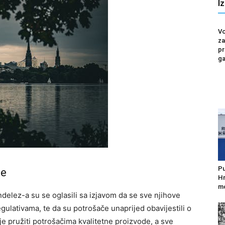
I
Vo
za
pr
ga
Pu
be
Hr
mo
elez-a su se oglasili sa izjavom da se sve njihove
gulativama, te da su potrošače unaprijed obavijestili o
e pružiti potrošačima kvalitetne proizvode, a sve