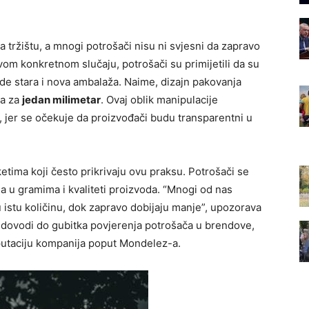
na tržištu, a mnogi potrošači nisu ni svjesni da zapravo
vom konkretnom slučaju, potrošači su primijetili da su
ede stara i nova ambalaža. Naime, dizajn pakovanja
ja za
jedan milimetar
. Ovaj oblik manipulacije
, jer se očekuje da proizvođači budu transparentni u
tima koji često prikrivaju ovu praksu. Potrošači se
 u gramima i kvaliteti proizvoda. “Mnogi od nas
 istu količinu, dok zapravo dobijaju manje”, upozorava
ja dovodi do gubitka povjerenja potrošača u brendove,
putaciju kompanija poput Mondelez-a.