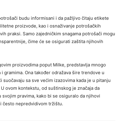
potrošači budu informisani i da pažljivo čitaju etikete
litetne proizvode, kao i osnaživanje potrošačkih
kvih praksi. Samo zajedničkim snagama potrošači mogu
nsparentnije, čime će se osigurati zaštita njihovih
egovim proizvodima poput Milke, predstavlja mnogo
i gramima. Ona također odražava šire trendove u
ači suočavaju sa sve većim izazovima kada je u pitanju
 U ovom kontekstu, od suštinskog je značaja da
u svojim pravima, kako bi se osiguralo da njihovi
i često nepredvidivom tržištu.