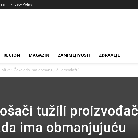
enja
Privacy Policy
REGION
MAGAZIN
ZANIMLJIVOSTI
ZDRAVLJE
ča Milke: “Čokolada ima obmanjujuću ambalažu”
ošači tužili proizvođa
ada ima obmanjujuću