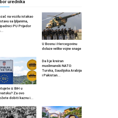
zbor urednika
zač na vozilu istakao
stavu sa ljiljanima,
ipadnici PU Prijedor
...
U Bosnu i Hercegovinu
dolaze velike vojne snage
Da li je kreiran
muslimanski NATO:
Turska, Saudijska Arabija
i Pakistan...
tujete iz BiH u
vatsku? Za ovo
žete dobiti kaznu i...