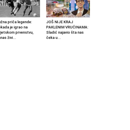
žna priča legende:
JOŠ NIJE KRAJ
kada je igrao na
PAKLENIM VRUĆINAMA:
jetskom prvenstvu,
Sladić najavio šta nas
nas živi...
čeka u...