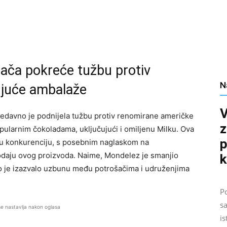
šača pokreće tužbu protiv
N
juće ambalaže
V
edavno je podnijela tužbu protiv renomirane američke
z
pularnim čokoladama, uključujući i omiljenu Milku. Ova
p
nu konkurenciju, s posebnim naglaskom na
odaju ovog proizvoda. Naime, Mondelez je smanjio
k
to je izazvalo uzbunu među potrošačima i udruženjima
Po
sa
se nastavlja nakon oglasa
is