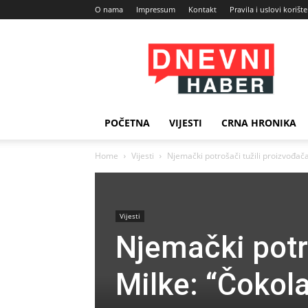
O nama
Impressum
Kontakt
Pravila i uslovi korišt
Dnevni
Haber
POČETNA
VIJESTI
CRNA HRONIKA
Home
Vijesti
Njemački potrošači tužili proizvođa
Vijesti
Njemački potr
Milke: “Čokol