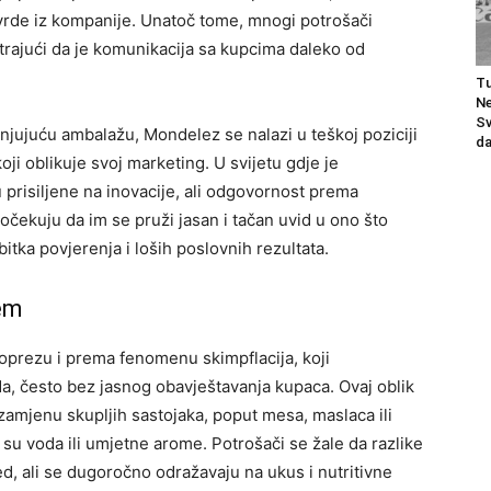
tvrde iz kompanije. Unatoč tome, mnogi potrošači
trajući da je komunikacija sa kupcima daleko od
Tu
Ne
Sv
ujuću ambalažu, Mondelez se nalazi u teškoj poziciji
da
oji oblikuje svoj marketing. U svijetu gdje je
prisiljene na inovacije, ali odgovornost prema
 očekuju da im se pruži jasan i tačan uvid u ono što
itka povjerenja i loših poslovnih rezultata.
lem
na oprezu i prema fenomenu skimpflacija, koji
, često bez jasnog obavještavanja kupaca. Ovaj oblik
amjenu skupljih sastojaka, poput mesa, maslaca ili
to su voda ili umjetne arome.
Potrošači se žale da razlike
ed, ali se dugoročno odražavaju na ukus i nutritivne