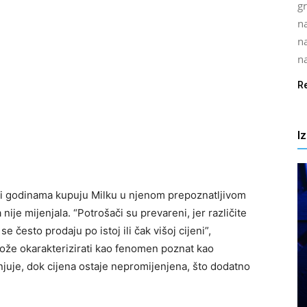
gr
na
n
na
R
I
ci godinama kupuju Milku u njenom prepoznatljivom
nije mijenjala. “Potrošači su prevareni, jer različite
 se često prodaju po istoj ili čak višoj cijeni”,
može okarakterizirati kao fenomen poznat kao
njuje, dok cijena ostaje nepromijenjena, što dodatno