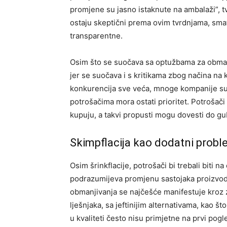
promjene su jasno istaknute na ambalaži”, 
ostaju skeptični prema ovim tvrdnjama, sma
transparentne.
Osim što se suočava sa optužbama za obmanj
jer se suočava i s kritikama zbog načina na k
konkurencija sve veća, mnoge kompanije su 
potrošačima mora ostati prioritet. Potrošači
kupuju, a takvi propusti mogu dovesti do gub
Skimpflacija kao dodatni prob
Osim šrinkflacije, potrošači bi trebali biti 
podrazumijeva promjenu sastojaka proizvoda
obmanjivanja se najčešće manifestuje kroz z
lješnjaka, sa jeftinijim alternativama, kao š
u kvaliteti često nisu primjetne na prvi pogl