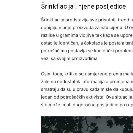
Šrinkflacija i njene posljedice
Šrinkflacija predstavlja sve prisutniji trend 
dobijaju manje proizvoda za istu cijenu. U o
razlike u gramima vidljive tek kada se upor
ostao je identičan, a čokolada je postala tan
potrošačima postavlja se kao etički problem
vezi sa svojim proizvodima.
Osim toga, kritike su usmjerene prema marke
žale na nedostatak informacija o promjenama
smatraju da su u pravu kada misle da kupuju
jedan od potrošačkih aktivista. Ova situaci
što može imati dugoročne posljedice po re