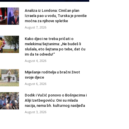
Analiza iz Londona: Ciničan plan
Izraela pao u vodu, Turska je previše
moćna za njihove spletke
August 7, 2026
Kako djeci ne treba pričati o
melekima/šejtanima: „Ne budeš li
slušala, eto šejtana po tebe, dat ću
im da te odvedu!“
August 4, 2026
Miješanje roditelja u bračni život
svoje djece
August 6, 2026
Dodik i Vučić ponovo o Bošnjacima i
Aliji Izetbegoviću: Oni su mlada
nacija, nema bh. kulturnog nasljeđa
August 3, 2026