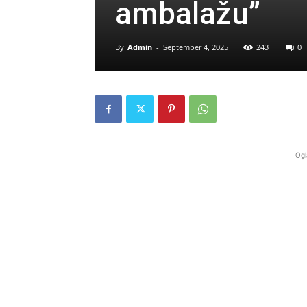
ambalažu”
By
Admin
-
September 4, 2025
243
0
Ogl