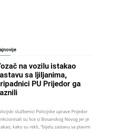
ajnovije
ozač na vozilu istakao
astavu sa ljiljanima,
ripadnici PU Prijedor ga
aznili
Salim D.
-
August 7, 2026
0
licijski službenici Policijske uprave Prijedor
nkcionisali su lice iz Bosanskog Novog jer je
takao, kako su rekli, “bijelu zastavu sa plavim