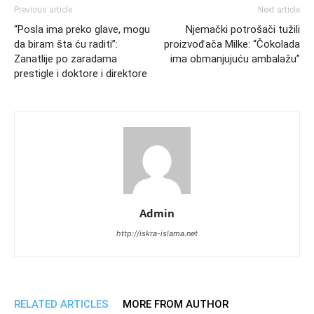
Previous article
Next article
“Posla ima preko glave, mogu
Njemački potrošači tužili
da biram šta ću raditi”:
proizvođača Milke: “Čokolada
Zanatlije po zaradama
ima obmanjujuću ambalažu”
prestigle i doktore i direktore
Admin
http://iskra-islama.net
RELATED ARTICLES
MORE FROM AUTHOR