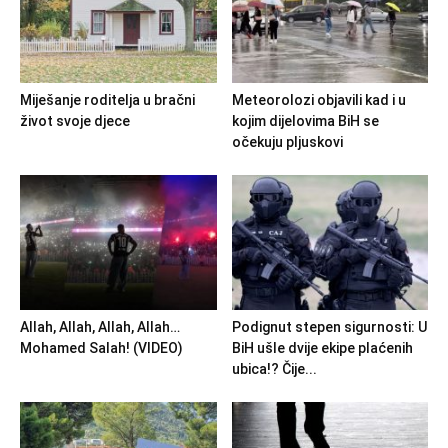
Miješanje roditelja u bračni
Meteorolozi objavili kad i u
život svoje djece
kojim dijelovima BiH se
očekuju pljuskovi
Allah, Allah, Allah, Allah…
Podignut stepen sigurnosti: U
Mohamed Salah! (VIDEO)
BiH ušle dvije ekipe plaćenih
ubica!? Čije...