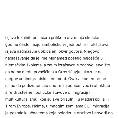
Izjave lokalnih političara prilikom otvaranja školske
godine često imaju simboličku vrijednost, ali Takácsova
izjava nadmašuje uobičajeni okvir govora. Njegovo
naglašavanje da je ime Muhamed postalo najčešće u
njemačkim školama, a zatim izražavanje zadovoljstva što
ga nema među prvačićima u Oroszlányju, ukazuje na
njegov antiimigrantski sentiment. Ovakvi komentari ne
samo da podižu tenzije unutar zajednice, već i reflektuju
šire društvene i političke stavove o imigraciji i
multikulturalizmu, koji su sve prisutniji u Mađarskoj, ali i
širom Evrope. Naime, u mnogim zemljama EU, imigracija
je postala ključna tema koja polarizuje društvo i dovodi do