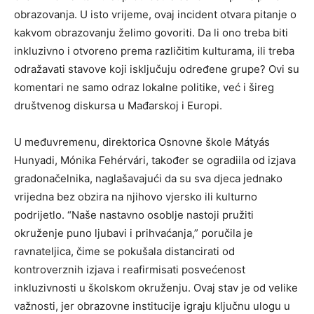
obrazovanja. U isto vrijeme, ovaj incident otvara pitanje o
kakvom obrazovanju želimo govoriti. Da li ono treba biti
inkluzivno i otvoreno prema različitim kulturama, ili treba
odražavati stavove koji isključuju određene grupe? Ovi su
komentari ne samo odraz lokalne politike, već i šireg
društvenog diskursa u Mađarskoj i Europi.
U međuvremenu, direktorica Osnovne škole Mátyás
Hunyadi, Mónika Fehérvári, također se ogradiila od izjava
gradonačelnika, naglašavajući da su sva djeca jednako
vrijedna bez obzira na njihovo vjersko ili kulturno
podrijetlo. “Naše nastavno osoblje nastoji pružiti
okruženje puno ljubavi i prihvaćanja,” poručila je
ravnateljica, čime se pokušala distancirati od
kontroverznih izjava i reafirmisati posvećenost
inkluzivnosti u školskom okruženju. Ovaj stav je od velike
važnosti, jer obrazovne institucije igraju ključnu ulogu u