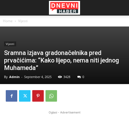
Home
Vijesti
Vijesti
Sramna izjava gradonačelnika pred
prvačićima: “Kako lijepo, nema niti jednog
Muhameda”
By
Admin
-
September 4, 2025
3428
0
Oglasi - Advertisement