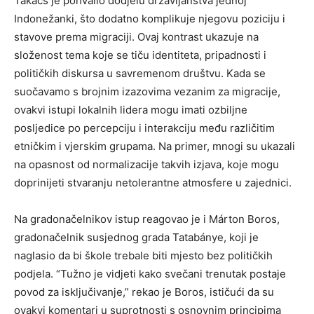
Takács je pohvalio dodjelu državljanstva jednoj
Indonežanki, što dodatno komplikuje njegovu poziciju i
stavove prema migraciji. Ovaj kontrast ukazuje na
složenost tema koje se tiču identiteta, pripadnosti i
političkih diskursa u savremenom društvu. Kada se
suočavamo s brojnim izazovima vezanim za migracije,
ovakvi istupi lokalnih lidera mogu imati ozbiljne
posljedice po percepciju i interakciju među različitim
etničkim i vjerskim grupama. Na primer, mnogi su ukazali
na opasnost od normalizacije takvih izjava, koje mogu
doprinijeti stvaranju netolerantne atmosfere u zajednici.
Na gradonačelnikov istup reagovao je i Márton Boros,
gradonačelnik susjednog grada Tatabánye, koji je
naglasio da bi škole trebale biti mjesto bez političkih
podjela. “Tužno je vidjeti kako svečani trenutak postaje
povod za isključivanje,” rekao je Boros, ističući da su
ovakvi komentari u suprotnosti s osnovnim principima