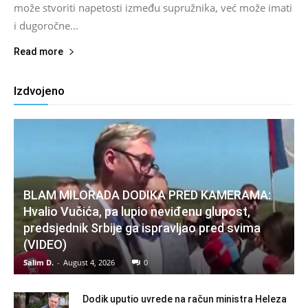
može stvoriti napetosti između supružnika, već može imati
i dugoročne...
Read more
Izdvojeno
BLAM MILORADA DODIKA PRED KAMERAMA:
Hvalio Vučića, pa lupio neviđenu glupost,
predsjednik Srbije ga ispravljao pred svima
(VIDEO)
Salim D.
-
August 4, 2026
0
Dodik uputio uvrede na račun ministra Heleza