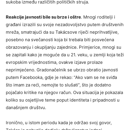
sukoba između različitih političkih struja.
Reakcije javnosti bile su brze i oštre
. Mnogi roditelji i
građani izrazili su svoje nezadovoljstvo putem društvenih
mreža, smatrajući da su Takácsove riječi neprihvatljive,
posebno na svečanosti koja bi trebala biti posvećena
obrazovanju i okupljanju zajednice. Primjerice, mnogi su
se zapitali kako je moguće da u 21. veku, u zemlji koja teži
evropskim vrijednostima, ovakve izjave prolaze
neprimjećeno. Gradonačelnik se ubrzo obratio javnosti
putem Facebooka, gdje je rekao: “Ako vam se ne sviđa
što imam za reći, nemojte to slušati”, što je dodatno
pojačalo kritike na njegov račun. Ova situacija je pokazala
koliko su osjetljive teme poput identiteta i pripadnosti u
današnjem društvu.
Ironično, u istom periodu kada je održao svoj govor,