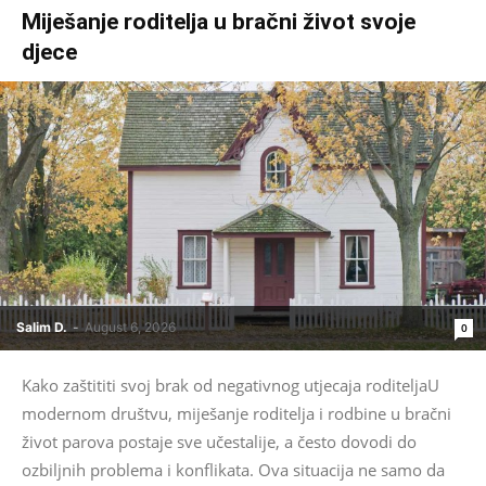
Miješanje roditelja u bračni život svoje
djece
Salim D.
-
August 6, 2026
0
Kako zaštititi svoj brak od negativnog utjecaja roditeljaU
modernom društvu, miješanje roditelja i rodbine u bračni
život parova postaje sve učestalije, a često dovodi do
ozbiljnih problema i konflikata. Ova situacija ne samo da