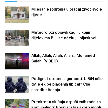
Miješanje roditelja u bračni život svoje
djece
Meteorolozi objavili kad i u kojim
dijelovima BiH se očekuju pljuskovi
Allah, Allah, Allah, Allah… Mohamed
Salah! (VIDEO)
Podignut stepen sigurnosti: U BiH ušle
dvije ekipe plaćenih ubica!? Čije
naredbe čekaju
Preokret u slučaju otpuštenih radnika
Komunalnog: Bošnjaci bi uskoro mogli