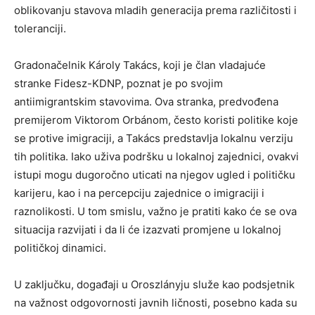
oblikovanju stavova mladih generacija prema različitosti i
toleranciji.
Gradonačelnik Károly Takács, koji je član vladajuće
stranke Fidesz-KDNP, poznat je po svojim
antiimigrantskim stavovima. Ova stranka, predvođena
premijerom Viktorom Orbánom, često koristi politike koje
se protive imigraciji, a Takács predstavlja lokalnu verziju
tih politika. Iako uživa podršku u lokalnoj zajednici, ovakvi
istupi mogu dugoročno uticati na njegov ugled i političku
karijeru, kao i na percepciju zajednice o imigraciji i
raznolikosti. U tom smislu, važno je pratiti kako će se ova
situacija razvijati i da li će izazvati promjene u lokalnoj
političkoj dinamici.
U zaključku, događaji u Oroszlányju služe kao podsjetnik
na važnost odgovornosti javnih ličnosti, posebno kada su