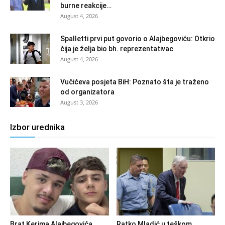
burne reakcije…
August 4, 2026
Spalletti prvi put govorio o Alajbegoviću: Otkrio
čija je želja bio bh. reprezentativac
August 4, 2026
Vučićeva posjeta BiH: Poznato šta je traženo
od organizatora
August 3, 2026
Izbor urednika
Brat Kerima Alajbegovića
Ratko Mladić u teškom