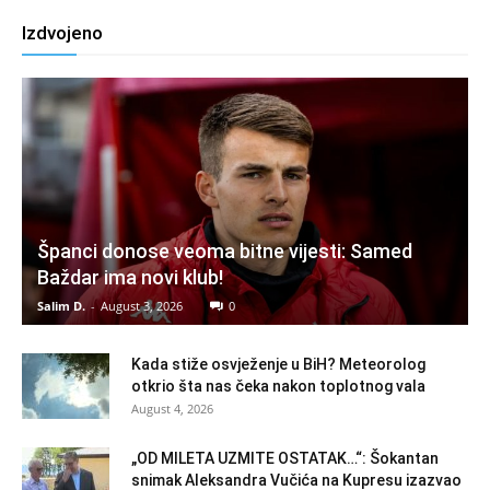
Izdvojeno
Španci donose veoma bitne vijesti: Samed
Baždar ima novi klub!
Salim D.
-
August 3, 2026
0
Kada stiže osvježenje u BiH? Meteorolog
otkrio šta nas čeka nakon toplotnog vala
August 4, 2026
„OD MILETA UZMITE OSTATAK…“: Šokantan
snimak Aleksandra Vučića na Kupresu izazvao