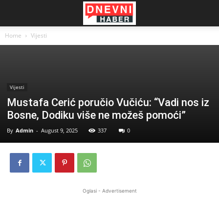
Home
Vijesti
Vijesti
Mustafa Cerić poručio Vučiću: “Vadi nos iz
Bosne, Dodiku više ne možeš pomoći”
By
Admin
-
August 9, 2025
337
0
Oglasi - Advertisement