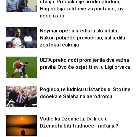
stanju: Pritisak nije urodio plodom,
Hag odbija zahtjeve za puštanje, živ
neće izaći
Neymar opet u središtu skandala:
Nakon pobjede provocirao, uslijedila
žestoka reakcija
UEFA preko noći promijenila dva važna
pravila: Ovo će osjetiti svi u Ligi prvaka
Pogledajte ludnicu u Istanbulu: Stotine
dočekale Salaha na aerodromu
Vodič ka Džennetu: Da li će u
Džennetu biti trudnoće i rađanja?