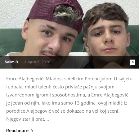
Salim D.
-
August 6, 2026
0
Emre Alajbegović: Mladost s Velikim Potencijalom U svijetu
fudbala, mladi talenti često privlače pažnju svojom
izvanrednom igrom i sposobnostima, a Emre Alajbegović
je jedan od njih. Iako ima samo 13 godina, ovaj mladić iz
porodice Alajbegović već se dokazao na velikoj sceni.
Njegov stariji brat,...
Read more