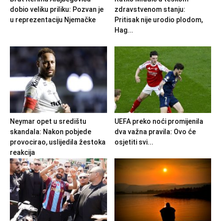
dobio veliku priliku: Pozvan je
zdravstvenom stanju:
u reprezentaciju Njemačke
Pritisak nije urodio plodom,
Hag...
Neymar opet u središtu
UEFA preko noći promijenila
skandala: Nakon pobjede
dva važna pravila: Ovo će
provocirao, uslijedila žestoka
osjetiti svi...
reakcija