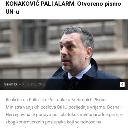
KONAKOVIĆ PALI ALARM: Otvoreno pismo
UN-u
Salim D.
-
August 8, 2026
0
Reakcija na Policijske Postupke u Srebrenici: Pismo
Ministra vanjskih poslova BiHU posljednje vrijeme, Bosna i
Hercegovina je ponovo postala fokus međunarodne pažnje
zbog kontroverznih postupaka koji se odnose na