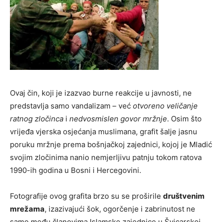
Ovaj čin, koji je izazvao burne reakcije u javnosti, ne
predstavlja samo vandalizam – već
otvoreno veličanje
ratnog zločinca
i
nedvosmislen govor mržnje
. Osim što
vrijeđa vjerska osjećanja muslimana, grafit šalje jasnu
poruku mržnje prema bošnjačkoj zajednici, kojoj je Mladić
svojim zločinima nanio nemjerljivu patnju tokom ratova
1990-ih godina u Bosni i Hercegovini.
Fotografije ovog grafita brzo su se proširile
društvenim
mrežama
, izazivajući šok, ogorčenje i zabrinutost ne
samo među članovima Islamske zajednice u Švicarskoj,