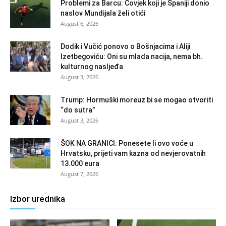
Problemi za Barcu: Čovjek koji je Španiji donio
naslov Mundijala želi otići
August 6, 2026
Dodik i Vučić ponovo o Bošnjacima i Aliji
Izetbegoviću: Oni su mlada nacija, nema bh.
kulturnog nasljeđa
August 3, 2026
Trump: Hormuški moreuz bi se mogao otvoriti
“do sutra”
August 3, 2026
ŠOK NA GRANICI: Ponesete li ovo voće u
Hrvatsku, prijeti vam kazna od nevjerovatnih
13.000 eura
August 7, 2026
Izbor urednika