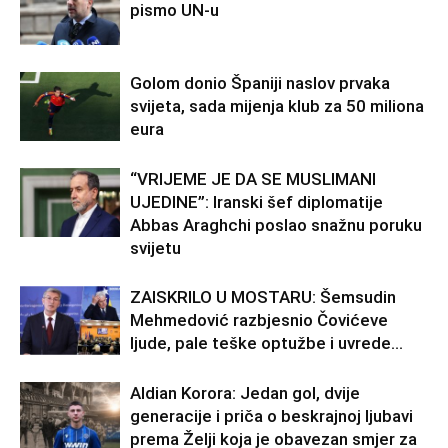
pismo UN-u
Golom donio Španiji naslov prvaka
svijeta, sada mijenja klub za 50 miliona
eura
“VRIJEME JE DA SE MUSLIMANI
UJEDINE”: Iranski šef diplomatije
Abbas Araghchi poslao snažnu poruku
svijetu
ZAISKRILO U MOSTARU: Šemsudin
Mehmedović razbjesnio Čovićeve
ljude, pale teške optužbe i uvrede…
Aldian Korora: Jedan gol, dvije
generacije i priča o beskrajnoj ljubavi
prema Želji koja je obavezan smjer za