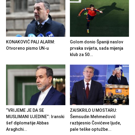
KONAKOVIĆ PALI ALARM:
Golom donio Španiji naslov
Otvoreno pismo UN-u
prvaka svijeta, sada mijenja
klub za 50...
“VRIJEME JE DA SE
ZAISKRILO U MOSTARU:
MUSLIMANI UJEDINE”: Iranski
Šemsudin Mehmedović
šef diplomatije Abbas
razbjesnio Čovićeve ljude,
Araghchi...
pale teške optužbe...