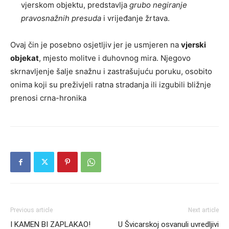
vjerskom objektu, predstavlja
grubo negiranje
pravosnažnih presuda
i vrijeđanje žrtava.
Ovaj čin je posebno osjetljiv jer je usmjeren na
vjerski
objekat
, mjesto molitve i duhovnog mira. Njegovo
skrnavljenje šalje snažnu i zastrašujuću poruku, osobito
onima koji su preživjeli ratna stradanja ili izgubili bližnje
prenosi crna-hronika
Previous article
Next article
I KAMEN BI ZAPLAKAO!
U Švicarskoj osvanuli uvredljivi