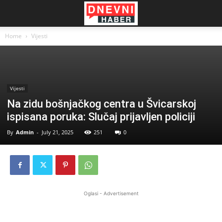
Home
Vijesti
Vijesti
Na zidu bošnjačkog centra u Švicarskoj
ispisana poruka: Slučaj prijavljen policiji
By
Admin
-
July 21, 2025
251
0
Oglasi - Advertisement