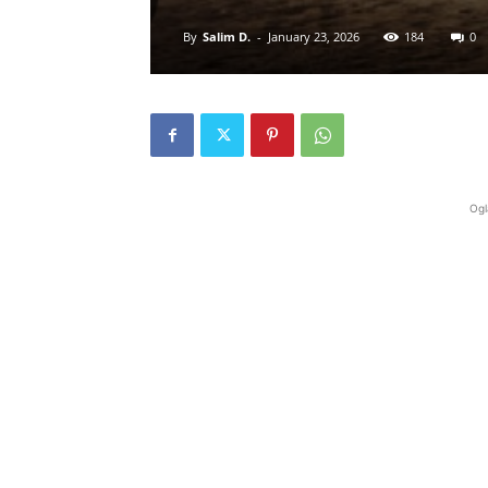
By
Salim D.
-
January 23, 2026
184
0
Ogl