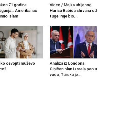
kon 71 godine
Video / Majka ubijenog
aganja… Amerikanac
Harisa Babića shrvana od
imio islam
tuge: Nije bio...
ko osvojiti muževo
Analiza iz Londona:
ce?
Ciničan plan Izraela pao u
vodu, Turska je...