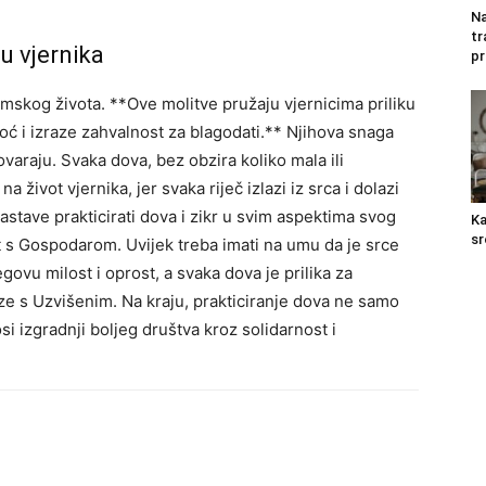
Na
tr
u vjernika
pr
lamskog života. **Ove molitve pružaju vjernicima priliku
ć i izraze zahvalnost za blagodati.** Njihova snaga
govaraju.
Svaka dova, bez obzira koliko mala ili
 život vjernika, jer svaka riječ izlazi iz srca i dolazi
astave prakticirati dova i zikr u svim aspektima svog
Ka
sr
ost s Gospodarom.
Uvijek treba imati na umu da je srce
govu milost i oprost, a svaka dova je prilika za
eze s Uzvišenim.
Na kraju, prakticiranje dova ne samo
si izgradnji boljeg društva kroz solidarnost i