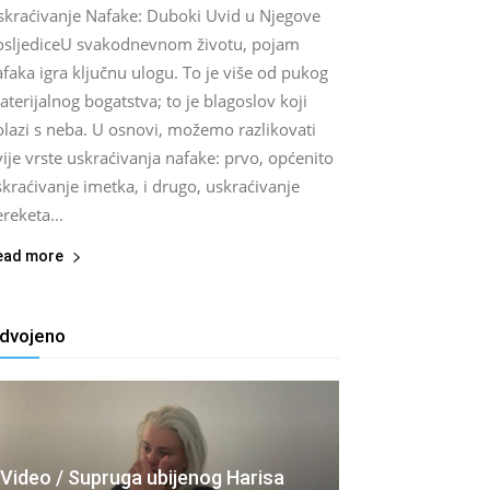
skraćivanje Nafake: Duboki Uvid u Njegove
osljediceU svakodnevnom životu, pojam
faka igra ključnu ulogu. To je više od pukog
terijalnog bogatstva; to je blagoslov koji
olazi s neba. U osnovi, možemo razlikovati
ije vrste uskraćivanja nafake: prvo, općenito
kraćivanje imetka, i drugo, uskraćivanje
reketa...
ead more
zdvojeno
Video / Supruga ubijenog Harisa