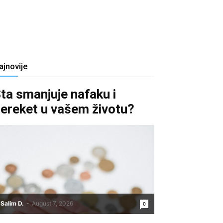
ajnovije
ta smanjuje nafaku i
ereket u vašem životu?
Salim D.
-
August 7, 2026
0