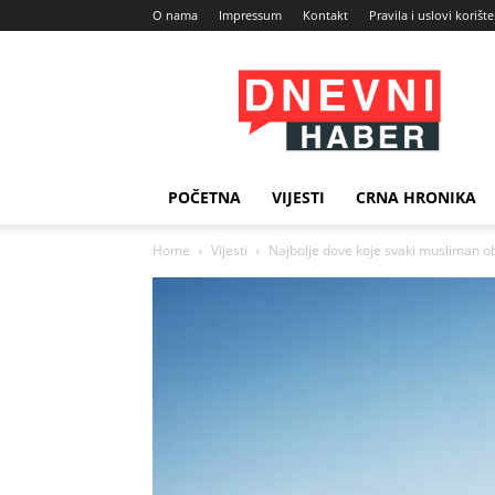
O nama
Impressum
Kontakt
Pravila i uslovi korišt
Dnevni
Haber
POČETNA
VIJESTI
CRNA HRONIKA
Home
Vijesti
Najbolje dove koje svaki musliman ob