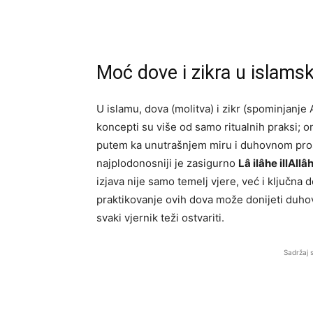
Moć dove i zikra u islamsko
U islamu, dova (molitva) i zikr (spominjanje
koncepti su više od samo ritualnih praksi; 
putem ka unutrašnjem miru i duhovnom prosvj
najplodonosniji je zasigurno
Lâ ilâhe illAllâ
izjava nije samo temelj vjere, već i ključna
praktikovanje ovih dova može donijeti duhovno
svaki vjernik teži ostvariti.
Sadržaj 