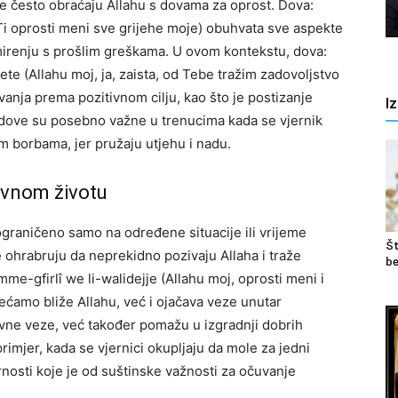
e često obraćaju Allahu s dovama za oprost. Dova:
 Ti oprosti meni sve grijehe moje) obuhvata sve aspekte
pomirenju s prošlim greškama. U ovom kontekstu, dova:
te (Allahu moj, ja, zaista, od Tebe tražim zadovoljstvo
anja prema pozitivnom cilju, kao što je postizanje
I
dove su posebno važne u trenucima kada se vjernik
m borbama, jer pružaju utjehu i nadu.
evnom životu
i ograničeno samo na određene situacije ili vrijeme
Št
 ohrabruju da neprekidno pozivaju Allaha i traže
be
me-gfirlî we li-walidejje (Allahu moj, oprosti meni i
ećamo bliže Allahu, već i ojačava veze unutar
vne veze, već također pomažu u izgradnji dobrih
rimjer, kada se vjernici okupljaju da mole za jedni
arnosti koje je od suštinske važnosti za očuvanje