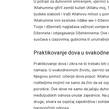
U potrazi za duhovnim smirenjem, vjernici s
‘Allahumma-gfirlî zembî kulleh (Allahu moj,
ljudske slabosti i traži Allahovu milost u 
‘Allahumme inni es’eluke ridâke we-l-Dženne
Tvoje i džennet) naglašava važnost usmjerav
Dženneta i izbjegavanje Džehennema. Ove 
suočava s izazovima, gubicima ili unutrašnji
Praktikovanje dova u svakodn
Praktikovanje dova i zikra ne bi trebalo bit
namaza. U svakodnevnom životu, vjernici se
Njegovu pomoć.
Učenje dova poput: ‘Allahum
roditeljima mojim) ne samo da čini da se osj
porodice. Ove dove ne samo da jačaju duho
međuljudskih odnosa unutar zajednice.
Na p
druge, stvara se osjećaj zajedništva i solid
harmoničnih odnosa.