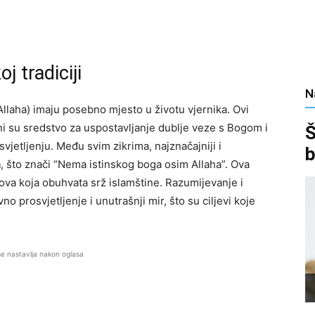
j tradiciji
N
 Allaha) imaju posebno mjesto u životu vjernika. Ovi
oni su sredstvo za uspostavljanje dublje veze s Bogom i
Š
etljenju. Među svim zikrima, najznačajniji i
b
h
, što znači “Nema istinskog boga osim Allaha”. Ova
 dova koja obuhvata srž islamštine. Razumijevanje i
 prosvjetljenje i unutrašnji mir, što su ciljevi koje
se nastavlja nakon oglasa