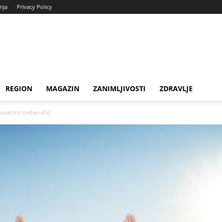
enja
Privacy Policy
REGION
MAGAZIN
ZANIMLJIVOSTI
ZDRAVLJE
avezno treba učiti