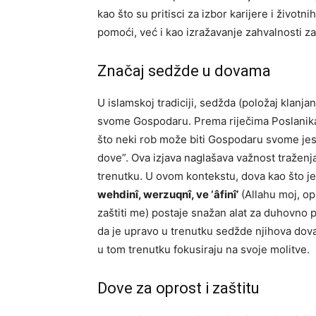
kao što su pritisci za izbor karijere i život
pomoći, već i kao izražavanje zahvalnosti za
Značaj sedžde u dovama
U islamskoj tradiciji, sedžda (položaj klanjan
svome Gospodaru. Prema riječima Poslan
što neki rob može biti Gospodaru svome jes
dove”. Ova izjava naglašava važnost traže
trenutku. U ovom kontekstu, dova kao što j
wehdinî, werzuqnî, ve ‘âfinî’
(Allahu moj, op
zaštiti me) postaje snažan alat za duhovno 
da je upravo u trenutku sedžde njihova dova
u tom trenutku fokusiraju na svoje molitve.
Dove za oprost i zaštitu