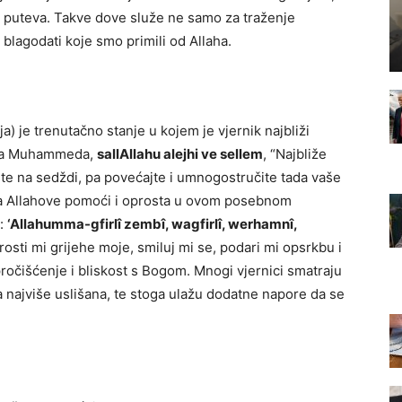
nih puteva. Takve dove služe ne samo za traženje
 blagodati koje smo primili od Allaha.
ja) je trenutačno stanje u kojem je vjernik najbliži
ika Muhammeda,
sallAllahu alejhi ve sellem
, “Najbliže
te na sedždi, pa povećajte i umnogostručite tada vaše
nja Allahove pomoći i oprosta u ovom posebnom
e:
‘Allahumma-gfirlî zembî, wagfirlî, werhamnî,
rosti mi grijehe moje, smiluj mi se, podari mi opsrkbu i
pročišćenje i bliskost s Bogom. Mnogi vjernici smatraju
 najviše uslišana, te stoga ulažu dodatne napore da se