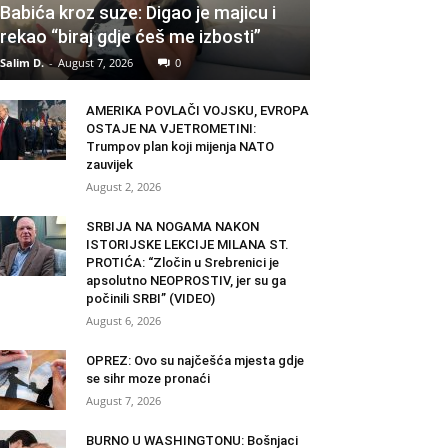
Babića kroz suze: Digao je majicu i
rekao “biraj gdje ćeš me izbosti”
Salim D.
-
August 7, 2026
0
AMERIKA POVLAČI VOJSKU, EVROPA
OSTAJE NA VJETROMETINI:
Trumpov plan koji mijenja NATO
zauvijek
August 2, 2026
SRBIJA NA NOGAMA NAKON
ISTORIJSKE LEKCIJE MILANA ST.
PROTIĆA: “Zločin u Srebrenici je
apsolutno NEOPROSTIV, jer su ga
počinili SRBI” (VIDEO)
August 6, 2026
OPREZ: Ovo su najčešća mjesta gdje
se sihr moze pronaći
August 7, 2026
BURNO U WASHINGTONU: Bošnjaci