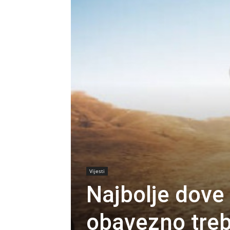
Vijesti
Najbolje dove
obavezno treb