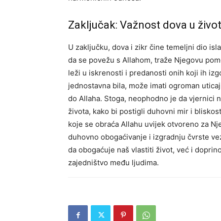
Zaključak: Važnost dova u život
U zaključku, dova i zikr čine temeljni dio is
da se povežu s Allahom, traže Njegovu pomo
leži u iskrenosti i predanosti onih koji ih iz
jednostavna bila, može imati ogroman uticaj na
do Allaha. Stoga, neophodno je da vjernici n
života, kako bi postigli duhovni mir i blisk
koje se obraća Allahu uvijek otvoreno za Nje
duhovno obogaćivanje i izgradnju čvrste v
da obogaćuje naš vlastiti život, već i doprino
zajedništvo među ljudima.