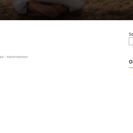
S
asi - Advertisement
O