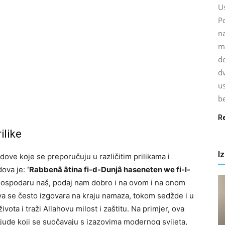
U
P
na
ma
d
dv
us
be
R
ilike
I
dove koje se preporučuju u različitim prilikama i
dova je:
‘Rabbenâ âtina fi-d-Dunjâ haseneten we fi-l-
ospodaru naš, podaj nam dobro i na ovom i na onom
dova se često izgovara na kraju namaza, tokom sedžde i u
vota i traži Allahovu milost i zaštitu. Na primjer, ova
jude koji se suočavaju s izazovima modernog svijeta,