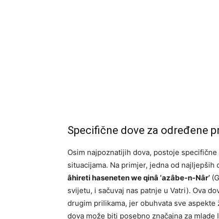
Specifične dove za određene pr
Osim najpoznatijih dova, postoje specifične 
situacijama. Na primjer, jedna od najljepših 
âhireti haseneten we qinâ ‘azâbe-n-Nâr’
(G
svijetu, i sačuvaj nas patnje u Vatri). Ova 
drugim prilikama, jer obuhvata sve aspekte ži
dova može biti posebno značajna za mlade l