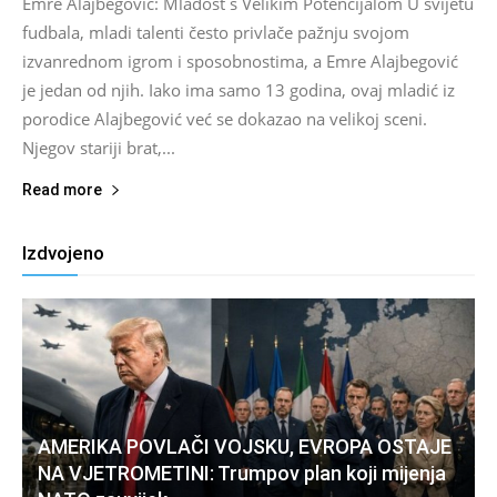
Emre Alajbegović: Mladost s Velikim Potencijalom U svijetu
fudbala, mladi talenti često privlače pažnju svojom
izvanrednom igrom i sposobnostima, a Emre Alajbegović
je jedan od njih. Iako ima samo 13 godina, ovaj mladić iz
porodice Alajbegović već se dokazao na velikoj sceni.
Njegov stariji brat,...
Read more
Izdvojeno
AMERIKA POVLAČI VOJSKU, EVROPA OSTAJE
NA VJETROMETINI: Trumpov plan koji mijenja