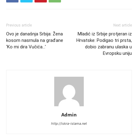
Previous article
Next article
Ovo je današnja Srbija: Žena
Mladić iz Srbije protjeran iz
kosom nasrnula na građane
Hrvatske: Podigao tri prsta,
‘Ko mi dira Vučića…’
dobio zabranu ulaska u
Evropsku uniju
Admin
http://iskra-islama.net