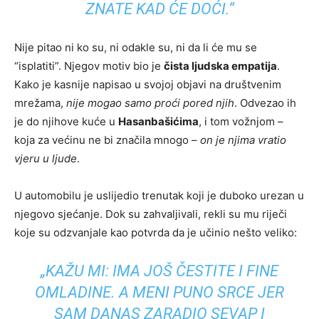
ZNATE KAD ĆE DOĆI.“
Nije pitao ni ko su, ni odakle su, ni da li će mu se
“isplatiti”. Njegov motiv bio je
čista ljudska empatija
.
Kako je kasnije napisao u svojoj objavi na društvenim
mrežama,
nije mogao samo proći pored njih
. Odvezao ih
je do njihove kuće u
Hasanbašićima
, i tom vožnjom –
koja za većinu ne bi značila mnogo –
on je njima vratio
vjeru u ljude
.
U automobilu je uslijedio trenutak koji je duboko urezan u
njegovo sjećanje. Dok su zahvaljivali, rekli su mu riječi
koje su odzvanjale kao potvrda da je učinio nešto veliko:
„KAŽU MI: IMA JOŠ ČESTITE I FINE
OMLADINE. A MENI PUNO SRCE JER
SAM DANAS ZARADIO SEVAP I