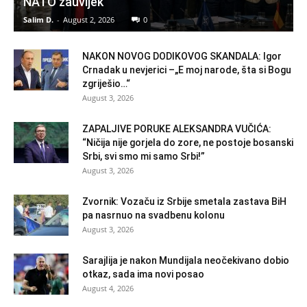
NATO zauvijek
Salim D.
-
August 2, 2026
0
NAKON NOVOG DODIKOVOG SKANDALA: Igor
Crnadak u nevjerici –„E moj narode, šta si Bogu
zgriješio…“
August 3, 2026
ZAPALJIVE PORUKE ALEKSANDRA VUČIĆA:
“Ničija nije gorjela do zore, ne postoje bosanski
Srbi, svi smo mi samo Srbi!”
August 3, 2026
Zvornik: Vozaču iz Srbije smetala zastava BiH
pa nasrnuo na svadbenu kolonu
August 3, 2026
Sarajlija je nakon Mundijala neočekivano dobio
otkaz, sada ima novi posao
August 4, 2026