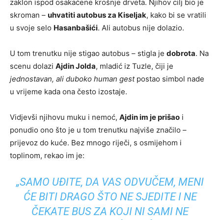
zaklon ispod osakaćene krošnje drveta. Njihov cilj bio je
skroman –
uhvatiti autobus za Kiseljak
, kako bi se vratili
u svoje selo
Hasanbašići
. Ali autobus nije dolazio.
U tom trenutku nije stigao autobus – stigla je
dobrota
. Na
scenu dolazi
Ajdin Jolda
, mladić iz Tuzle, čiji je
jednostavan, ali duboko human gest
postao simbol nade
u vrijeme kada ona često izostaje.
Vidjevši njihovu muku i nemoć,
Ajdin im je prišao
i
ponudio ono što je u tom trenutku najviše značilo –
prijevoz do kuće. Bez mnogo riječi, s osmijehom i
toplinom, rekao im je:
„SAMO UĐITE, DA VAS ODVUČEM, MENI
ĆE BITI DRAGO ŠTO NE SJEDITE I NE
ČEKATE BUS ZA KOJI NI SAMI NE