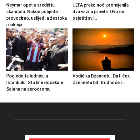
Neymar opet u središtu
UEFA preko noći promijenila
skandala: Nakon pobjede
dva važna pravila: Ovo će
provocirao, uslijedila žestoka
osjetiti svi...
reakcija
Pogledajte ludnicu u
Vodič ka Džennetu: Da li će u
Istanbulu: Stotine dočekale
Džennetu biti trudnoće i...
Salaha na aerodromu