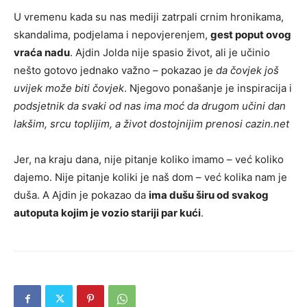
U vremenu kada su nas mediji zatrpali crnim hronikama,
skandalima, podjelama i nepovjerenjem,
gest poput ovog
vraća nadu
. Ajdin Jolda nije spasio život, ali je učinio
nešto gotovo jednako važno – pokazao je
da čovjek još
uvijek može biti čovjek
. Njegovo ponašanje je inspiracija i
podsjetnik da svaki od nas ima moć da drugom učini dan
lakšim, srcu toplijim, a život dostojnijim prenosi cazin.net
Jer, na kraju dana, nije pitanje koliko imamo – već koliko
dajemo. Nije pitanje koliki je naš dom – već kolika nam je
duša. A Ajdin je pokazao da
ima dušu širu od svakog
autoputa kojim je vozio stariji par kući
.