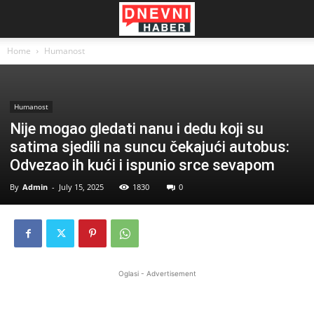
Home
Humanost
Humanost
Nije mogao gledati nanu i dedu koji su
satima sjedili na suncu čekajući autobus:
Odvezao ih kući i ispunio srce sevapom
By
Admin
-
July 15, 2025
1830
0
Oglasi - Advertisement