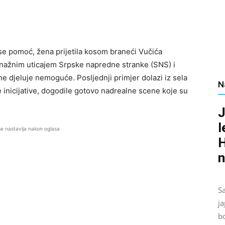
e pomoć, žena prijetila kosom braneći Vučića
 snažnim uticajem Srpske napredne stranke (SNS) i
ne djeluje nemoguće. Posljednji primjer dolazi iz sela
N
e inicijative, dogodile gotovo nadrealne scene koje su
J
l
se nastavlja nakon oglasa
H
n
S
ja
b