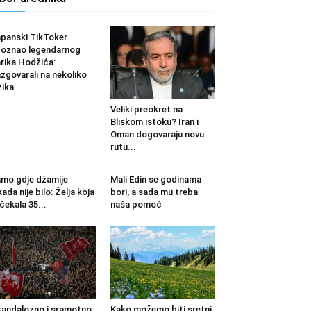
panski TikToker
oznao legendarnog
rika Hodžića:
zgovarali na nekoliko
zika
Veliki preokret na
Bliskom istoku? Iran i
Oman dogovaraju novu
rutu...
mo gdje džamije
Mali Edin se godinama
kada nije bilo: Želja koja
bori, a sada mu treba
 čekala 35...
naša pomoć
andalozno i sramotno:
Kako možemo biti sretni