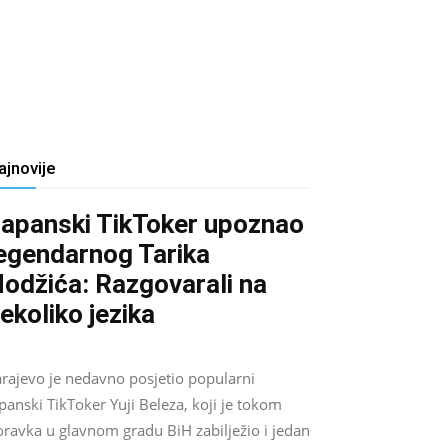
ajnovije
apanski TikToker upoznao
egendarnog Tarika
odžića: Razgovarali na
ekoliko jezika
Salim D.
-
August 9, 2026
0
arajevo je nedavno posjetio popularni
panski TikToker Yuji Beleza, koji je tokom
oravka u glavnom gradu BiH zabilježio i jedan