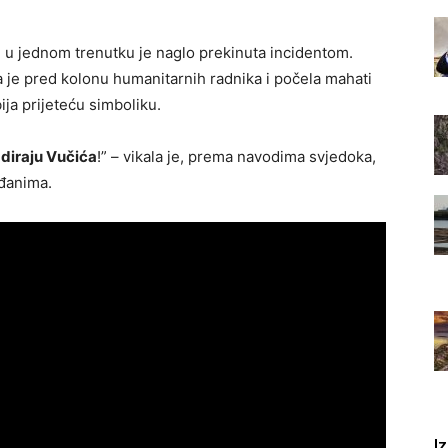
 u jednom trenutku je naglo prekinuta incidentom.
a je pred kolonu humanitarnih radnika i počela mahati
ja prijeteću simboliku.
 diraju Vučića
!” – vikala je, prema navodima svjedoka,
ađanima.
I