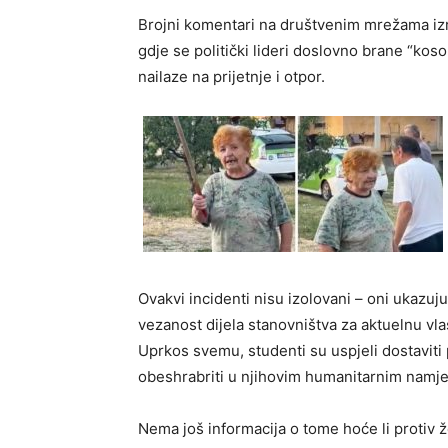
Brojni komentari na društvenim mrežama izra
gdje se politički lideri doslovno brane “kos
nailaze na prijetnje i otpor.
Ovakvi incidenti nisu izolovani – oni ukazuj
vezanost dijela stanovništva za aktuelnu vla
Uprkos svemu, studenti su uspjeli dostaviti 
obeshrabriti u njihovim humanitarnim namj
Nema još informacija o tome hoće li protiv 