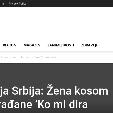
enja
Privacy Policy
REGION
MAGAZIN
ZANIMLJIVOSTI
ZDRAVLJE
a kosom nasrnula na građane ‘Ko mi dira...
ja Srbija: Žena kosom
rađane ‘Ko mi dira