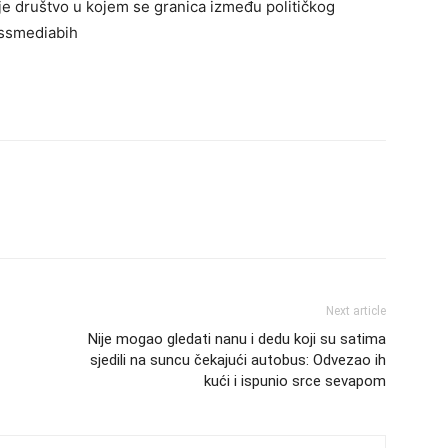
staje društvo u kojem se granica između političkog
essmediabih
Next article
Nije mogao gledati nanu i dedu koji su satima
sjedili na suncu čekajući autobus: Odvezao ih
kući i ispunio srce sevapom