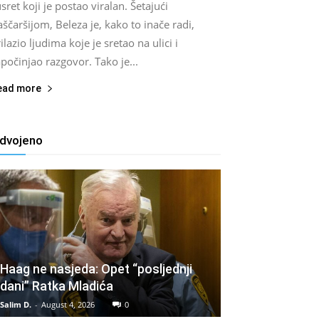
sret koji je postao viralan. Šetajući
ščaršijom, Beleza je, kako to inače radi,
ilazio ljudima koje je sretao na ulici i
počinjao razgovor. Tako je...
ead more
zdvojeno
Haag ne nasjeda: Opet “posljednji
dani” Ratka Mladića
Salim D.
-
August 4, 2026
0