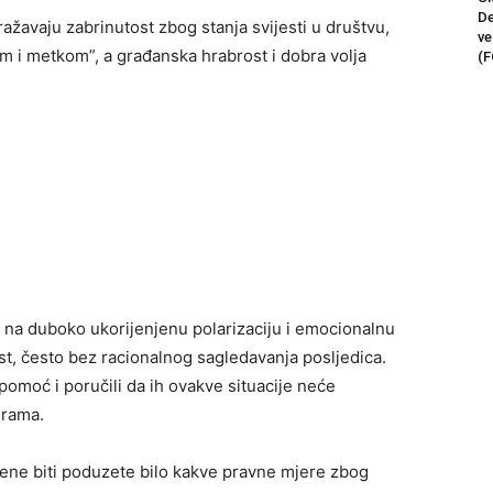
De
žavaju zabrinutost zbog stanja svijesti u društvu,
ve
om i metkom”, a građanska hrabrost i dobra volja
(F
u na duboko ukorijenjenu polarizaciju i emocionalnu
st, često bez racionalnog sagledavanja posljedica.
pomoć i poručili da ih ovakve situacije neće
erama.
žene biti poduzete bilo kakve pravne mjere zbog