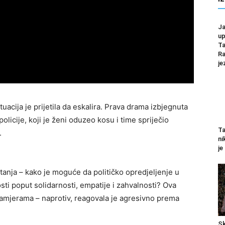
Ja
up
Ta
Ra
je
tuacija je prijetila da eskalira. Prava drama izbjegnuta
policije, koji je ženi oduzeo kosu i time spriječio
Ta
.
ni
je
itanja – kako je moguće da političko opredjeljenje u
ti poput solidarnosti, empatije i zahvalnosti? Ova
 namjerama – naprotiv, reagovala je agresivno prema
Sk