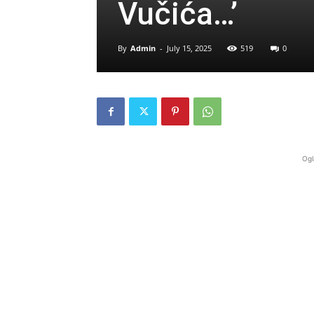
Vučića…’
By
Admin
-
July 15, 2025
519
0
Ogl