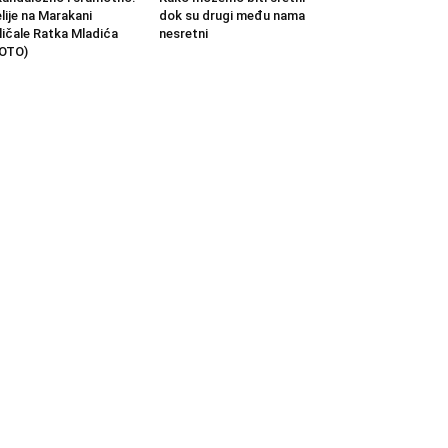
lije na Marakani
dok su drugi među nama
ličale Ratka Mladića
nesretni
OTO)