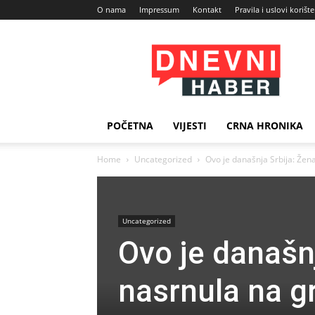
O nama
Impressum
Kontakt
Pravila i uslovi korišt
Dnevni
Haber
POČETNA
VIJESTI
CRNA HRONIKA
Home
Uncategorized
Ovo je današnja Srbija: Žen
Uncategorized
Ovo je današn
nasrnula na g