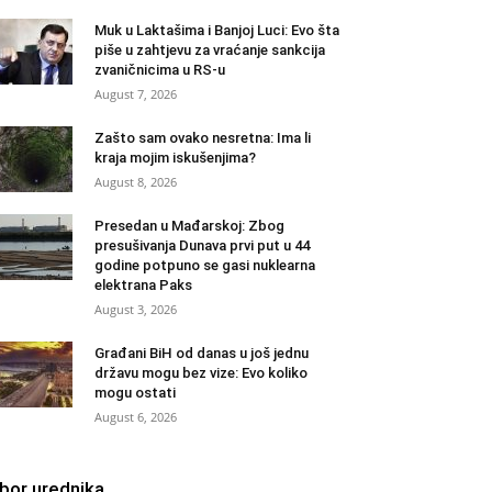
Muk u Laktašima i Banjoj Luci: Evo šta
piše u zahtjevu za vraćanje sankcija
zvaničnicima u RS-u
August 7, 2026
Zašto sam ovako nesretna: Ima li
kraja mojim iskušenjima?
August 8, 2026
Presedan u Mađarskoj: Zbog
presušivanja Dunava prvi put u 44
godine potpuno se gasi nuklearna
elektrana Paks
August 3, 2026
Građani BiH od danas u još jednu
državu mogu bez vize: Evo koliko
mogu ostati
August 6, 2026
zbor urednika