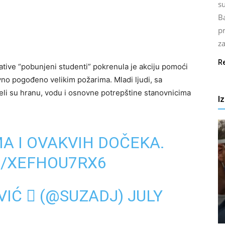
su
Ba
pr
za
R
ative “pobunjeni studenti” pokrenula je akciju pomoći
no pogođeno velikim požarima. Mladi ljudi, sa
jeli su hranu, vodu i osnovne potrepštine stanovnicima
I
MA I OVAKVIH DOČEKA.
M/XEFHOU7RX6
IĆ  (@SUZADJ)
JULY