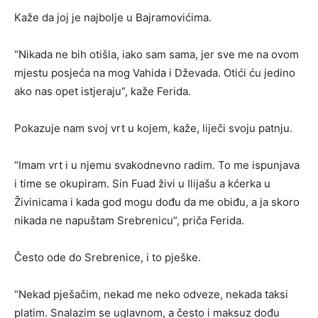
Kaže da joj je najbolje u Bajramovićima.
“Nikada ne bih otišla, iako sam sama, jer sve me na ovom
mjestu posjeća na mog Vahida i Dževada. Otići ću jedino
ako nas opet istjeraju”, kaže Ferida.
Pokazuje nam svoj vrt u kojem, kaže, liječi svoju patnju.
“Imam vrt i u njemu svakodnevno radim. To me ispunjava
i time se okupiram. Sin Fuad živi u Ilijašu a kćerka u
Živinicama i kada god mogu dođu da me obiđu, a ja skoro
nikada ne napuštam Srebrenicu”, priča Ferida.
Često ode do Srebrenice, i to pješke.
“Nekad pješačim, nekad me neko odveze, nekada taksi
platim. Snalazim se uglavnom, a često i maksuz dođu