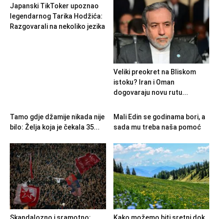
Japanski TikToker upoznao
legendarnog Tarika Hodžića:
Razgovarali na nekoliko jezika
Veliki preokret na Bliskom
istoku? Iran i Oman
dogovaraju novu rutu...
Tamo gdje džamije nikada nije
Mali Edin se godinama bori, a
bilo: Želja koja je čekala 35...
sada mu treba naša pomoć
Skandalozno i sramotno:
Kako možemo biti sretni dok