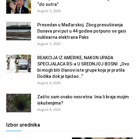
“do sutra”
August 3, 2026
Presedan u Mađarskoj: Zbog presušivanja
Dunava prvi put u 44 godine potpuno se gasi
nuklearna elektrana Paks
August 3, 2026
REAKCIJA IZ AMERIKE, NAKON UPADA
SPECIJALACA RS-a U SREDNJOJ BOSNI: „Ovo
bi mogli biti članovi iste grupe koja je pratila
Dodika dok je bježao…“
August 4, 2026
Zašto sam ovako nesretna: Ima li kraja mojim
iskušenjima?
August 8, 2026
Izbor urednika