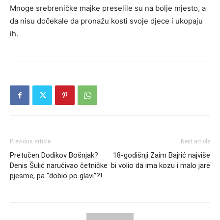
Mnoge srebreničke majke preselile su na bolje mjesto, a
da nisu dočekale da pronažu kosti svoje djece i ukopaju
ih.
Previous article
Next article
Pretučen Dodikov Bošnjak?
18-godišnji Zaim Bajrić najviše
Denis Šulić naručivao četničke
bi volio da ima kozu i malo jare
pjesme, pa “dobio po glavi”?!