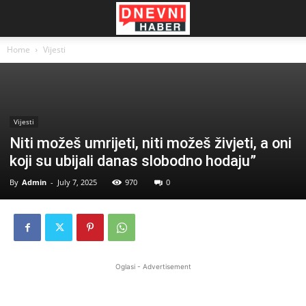
Home
Vijesti
Vijesti
Niti možeš umrijeti, niti možeš živjeti, a oni
koji su ubijali danas slobodno hodaju”
By
Admin
-
July 7, 2025
970
0
Oglasi - Advertisement