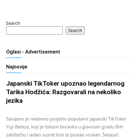
Search
Search
Oglasi - Advertisement
Najnovije
Japanski TikToker upoznao legendarnog
Tarika Hodžića: Razgovarali na nekoliko
jezika
Salim D.
-
August 9, 2026
0
Sarajevo je nedavno posjetio popularni japanski TikToker
Yuji Beleza, koji je tokom boravka u glavnom gradu BiH
zabilježio i jedan susret koji je postao viralan. Šetajući