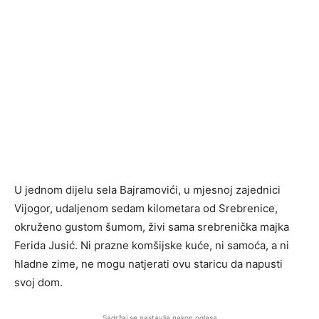
U jednom dijelu sela Bajramovići, u mjesnoj zajednici
Vijogor, udaljenom sedam kilometara od Srebrenice,
okruženo gustom šumom, živi sama srebrenička majka
Ferida Jusić. Ni prazne komšijske kuće, ni samoća, a ni
hladne zime, ne mogu natjerati ovu staricu da napusti
svoj dom.
Sadržaj se nastavlja nakon oglasa