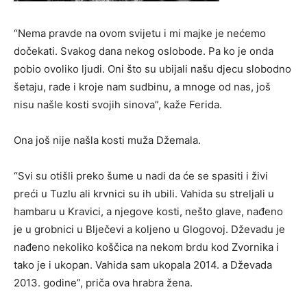
“Nema pravde na ovom svijetu i mi majke je nećemo
dočekati. Svakog dana nekog oslobode. Pa ko je onda
pobio ovoliko ljudi. Oni što su ubijali našu djecu slobodno
šetaju, rade i kroje nam sudbinu, a mnoge od nas, još
nisu našle kosti svojih sinova”, kaže Ferida.
Ona još nije našla kosti muža Džemala.
“Svi su otišli preko šume u nadi da će se spasiti i živi
preći u Tuzlu ali krvnici su ih ubili. Vahida su streljali u
hambaru u Kravici, a njegove kosti, nešto glave, nađeno
je u grobnici u Blječevi a koljeno u Glogovoj. Dževadu je
nađeno nekoliko koščica na nekom brdu kod Zvornika i
tako je i ukopan. Vahida sam ukopala 2014. a Dževada
2013. godine”, priča ova hrabra žena.