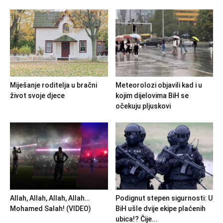
Miješanje roditelja u bračni
Meteorolozi objavili kad i u
život svoje djece
kojim dijelovima BiH se
očekuju pljuskovi
Allah, Allah, Allah, Allah…
Podignut stepen sigurnosti: U
Mohamed Salah! (VIDEO)
BiH ušle dvije ekipe plaćenih
ubica!? Čije...