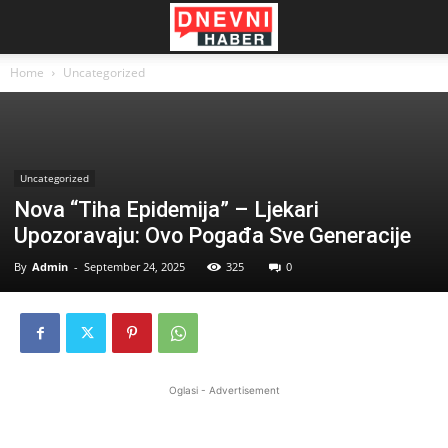
Home
Uncategorized
Uncategorized
Nova “Tiha Epidemija” – Ljekari
Upozoravaju: Ovo Pogađa Sve Generacije
By
Admin
-
September 24, 2025
325
0
Oglasi - Advertisement