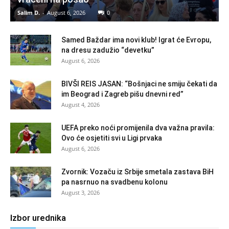
Salim D.
-
August 6, 2026
0
Samed Baždar ima novi klub! Igrat će Evropu,
na dresu zadužio “devetku”
August 6, 2026
BIVŠI REIS JASAN: “Bošnjaci ne smiju čekati da
im Beograd i Zagreb pišu dnevni red”
August 4, 2026
UEFA preko noći promijenila dva važna pravila:
Ovo će osjetiti svi u Ligi prvaka
August 6, 2026
Zvornik: Vozaču iz Srbije smetala zastava BiH
pa nasrnuo na svadbenu kolonu
August 3, 2026
Izbor urednika