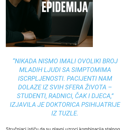
“NIKADA NISMO IMALI OVOLIKI BROJ
MLADIH LJUDI SA SIMPTOMIMA
ISCRPLJENOSTI. PACIJENTI NAM
DOLAZE IZ SVIH SFERA ŽIVOTA –
STUDENTI, RADNICI, ČAK I DJECA,”
IZJAVILA JE DOKTORICA PSIHIJATRIJE
IZ TUZLE.
Stručnjaci ističu da su glavni uzroci kombinacija stalnog