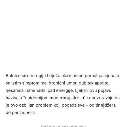
Bolnice širom regije bilježe alarmantan porast pacijenata
sa istim simptomima: hronični umor, gubitak apetita,
nesanica i iznenadni pad energije. Ljekari ovu pojavu
nazivaju “epidemijom modernog stresa” i upozoravaju da
je ovo ozbiljan problem koji pogađa sve – od tinejdžera
do penzionera.
Sadržaj se nastavlja nakon oglasa