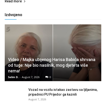
Read more
Izdvojeno
Video / Majka ubijenog Harisa Babića shrvana
od tuge: Nije bio nasilnik, mog djeteta više
nema!
Salim D.
-
August 7, 2026
0
Vozač na vozilu istakao zastavu sa ljiljanima,
pripadnici PU Prijedor ga kaznili
August 7, 2026