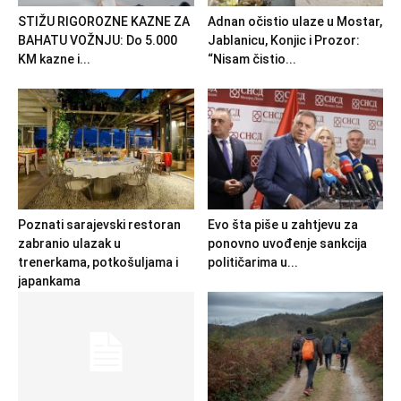
STIŽU RIGOROZNE KAZNE ZA
Adnan očistio ulaze u Mostar,
BAHATU VOŽNJU: Do 5.000
Jablanicu, Konjic i Prozor:
KM kazne i...
“Nisam čistio...
Poznati sarajevski restoran
Evo šta piše u zahtjevu za
zabranio ulazak u
ponovno uvođenje sankcija
trenerkama, potkošuljama i
političarima u...
japankama