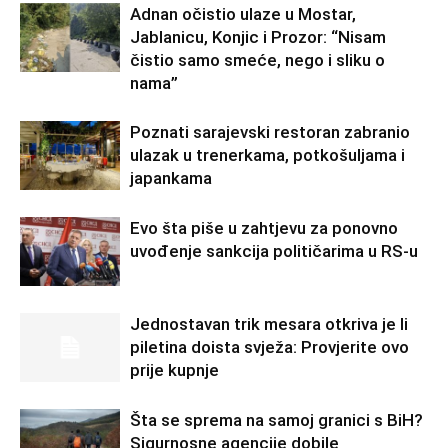
Adnan očistio ulaze u Mostar,
Jablanicu, Konjic i Prozor: “Nisam
čistio samo smeće, nego i sliku o
nama”
Poznati sarajevski restoran zabranio
ulazak u trenerkama, potkošuljama i
japankama
Evo šta piše u zahtjevu za ponovno
uvođenje sankcija političarima u RS-u
Jednostavan trik mesara otkriva je li
piletina doista svježa: Provjerite ovo
prije kupnje
Šta se sprema na samoj granici s BiH?
Sigurnosne agencije dobile