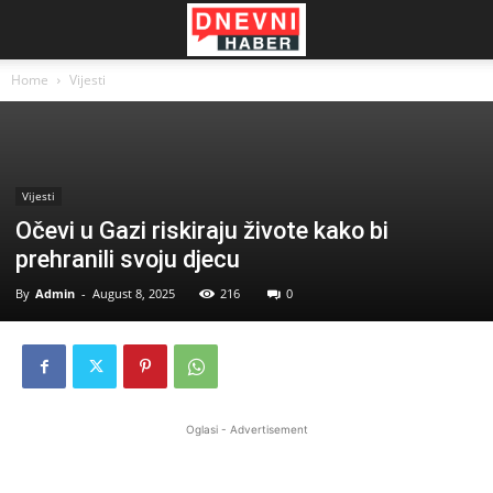
Home
Vijesti
Vijesti
Očevi u Gazi riskiraju živote kako bi
prehranili svoju djecu
By
Admin
-
August 8, 2025
216
0
Oglasi - Advertisement