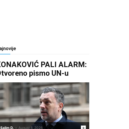
ajnovije
KONAKOVIĆ PALI ALARM:
tvoreno pismo UN-u
Salim D.
-
August 8, 2026
0