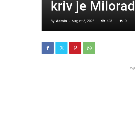
kriv je Milora
By
Admin
-
August 8, 2025
428
0
Ogl