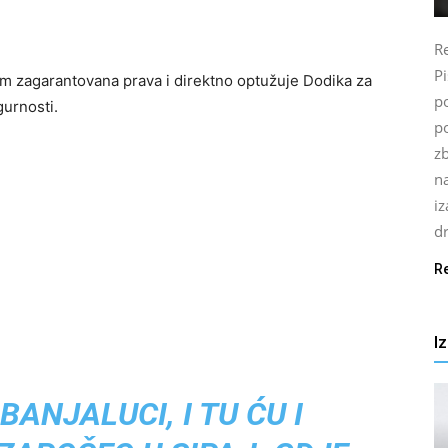
Re
P
m zagarantovana prava i direktno optužuje Dodika za
po
gurnosti.
p
z
n
i
d
R
I
BANJALUCI, I TU ĆU I