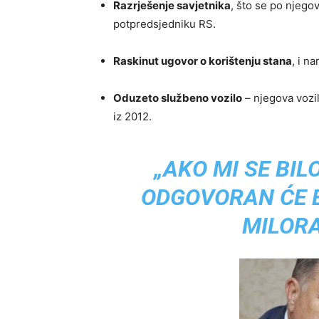
Razrješenje savjetnika
, što se po njego
potpredsjedniku RS.
Raskinut ugovor o korištenju stana
, i n
Oduzeto službeno vozilo
– njegova vozi
iz 2012.
„AKO MI SE BIL
ODGOVORAN ĆE B
MILORA