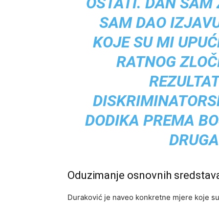
OSTATI. DAN SAM 
SAM DAO IZJAV
KOJE SU MI UPU
RATNOG ZLOČI
REZULTAT
DISKRIMINATORS
DODIKA PREMA BO
DRUGAČ
Oduzimanje osnovnih sredstava
Duraković je naveo konkretne mjere koje su