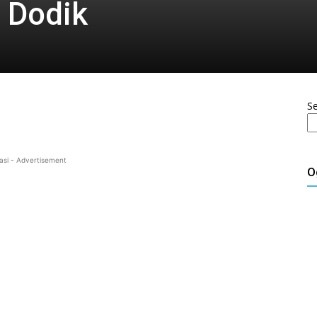
d Dodik
S
asi - Advertisement
O