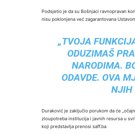
Podsjetio je da su Bošnjaci ravnopravan kons
nisu poklonjena već zagarantovana Ustavo
„TVOJA FUNKCIJA
ODUZIMAŠ PRA
NARODIMA. B
ODAVDE. OVA MJE
NJIH 
Duraković je zaključio porukom da će „očajna 
zloupotreba institucija i javnih resursa u sv
koji predstavlja prenosi saff.ba