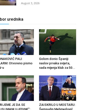
August 3, 2026
zbor urednika
ONAKOVIĆ PALI
Golom donio Španiji
ARM: Otvoreno pismo
naslov prvaka svijeta,
N-u
sada mijenja klub za 50...
RIJEME JE DA SE
ZAISKRILO U MOSTARU:
USLIMANI UJEDINE”:
Šemsudin Mehmedović