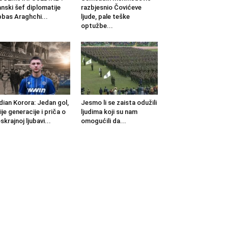
anski šef diplomatije
razbjesnio Čovićeve
bas Araghchi...
ljude, pale teške
optužbe...
dian Korora: Jedan gol,
Jesmo li se zaista odužili
ije generacije i priča o
ljudima koji su nam
skrajnoj ljubavi...
omogućili da...