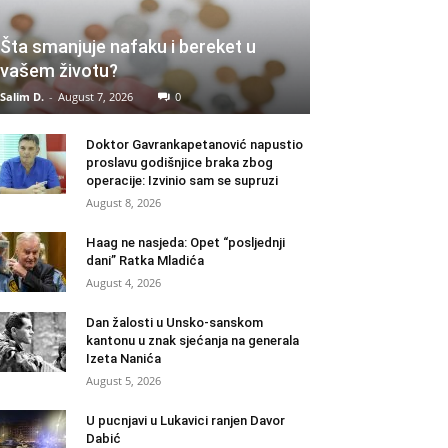
Šta smanjuje nafaku i bereket u
vašem životu?
Salim D.
-
August 7, 2026
0
Doktor Gavrankapetanović napustio
proslavu godišnjice braka zbog
operacije: Izvinio sam se supruzi
August 8, 2026
Haag ne nasjeda: Opet “posljednji
dani” Ratka Mladića
August 4, 2026
Dan žalosti u Unsko-sanskom
kantonu u znak sjećanja na generala
Izeta Nanića
August 5, 2026
U pucnjavi u Lukavici ranjen Davor
Dabić