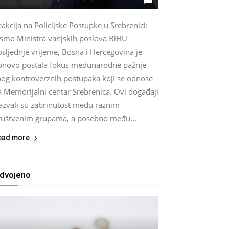
akcija na Policijske Postupke u Srebrenici:
ismo Ministra vanjskih poslova BiHU
sljednje vrijeme, Bosna i Hercegovina je
onovo postala fokus međunarodne pažnje
bog kontroverznih postupaka koji se odnose
a Memorijalni centar Srebrenica. Ovi događaji
zazvali su zabrinutost među raznim
ruštvenim grupama, a posebno među...
ead more
zdvojeno