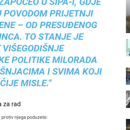
ZAPOČEO U SIPA-I, GDJE
U POVODOM PRIJETNJI
ĆENE – OD PRESUĐENOG
NCA. TO STANJE JE
 VIŠEGODIŠNJE
KE POLITIKE MILORADA
ŠNJACIMA I SVIMA KOJI
IJE MISLE.“
 za rad
 protiv njega poduzete: