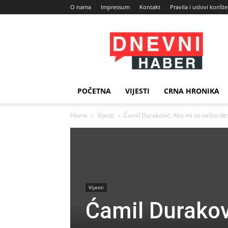
O nama
Impressum
Kontakt
Pravila i uslovi korišt
Dnevni
Haber
POČETNA
VIJESTI
CRNA HRONIKA
Home
Vijesti
Ćamil Duraković: Ako mi se nešto des
Vijesti
Ćamil Durakov