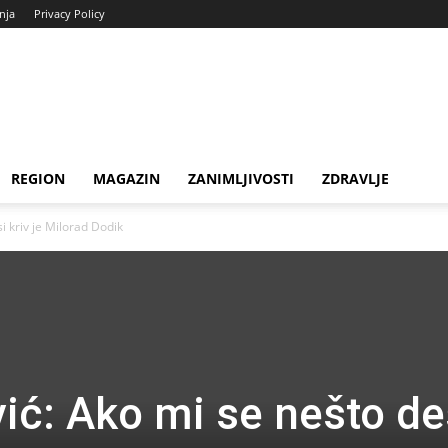
enja
Privacy Policy
REGION
MAGAZIN
ZANIMLJIVOSTI
ZDRAVLJE
i kriv je Milorad Dodik
ić: Ako mi se nešto de