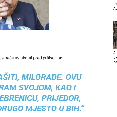
Ir
Ab
Al
a neće ustuknuti pred pritiscima:
dv
be
ŠITI, MILORADE. OVU
RAM SVOJOM, KAO I
EBRENICU, PRIJEDOR,
DRUGO MJESTO U BIH.“