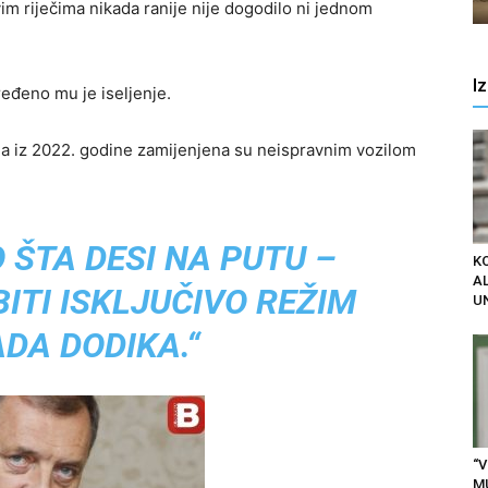
vim riječima nikada ranije nije dogodilo ni jednom
I
aređeno mu je iseljenje.
la iz 2022. godine zamijenjena su neispravnim vozilom
O ŠTA DESI NA PUTU –
K
AL
ITI ISKLJUČIVO REŽIM
U
DA DODIKA.“
“V
M