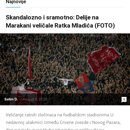
Najnovije
Skandalozno i sramotno: Delije na
Marakani veličale Ratka Mladića (FOTO)
Salim D.
-
August 9, 2026
0
Veličanje ratnih zločinaca na fudbalskim stadionima U
nedavnoj utakmici između Crvene zvezde i Novog Pazara,
deo navijača ovog kluba iskoristio je priliku da na