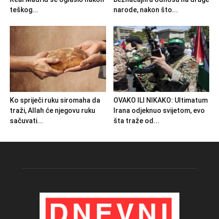
teškog...
narode, nakon što...
Ko spriječi ruku siromaha da
OVAKO ILI NIKAKO: Ultimatum
traži, Allah će njegovu ruku
Irana odjeknuo svijetom, evo
sačuvati...
šta traže od...