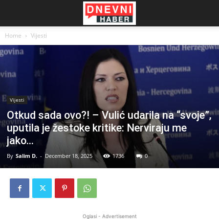
Home
Vijesti
Vijesti
Otkud sada ovo?! – Vulić udarila na “svoje”,
uputila je žestoke kritike: Nerviraju me
jako…
By
Salim D.
-
December 18, 2025
1736
0
Oglasi - Advertisement