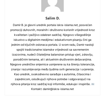
Salim D.
Damir B. je glavni urednik portala iskra-islama.net, posvećen
promociji duhovnih, moralnih i društveno korisnih vrijednosti kroz
kvalitetan i pažljivo odabran sadržaj. Njegovo višegodišnje
iskustvo u digitalnim medijima i edukativnom pisanju čini ga
jednim od ključnih oslonaca portala. U svom radu, Damir nastoji
spojiti tradicionalne islamske vrijednosti sa savremenim
izazovima, nudeći čitateljima balansiran pristup vjeri, zdravlju,
porodičnim temama, ali i aktuelnim društvenim dešavanjima.
Njegove uredničke smjernice usmjerene su ka širenju tolerancije,
znanja i razumijevanja među ljudima svih generacija i uvjerenja.
Kao urednik, svakodnevno sarađuje s autorima, čitaocima i
zajednicom, osluškujući njihove potrebe i odgovarajući na
njihova pitanja kroz sadržaj koji informiše, edukuje i inspiriše.
Kontakt: damir@iskra-islama.net