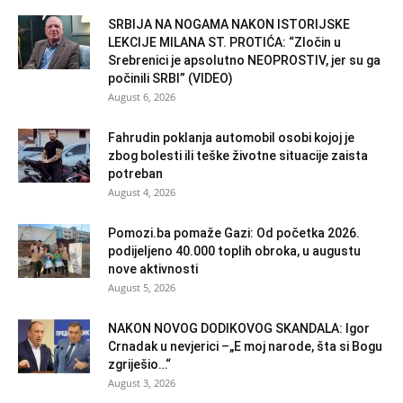
SRBIJA NA NOGAMA NAKON ISTORIJSKE
LEKCIJE MILANA ST. PROTIĆA: “Zločin u
Srebrenici je apsolutno NEOPROSTIV, jer su ga
počinili SRBI” (VIDEO)
August 6, 2026
Fahrudin poklanja automobil osobi kojoj je
zbog bolesti ili teške životne situacije zaista
potreban
August 4, 2026
Pomozi.ba pomaže Gazi: Od početka 2026.
podijeljeno 40.000 toplih obroka, u augustu
nove aktivnosti
August 5, 2026
NAKON NOVOG DODIKOVOG SKANDALA: Igor
Crnadak u nevjerici –„E moj narode, šta si Bogu
zgriješio…“
August 3, 2026