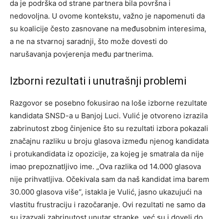
da je podrška od strane partnera bila površna i
nedovoljna. U ovome kontekstu, važno je napomenuti da
su koalicije često zasnovane na međusobnim interesima,
a ne na stvarnoj saradnji, što može dovesti do
narušavanja povjerenja među partnerima.
Izborni rezultati i unutrašnji problemi
Razgovor se posebno fokusirao na loše izborne rezultate
kandidata SNSD-a u Banjoj Luci. Vulić je otvoreno izrazila
zabrinutost zbog činjenice što su rezultati izbora pokazali
značajnu razliku u broju glasova između njenog kandidata
i protukandidata iz opozicije, za kojeg je smatrala da nije
imao prepoznatljivo ime. „Ova razlika od 14.000 glasova
nije prihvatljiva. Očekivala sam da naš kandidat ima barem
30.000 glasova više“, istakla je Vulić, jasno ukazujući na
vlastitu frustraciju i razočaranje. Ovi rezultati ne samo da
su izazvali zabrinutost unutar stranke, već su i doveli do