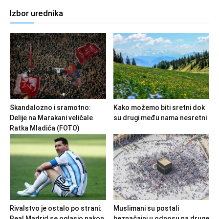
Izbor urednika
Skandalozno i sramotno:
Kako možemo biti sretni dok
Delije na Marakani veličale
su drugi među nama nesretni
Ratka Mladića (FOTO)
Rivalstvo je ostalo po strani:
Muslimani su postali
Real Madrid se oglasio nakon
beznačajni u odnosu na druge