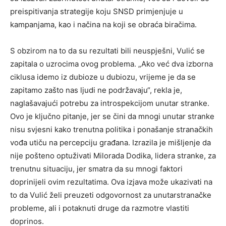
preispitivanja strategije koju SNSD primjenjuje u
kampanjama, kao i načina na koji se obraća biračima.
S obzirom na to da su rezultati bili neuspješni, Vulić se
zapitala o uzrocima ovog problema. „Ako već dva izborna
ciklusa idemo iz dubioze u dubiozu, vrijeme je da se
zapitamo zašto nas ljudi ne podržavaju“, rekla je,
naglašavajući potrebu za introspekcijom unutar stranke.
Ovo je ključno pitanje, jer se čini da mnogi unutar stranke
nisu svjesni kako trenutna politika i ponašanje stranačkih
vođa utiču na percepciju građana. Izrazila je mišljenje da
nije pošteno optuživati Milorada Dodika, lidera stranke, za
trenutnu situaciju, jer smatra da su mnogi faktori
doprinijeli ovim rezultatima. Ova izjava može ukazivati na
to da Vulić želi preuzeti odgovornost za unutarstranačke
probleme, ali i potaknuti druge da razmotre vlastiti
doprinos.