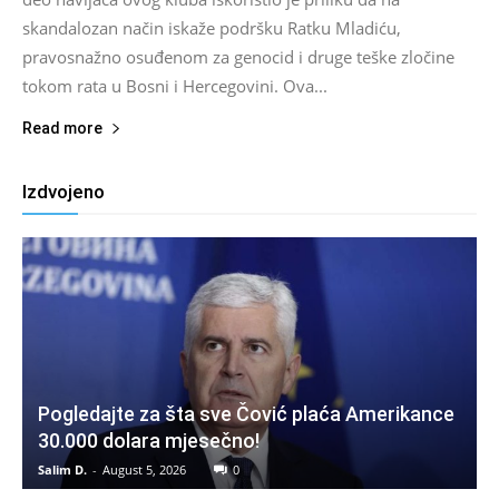
skandalozan način iskaže podršku Ratku Mladiću,
pravosnažno osuđenom za genocid i druge teške zločine
tokom rata u Bosni i Hercegovini. Ova...
Read more
Izdvojeno
Pogledajte za šta sve Čović plaća Amerikance
30.000 dolara mjesečno!
Salim D.
-
August 5, 2026
0