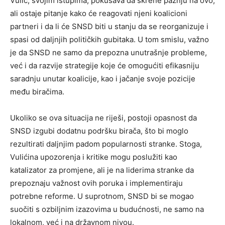
Vulić, svojim istupima, pokušava da skrene pažnju na ovo,
ali ostaje pitanje kako će reagovati njeni koalicioni
partneri i da li će SNSD biti u stanju da se reorganizuje i
spasi od daljnjih političkih gubitaka. U tom smislu, važno
je da SNSD ne samo da prepozna unutrašnje probleme,
već i da razvije strategije koje će omogućiti efikasniju
saradnju unutar koalicije, kao i jačanje svoje pozicije
među biračima.
Ukoliko se ova situacija ne riješi, postoji opasnost da
SNSD izgubi dodatnu podršku birača, što bi moglo
rezultirati daljnjim padom popularnosti stranke. Stoga,
Vulićina upozorenja i kritike mogu poslužiti kao
katalizator za promjene, ali je na liderima stranke da
prepoznaju važnost ovih poruka i implementiraju
potrebne reforme. U suprotnom, SNSD bi se mogao
suočiti s ozbiljnim izazovima u budućnosti, ne samo na
lokalnom, već i na državnom nivou.