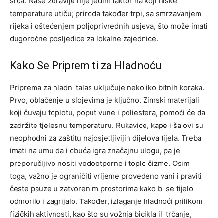
srca. Naše zdravlje nije jedini faktor na koji niske
temperature utiču; priroda također trpi, sa smrzavanjem
rijeka i oštećenjem poljoprivrednih usjeva, što može imati
dugoročne posljedice za lokalne zajednice.
Kako Se Pripremiti za Hladnoću
Priprema za hladni talas uključuje nekoliko bitnih koraka.
Prvo, oblačenje u slojevima je ključno. Zimski materijali
koji čuvaju toplotu, poput vune i poliestera, pomoći će da
zadržite tjelesnu temperaturu. Rukavice, kape i šalovi su
neophodni za zaštitu najosjetljivijih dijelova tijela. Treba
imati na umu da i obuća igra značajnu ulogu, pa je
preporučljivo nositi vodootporne i tople čizme. Osim
toga, važno je ograničiti vrijeme provedeno vani i praviti
česte pauze u zatvorenim prostorima kako bi se tijelo
odmorilo i zagrijalo. Također, izlaganje hladnoći prilikom
fizičkih aktivnosti, kao što su vožnja bicikla ili trčanje,