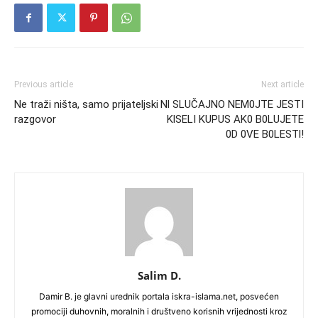
Previous article
Next article
Ne traži ništa, samo prijateljski
Nl SLUČAJNO NEM0JTE JESTI
razgovor
KlSELI KUPUS AK0 B0LUJETE
0D 0VE B0LESTl!
Salim D.
Damir B. je glavni urednik portala iskra-islama.net, posvećen
promociji duhovnih, moralnih i društveno korisnih vrijednosti kroz