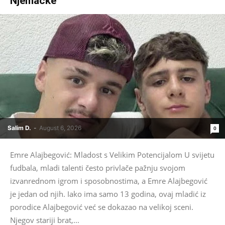
Njemačke
Salim D.
-
August 6, 2026
0
Emre Alajbegović: Mladost s Velikim Potencijalom U svijetu
fudbala, mladi talenti često privlače pažnju svojom
izvanrednom igrom i sposobnostima, a Emre Alajbegović
je jedan od njih. Iako ima samo 13 godina, ovaj mladić iz
porodice Alajbegović već se dokazao na velikoj sceni.
Njegov stariji brat,...