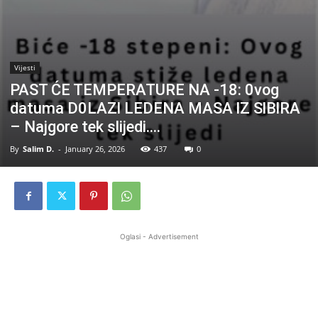
Vijesti
PAST ĆE TEMPERATURE NA -18: 0vog
datuma D0LAZl LEDENA MASA lZ SlBlRA
– Najgore tek slijedi….
By
Salim D.
-
January 26, 2026
437
0
Oglasi - Advertisement