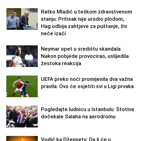
Ratko Mladić u teškom zdravstvenom
stanju: Pritisak nije urodio plodom,
Hag odbija zahtjeve za puštanje, živ
neće izaći
Neymar opet u središtu skandala:
Nakon pobjede provocirao, uslijedila
žestoka reakcija
UEFA preko noći promijenila dva važna
pravila: Ovo će osjetiti svi u Ligi prvaka
Pogledajte ludnicu u Istanbulu: Stotine
dočekale Salaha na aerodromu
Vodič ka Džennetu: Da li će u