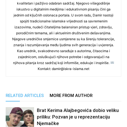
kvalitetan i pažljivo odabran sadržaj. Njegovo višegodišnje
iskustvo u digitalnim medijima i edukativnom pisanju čini ga
jednim od ključnih oslonaca portala. U svom radu, Damir nastoji
spojiti tradicionalne islamske vrijednosti sa savremenim
izazovima, nudeći čitateljima balansiran pristup vjeri, zdravlju,
porodičnim temama, ali i aktuelnim društvenim dešavanjima.
Njegove uredničke smjernice usmjerene su ka širenju tolerancije,
znanja i razumijevanja među ljudima svih generacija i uvjerenja.
Kao urednik, svakodnevno sarađuje s autorima, čitaocima i
zajednicom, osluškujući njihove potrebe i odgovarajući na
njihova pitanja kroz sadržaj koji informiše, edukuje i inspiriše.
Kontakt: damir@iskra-islama.net
RELATED ARTICLES
MORE FROM AUTHOR
Brat Kerima Alajbegovića dobio veliku
priliku: Pozvan je u reprezentaciju
Njemačke