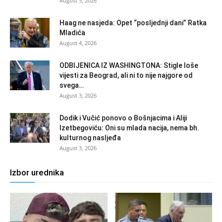
August 5, 2026
Haag ne nasjeda: Opet “posljednji dani” Ratka
Mladića
August 4, 2026
ODBIJENICA IZ WASHINGTONA: Stigle loše
vijesti za Beograd, ali ni to nije najgore od
svega…
August 3, 2026
Dodik i Vučić ponovo o Bošnjacima i Aliji
Izetbegoviću: Oni su mlada nacija, nema bh.
kulturnog nasljeđa
August 3, 2026
Izbor urednika