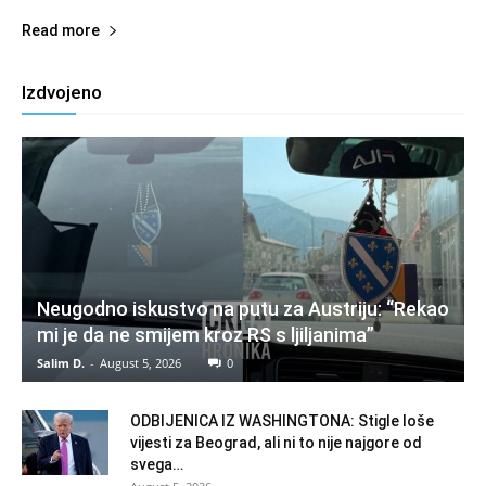
Read more
Izdvojeno
Neugodno iskustvo na putu za Austriju: “Rekao
mi je da ne smijem kroz RS s ljiljanima”
Salim D.
-
August 5, 2026
0
ODBIJENICA IZ WASHINGTONA: Stigle loše
vijesti za Beograd, ali ni to nije najgore od
svega…