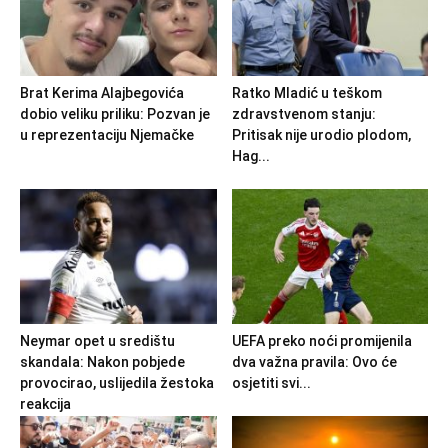
Brat Kerima Alajbegovića
Ratko Mladić u teškom
dobio veliku priliku: Pozvan je
zdravstvenom stanju:
u reprezentaciju Njemačke
Pritisak nije urodio plodom,
Hag...
Neymar opet u središtu
UEFA preko noći promijenila
skandala: Nakon pobjede
dva važna pravila: Ovo će
provocirao, uslijedila žestoka
osjetiti svi...
reakcija