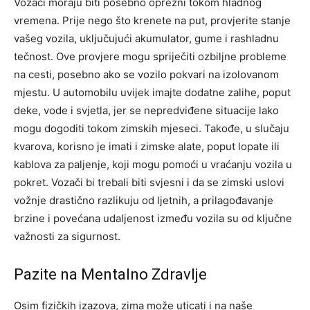
Vozači moraju biti posebno oprezni tokom hladnog
vremena. Prije nego što krenete na put, provjerite stanje
vašeg vozila, uključujući akumulator, gume i rashladnu
tečnost. Ove provjere mogu spriječiti ozbiljne probleme
na cesti, posebno ako se vozilo pokvari na izolovanom
mjestu.
U automobilu uvijek imajte dodatne zalihe, poput
deke, vode i svjetla, jer se nepredviđene situacije lako
mogu dogoditi tokom zimskih mjeseci. Takođe, u slučaju
kvarova, korisno je imati i zimske alate, poput lopate ili
kablova za paljenje, koji mogu pomoći u vraćanju vozila u
pokret.
Vozači bi trebali biti svjesni i da se zimski uslovi
vožnje drastično razlikuju od ljetnih, a prilagođavanje
brzine i povećana udaljenost između vozila su od ključne
važnosti za sigurnost.
Pazite na Mentalno Zdravlje
Osim fizičkih izazova, zima može uticati i na naše