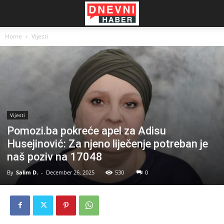
Home
Vijesti
Vijesti
Pomozi.ba pokreće apel za Adisu
Husejinović: Za njeno liječenje potreban je
naš poziv na 17048
By
Salim D.
-
December 26, 2025
530
0