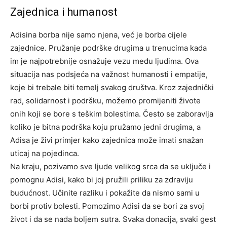
Zajednica i humanost
Adisina borba nije samo njena, već je borba cijele
zajednice. Pružanje podrške drugima u trenucima kada
im je najpotrebnije osnažuje vezu među ljudima. Ova
situacija nas podsjeća na važnost humanosti i empatije,
koje bi trebale biti temelj svakog društva.
Kroz zajednički
rad, solidarnost i podršku, možemo promijeniti živote
onih koji se bore s teškim bolestima. Često se zaboravlja
koliko je bitna podrška koju pružamo jedni drugima, a
Adisa je živi primjer kako zajednica može imati snažan
uticaj na pojedinca.
Na kraju, pozivamo sve ljude velikog srca da se uključe i
pomognu Adisi, kako bi joj pružili priliku za zdraviju
budućnost. Učinite razliku i pokažite da nismo sami u
borbi protiv bolesti. Pomozimo Adisi da se bori za svoj
život i da se nada boljem sutra. Svaka donacija, svaki gest