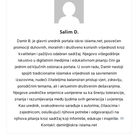
Salim D.
Damir B. je glavni urednik portala iskra-islama.net, posvećen
promociji duhovnih, moralnih i društveno korisnih vrijednosti kroz
kvalitetan i pažljivo odabran sadržaj. Njegovo višegodišnje
iskustvo u digitalnim medijima i edukativnom pisanju čini ga
jednim od ključnih oslonaca portala. U svom radu, Damir nastoji
spojiti tradicionalne islamske vrijednosti sa savremenim
izazovima, nudeći čitateljima balansiran pristup vjeri, zdravlju,
porodičnim temama, ali i aktuelnim društvenim dešavanjima.
Njegove uredničke smjernice usmjerene su ka širenju tolerancije,
znanja i razumijevanja među ljudima svih generacija i uvjerenja.
Kao urednik, svakodnevno sarađuje s autorima, čitaocima i
zajednicom, osluškujući njihove potrebe i odgovarajući na
njihova pitanja kroz sadržaj koji informiše, edukuje i inspiriše.
Kontakt: damir@iskra-islama.net