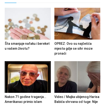
Šta smanjuje nafaku i bereket
OPREZ: Ovo su najčešća
u vašem životu?
mjesta gdje se sihr moze
pronaći
Nakon 71 godine traganja…
Video / Majka ubijenog Harisa
Amerikanac primio islam
Babića shrvana od tuge: Nije