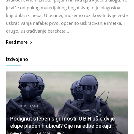
je više od pukog materijalnog bogatstva; to je blagoslov
koji dolazi s neba. U osnovi, možemo razlikovati dvije vrste
uskraćivanja nafake: prvo, općenito uskraćivanje imetka, i
drugo, uskraćivanje bereketa...
Read more
Izdvojeno
Podignut stepen sigurnosti: U BiH ušle dvije
ekipe plaćenih ubica!? Čije naredbe čekaju
Salim D.
-
August 6, 2026
0