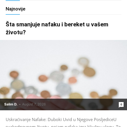
Najnovije
Šta smanjuje nafaku i bereket u vašem
životu?
Salim D.
-
August 7, 2026
0
Uskraćivanje Nafake: Duboki Uvid u Njegove PosljediceU
svakodnevnom životu, pojam nafaka igra ključnu ulogu. To