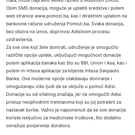
mala, može napraviti veliku razliku u Adisinom životu.
Osim SMS donacija, moguće je uplatiti sredstva i putem
web stranice www.pomozi.ba, kao i direktnim uplatom na
bankovne račune udruženja Pomozi.ba. Svaka donacija,
bez obzira na iznos, doprinosi Adisinom procesu
ozdravljenja.
Za sve one koji žele donirati, udruženje je omogućilo
različite opcije uplate, uključujući mogućnost donacije
putem aplikacija banaka kao što su BBI, Union i Asa, kao i
putem m-Intesa aplikacije za klijente Intesa Sanpaolo
Banke. Ove moderne opcije olakšavaju doniranje i
omogućavaju više ljudi da se uključe u pomoć Adisi.
Donacije su od vitalnog značaja, jer će omogućiti Adisi
pristup neophodnim tretmanima koji su joj potrebni za
nastavak borbe. Važno je napomenuti da se sve donacije
koriste isključivo za medicinske troškove, što dodatno
osnažuje povjerenje donatora.