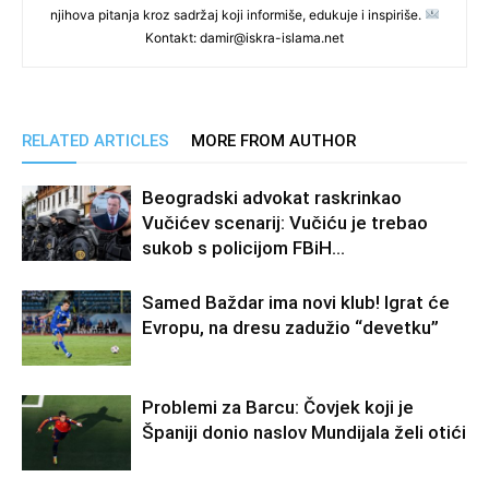
njihova pitanja kroz sadržaj koji informiše, edukuje i inspiriše.
Kontakt: damir@iskra-islama.net
RELATED ARTICLES
MORE FROM AUTHOR
Beogradski advokat raskrinkao
Vučićev scenarij: Vučiću je trebao
sukob s policijom FBiH…
Samed Baždar ima novi klub! Igrat će
Evropu, na dresu zadužio “devetku”
Problemi za Barcu: Čovjek koji je
Španiji donio naslov Mundijala želi otići