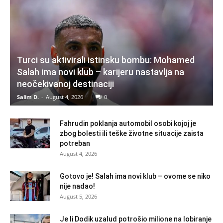
Turci su aktivirali istinsku bombu: Mohamed
Salah ima novi klub – karijeru nastavlja na
neočekivanoj destinaciji
Salim D.
-
August 4, 2026
0
Fahrudin poklanja automobil osobi kojoj je
zbog bolesti ili teške životne situacije zaista
potreban
August 4, 2026
Gotovo je! Salah ima novi klub – ovome se niko
nije nadao!
August 5, 2026
Je li Dodik uzalud potrošio milione na lobiranje