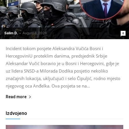
Salim D.
-
August 6, 2026
0
Incident tokom posjete Aleksandra Vučića Bosni i
HercegoviniU proteklim danima, predsjednik Srbije
Aleksandar Vučić boravio je u Bosni i Hercegovini, gdje je
uz lidera SNSD-a Milorada Dodika posjetio nekoliko
značajnih lokacija, uključujući i selo Čipuljić, rodno mjesto
njegovog oca Anđelka. Ova posjeta se na...
Read more
Izdvojeno