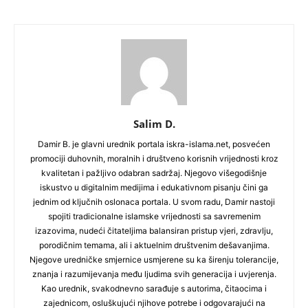
Salim D.
Damir B. je glavni urednik portala iskra-islama.net, posvećen
promociji duhovnih, moralnih i društveno korisnih vrijednosti kroz
kvalitetan i pažljivo odabran sadržaj. Njegovo višegodišnje
iskustvo u digitalnim medijima i edukativnom pisanju čini ga
jednim od ključnih oslonaca portala. U svom radu, Damir nastoji
spojiti tradicionalne islamske vrijednosti sa savremenim
izazovima, nudeći čitateljima balansiran pristup vjeri, zdravlju,
porodičnim temama, ali i aktuelnim društvenim dešavanjima.
Njegove uredničke smjernice usmjerene su ka širenju tolerancije,
znanja i razumijevanja među ljudima svih generacija i uvjerenja.
Kao urednik, svakodnevno sarađuje s autorima, čitaocima i
zajednicom, osluškujući njihove potrebe i odgovarajući na