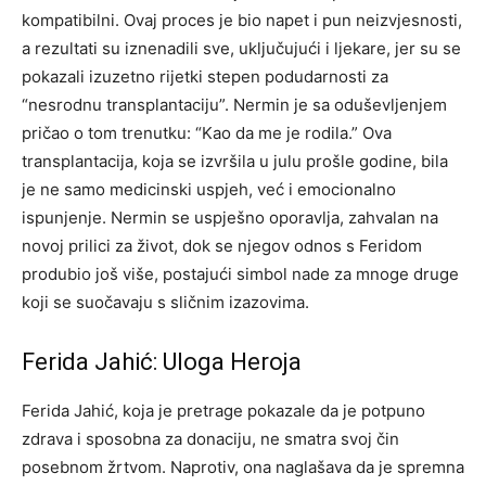
kompatibilni. Ovaj proces je bio napet i pun neizvjesnosti,
a rezultati su iznenadili sve, uključujući i ljekare, jer su se
pokazali izuzetno rijetki stepen podudarnosti za
“nesrodnu transplantaciju”.
Nermin je sa oduševljenjem
pričao o tom trenutku: “Kao da me je rodila.” Ova
transplantacija, koja se izvršila u julu prošle godine, bila
je ne samo medicinski uspjeh, već i emocionalno
ispunjenje.
Nermin se uspješno oporavlja, zahvalan na
novoj prilici za život, dok se njegov odnos s Feridom
produbio još više, postajući simbol nade za mnoge druge
koji se suočavaju s sličnim izazovima.
Ferida Jahić: Uloga Heroja
Ferida Jahić, koja je pretrage pokazale da je potpuno
zdrava i sposobna za donaciju, ne smatra svoj čin
posebnom žrtvom. Naprotiv, ona naglašava da je spremna