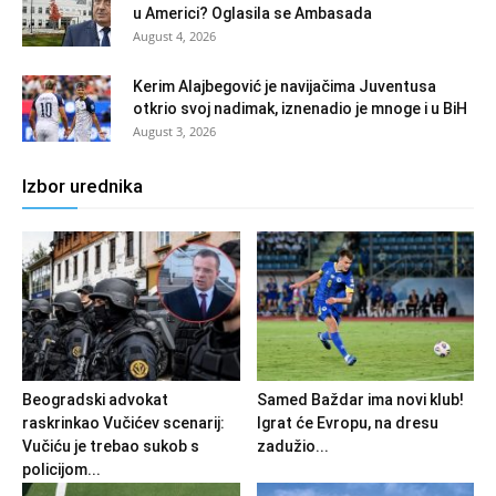
u Americi? Oglasila se Ambasada
August 4, 2026
Kerim Alajbegović je navijačima Juventusa
otkrio svoj nadimak, iznenadio je mnoge i u BiH
August 3, 2026
Izbor urednika
Beogradski advokat
Samed Baždar ima novi klub!
raskrinkao Vučićev scenarij:
Igrat će Evropu, na dresu
Vučiću je trebao sukob s
zadužio...
policijom...