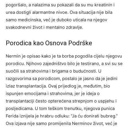
pogoršalo, a nalazima su pokazali da su mu kreatinin i
urea dostigli alarmantne nivoe. Ova situacija nije bila
samo medicinska, već je duboko uticala na njegov
svakodnevni život i mentalno zdravlje.
Porodica kao Osnova Podrške
Nermin je opisao kako je ta borba pogodila cijelu njegovu
porodicu. Njihovo zajedništvo bilo je testirano, a svi su se
suočili sa strahovima i brigama o budućnosti. U
razgovorima sa porodicom, postalo je jasno da je jedini
izlaz transplantacija. Ovaj prijedlog je, međutim, bio
ispunjen emocijama i strahovima, jer je ideja o
transplantaciji često opterećena strepnjom o uspjehu i
posljedicama. U tom teškom trenutku, njegova punica
Ferida iznijela je hrabru odluku: “Ja ću donirati bubreg.”
Ova izjava nije samo promijenila Nerminov život, već je