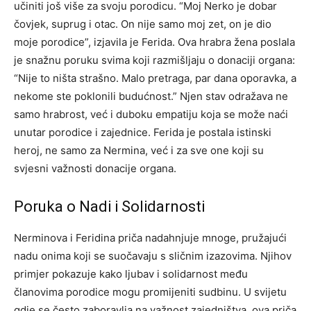
učiniti još više za svoju porodicu. “Moj Nerko je dobar
čovjek, suprug i otac.
On nije samo moj zet, on je dio
moje porodice”, izjavila je Ferida. Ova hrabra žena poslala
je snažnu poruku svima koji razmišljaju o donaciji organa:
“Nije to ništa strašno.
Malo pretraga, par dana oporavka, a
nekome ste poklonili budućnost.” Njen stav odražava ne
samo hrabrost, već i duboku empatiju koja se može naći
unutar porodice i zajednice. Ferida je postala istinski
heroj, ne samo za Nermina, već i za sve one koji su
svjesni važnosti donacije organa.
Poruka o Nadi i Solidarnosti
Nerminova i Feridina priča nadahnjuje mnoge, pružajući
nadu onima koji se suočavaju s sličnim izazovima. Njihov
primjer pokazuje kako ljubav i solidarnost među
članovima porodice mogu promijeniti sudbinu. U svijetu
gdje se često zaboravlja na važnost zajedništva, ova priča