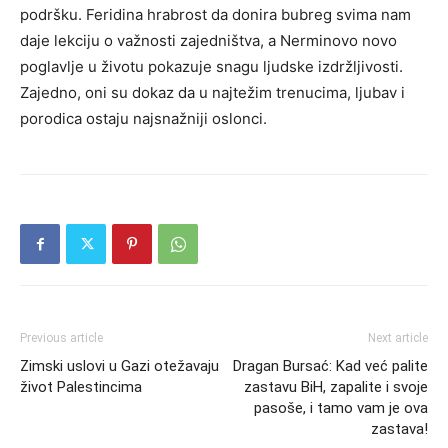
podršku.
Feridina hrabrost da donira bubreg svima nam
daje lekciju o važnosti zajedništva, a Nerminovo novo
poglavlje u životu pokazuje snagu ljudske izdržljivosti.
Zajedno, oni su dokaz da u najtežim trenucima, ljubav i
porodica ostaju najsnažniji oslonci.
Previous article
Next article
Zimski uslovi u Gazi otežavaju
Dragan Bursać: Kad već palite
život Palestincima
zastavu BiH, zapalite i svoje
pasoše, i tamo vam je ova
zastava!