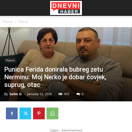
Home
Vijesti
Vijesti
Punica Ferida donirala bubreg zetu
Nerminu: Moj Nerko je dobar čovjek,
suprug, otac
By
Salim D.
-
January 12, 2026
403
0
Oglasi - Advertisement