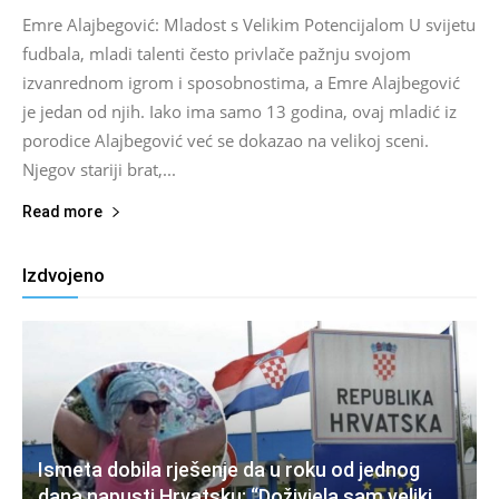
Emre Alajbegović: Mladost s Velikim Potencijalom U svijetu
fudbala, mladi talenti često privlače pažnju svojom
izvanrednom igrom i sposobnostima, a Emre Alajbegović
je jedan od njih. Iako ima samo 13 godina, ovaj mladić iz
porodice Alajbegović već se dokazao na velikoj sceni.
Njegov stariji brat,...
Read more
Izdvojeno
Ismeta dobila rješenje da u roku od jednog
dana napusti Hrvatsku: “Doživjela sam veliki