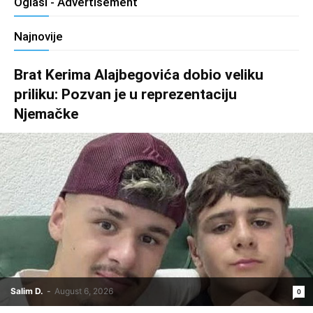
Oglasi - Advertisement
Najnovije
Brat Kerima Alajbegovića dobio veliku
priliku: Pozvan je u reprezentaciju
Njemačke
Salim D.
-
August 6, 2026
0