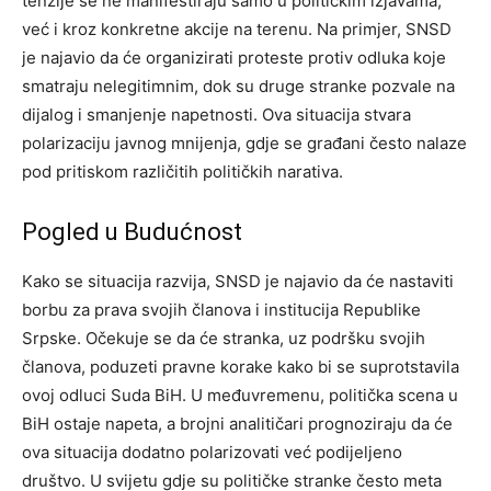
tenzije se ne manifestiraju samo u političkim izjavama,
već i kroz konkretne akcije na terenu. Na primjer, SNSD
je najavio da će organizirati proteste protiv odluka koje
smatraju nelegitimnim, dok su druge stranke pozvale na
dijalog i smanjenje napetnosti.
Ova situacija stvara
polarizaciju javnog mnijenja, gdje se građani često nalaze
pod pritiskom različitih političkih narativa.
Pogled u Budućnost
Kako se situacija razvija, SNSD je najavio da će nastaviti
borbu za prava svojih članova i institucija Republike
Srpske. Očekuje se da će stranka, uz podršku svojih
članova, poduzeti pravne korake kako bi se suprotstavila
ovoj odluci Suda BiH.
U međuvremenu, politička scena u
BiH ostaje napeta, a brojni analitičari prognoziraju da će
ova situacija dodatno polarizovati već podijeljeno
društvo.
U svijetu gdje su političke stranke često meta