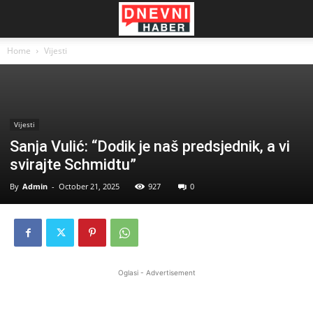
Home
Vijesti
Vijesti
Sanja Vulić: “Dodik je naš predsjednik, a vi
svirajte Schmidtu”
By
Admin
-
October 21, 2025
927
0
Oglasi - Advertisement