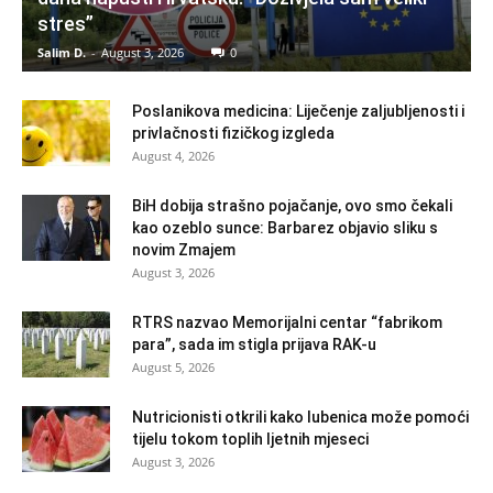
stres”
Salim D.
-
August 3, 2026
0
Poslanikova medicina: Liječenje zaljubljenosti i
privlačnosti fizičkog izgleda
August 4, 2026
BiH dobija strašno pojačanje, ovo smo čekali
kao ozeblo sunce: Barbarez objavio sliku s
novim Zmajem
August 3, 2026
RTRS nazvao Memorijalni centar “fabrikom
para”, sada im stigla prijava RAK-u
August 5, 2026
Nutricionisti otkrili kako lubenica može pomoći
tijelu tokom toplih ljetnih mjeseci
August 3, 2026