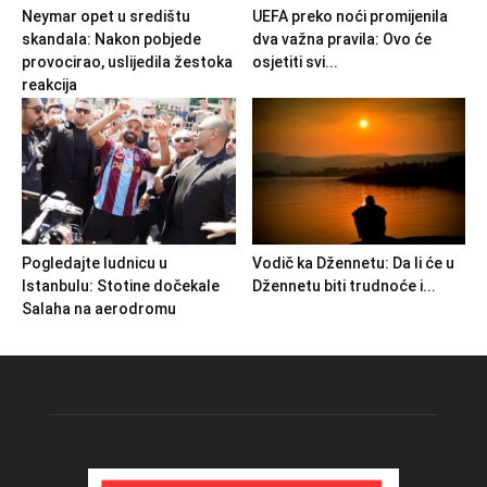
Neymar opet u središtu
UEFA preko noći promijenila
skandala: Nakon pobjede
dva važna pravila: Ovo će
provocirao, uslijedila žestoka
osjetiti svi...
reakcija
Pogledajte ludnicu u
Vodič ka Džennetu: Da li će u
Istanbulu: Stotine dočekale
Džennetu biti trudnoće i...
Salaha na aerodromu