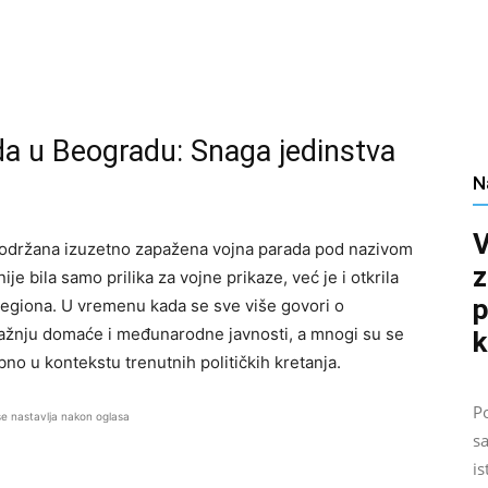
da u Beogradu: Snaga jedinstva
N
V
 održana izuzetno zapažena vojna parada pod nazivom
z
ije bila samo prilika za vojne prikaze, već je i otkrila
p
regiona. U vremenu kada se sve više govori o
 pažnju domaće i međunarodne javnosti, a mnogi su se
k
ebno u kontekstu trenutnih političkih kretanja.
Po
se nastavlja nakon oglasa
sa
is