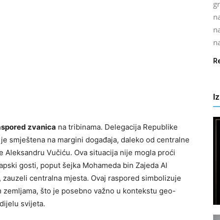
gr
na
n
na
R
I
aspored zvanica
na tribinama. Delegacija Republike
 je smještena na margini događaja, daleko od centralne
je Aleksandru Vučiću. Ova situacija nije mogla proći
rapski gosti, poput šejka Mohameda bin Zajeda Al
, zauzeli centralna mjesta. Ovaj raspored simbolizuje
m zemljama, što je posebno važno u kontekstu geo-
ijelu svijeta.