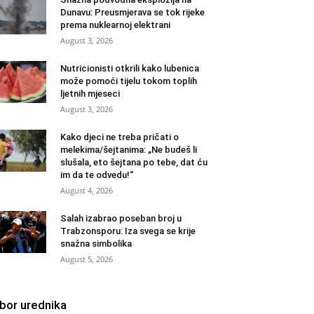
Dunavu: Preusmjerava se tok rijeke
prema nuklearnoj elektrani
August 3, 2026
Nutricionisti otkrili kako lubenica
može pomoći tijelu tokom toplih
ljetnih mjeseci
August 3, 2026
Kako djeci ne treba pričati o
melekima/šejtanima: „Ne budeš li
slušala, eto šejtana po tebe, dat ću
im da te odvedu!“
August 4, 2026
Salah izabrao poseban broj u
Trabzonsporu: Iza svega se krije
snažna simbolika
August 5, 2026
zbor urednika