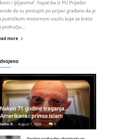
bom i ljiljanima”. hayat-ba Iz PU Prijedor
vode da su postupili po prijavi građana da je
a putničkom motornom vozilu koje se kreće
 području...
ead more
zdvojeno
Nakon 71 godine traganja…
Amerikanac primio islam
Salim D.
-
August 7, 2026
0
Snažna podvodna eksplozija na