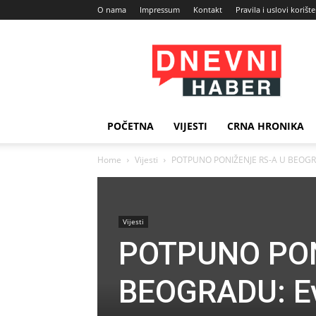
O nama
Impressum
Kontakt
Pravila i uslovi korišt
Dnevni
Haber
POČETNA
VIJESTI
CRNA HRONIKA
Home
Vijesti
POTPUNO PONIŽENJE RS-A U BEOGRADU
Vijesti
POTPUNO PON
BEOGRADU: Evo