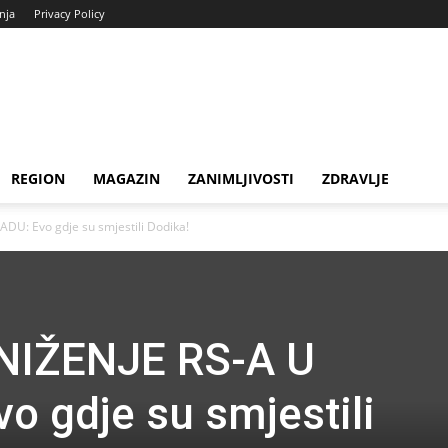
enja
Privacy Policy
REGION
MAGAZIN
ZANIMLJIVOSTI
ZDRAVLJE
: Evo gdje su smjestili Dodika!
IŽENJE RS-A U
 gdje su smjestili