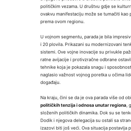
političkim vezama. U društvu gdje se kulturni
ovakvu manifestaciju može se tumačiti kao p
prema ovom regionu.
U vojnom segmentu, parada je bila impresiv
i 20 plovila. Prikazani su modernizovani ten
sistemi. Ove vojne inovacije su privukle paž
ratne avijacije i protivzračne odbrane ostav
tehnike koja je pokazala snagu i sposobnosti
naglasio važnost vojnog poretka u očima lide
događaju.
Na kraju, čini se da je ova parada više od 
političkih tenzija i odnosa unutar regiona
, 
složenih političkih dinamika. Dok su se tenkov
Dodik i njegova delegacija su ostali sa stran
izazovi biti još veći. Ova situacija postavlja 