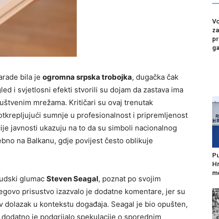
Vo
za
pr
ga
arade bila je
ogromna srpska trobojka
, dugačka čak
ed i svjetlosni efekti stvorili su dojam da zastava ima
ruštvenim mrežama. Kritičari su ovaj trenutak
otkrepljujući sumnje u profesionalnost i pripremljenost
ije javnosti ukazuju na to da su simboli nacionalnog
sebno na Balkanu, gdje povijest često oblikuje
Pu
Hr
mo
ivudski glumac
Steven Seagal
, poznat po svojim
egovo prisustvo izazvalo je dodatne komentare, jer su
av dolazak u kontekstu događaja. Seagal je bio opušten,
e dodatno je podgrijalo spekulacije o sporednim