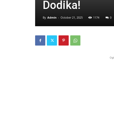
Dodika!
By
Admin
-
October 21, 2025
1174
0
Ogl