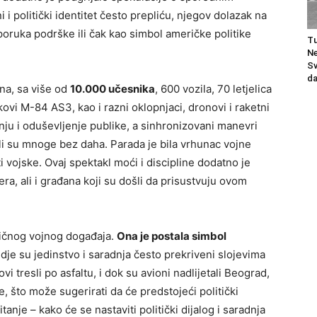
 i politički identitet često prepliću, njegov dolazak na
oruka podrške ili čak kao simbol američke politike
Tu
Ne
Sv
da
na, sa više od
10.000 učesnika
, 600 vozila, 70 letjelica
kovi M-84 AS3, kao i razni oklopnjaci, dronovi i raketni
nju i oduševljenje publike, a sinhronizovani manevri
ili su mnoge bez daha. Parada je bila vrhunac vojne
 vojske. Ovaj spektakl moći i discipline dodatno je
ra, ali i građana koji su došli da prisustvuju ovom
običnog vojnog događaja.
Ona je postala simbol
gdje su jedinstvo i saradnja često prekriveni slojevima
i tresli po asfaltu, i dok su avioni nadlijetali Beograd,
e, što može sugerirati da će predstojeći politički
pitanje – kako će se nastaviti politički dijalog i saradnja