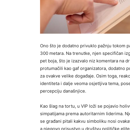
Ono što je dodatno privuklo pažnju tokom p
300 metara. Na trenutke, njen specifičan izgl
pet boja, što je izazvalo niz komentara na d
protumačili kao gaf organizatora, dodatno p
za ovakve velike događaje. Osim toga, reakc
identiteta i dalje veoma osjetljiva tema, po
percepciju današnjice.
Kao šlag na tortu, u VIP loži se pojavio hol
simpatijama prema autoritarnim liderima. Nj
se građani pitali kakvu simboliku nosi ovak
a njegovo prisustvo u društvu političke elit