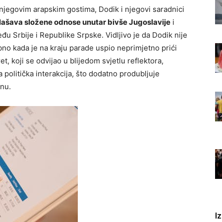
 njegovim arapskim gostima, Dodik i njegovi saradnici
lašava složene odnose unutar bivše Jugoslavije
i
đu Srbije i Republike Srpske. Vidljivo je da Dodik nije
bno kada je na kraju parade uspio neprimjetno prići
ret, koji se odvijao u blijedom svjetlu reflektora,
 politička interakcija, što dodatno produbljuje
onu.
I