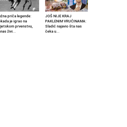
žna priča legende:
JOŠ NIJE KRAJ
kada je igrao na
PAKLENIM VRUĆINAMA:
jetskom prvenstvu,
Sladić najavio šta nas
nas živi...
čeka u...