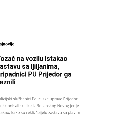
ajnovije
ozač na vozilu istakao
astavu sa ljiljanima,
ripadnici PU Prijedor ga
aznili
Salim D.
-
August 7, 2026
0
licijski službenici Policijske uprave Prijedor
nkcionisali su lice iz Bosanskog Novog jer je
takao, kako su rekli, “bijelu zastavu sa plavim