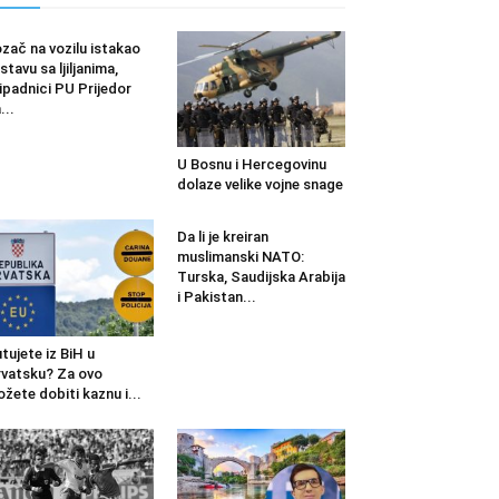
zač na vozilu istakao
stavu sa ljiljanima,
ipadnici PU Prijedor
...
U Bosnu i Hercegovinu
dolaze velike vojne snage
Da li je kreiran
muslimanski NATO:
Turska, Saudijska Arabija
i Pakistan...
tujete iz BiH u
vatsku? Za ovo
žete dobiti kaznu i...