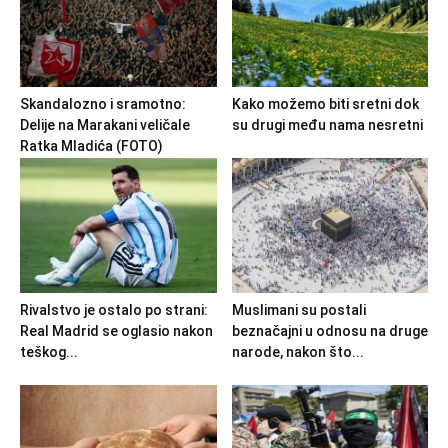
Skandalozno i sramotno:
Kako možemo biti sretni dok
Delije na Marakani veličale
su drugi među nama nesretni
Ratka Mladića (FOTO)
Rivalstvo je ostalo po strani:
Muslimani su postali
Real Madrid se oglasio nakon
beznačajni u odnosu na druge
teškog...
narode, nakon što...