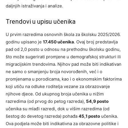
daljnjih istraživanja i analize.
Trendovi u upisu učenika
U prvim razredima osnovnih škola za školsku 2025/2026.
godinu upisano je
17.450 učenika
. Ovaj broj predstavlja
pad od 2,0 posto u odnosu na prethodnu školsku godinu,
što može sugerirati promjene u demografskoj strukturi ili
migracijskim trendovima. Njihov pad može biti indikativan
ne samo o smanjenju broja novorođenih, već i o
promjenama u porodicama, kao i o ekonomskim faktorima
koji utiču na odluke roditelja vezane za obrazovanje
njihove djece. Od ukupnog broja učenika u nižim
razredima (od prvog do petog razreda),
54,9 posto
učenika su mlađi razredi, dok u višim razredima (od
šestog do devetog razreda) pohađa
45,1 posto
učenika.
Ova podjela može biti indikativna za obrazovne politike i