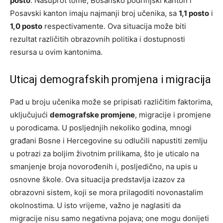
posto
. Nasuprot tome, Bosansko podrinjski kanton i
Posavski kanton imaju najmanji broj učenika, sa
1,1 posto
i
1,0 posto
respectivamente. Ova situacija može biti
rezultat različitih obrazovnih politika i dostupnosti
resursa u ovim kantonima.
Uticaj demografskih promjena i migracija
Pad u broju učenika može se pripisati različitim faktorima,
uključujući
demografske promjene
, migracije i promjene
u porodicama. U posljednjih nekoliko godina, mnogi
građani Bosne i Hercegovine su odlučili napustiti zemlju
u potrazi za boljim životnim prilikama, što je uticalo na
smanjenje broja novorođenih i, posljedično, na upis u
osnovne škole. Ova situacija predstavlja izazov za
obrazovni sistem, koji se mora prilagoditi novonastalim
okolnostima. U isto vrijeme, važno je naglasiti da
migracije nisu samo negativna pojava; one mogu donijeti