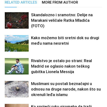
RELATED ARTICLES
MORE FROM AUTHOR
Skandalozno i sramotno: Delije na
Marakani veličale Ratka Mladića
(FOTO)
Kako možemo biti sretni dok su drugi
među nama nesretni
Rivalstvo je ostalo po strani: Real
Madrid se oglasio nakon teškog
gubitka Lionela Messija
Muslimani su postali beznačajni u
odnosu na druge narode, nakon što su
okrenuli leđa islamu
Ko spriječi ruku siromaha da traži,