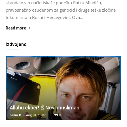
skandalozan način iskaže podršku Ratku Mladiću,
pravosnažno osuđenom za genocid i druge teške zločine
tokom rata u Bosni i Hercegovini. Ova...
Read more
Izdvojeno
Allahu ekber! ☝️ Novi musliman
Salim D.
-
August 7, 2026
0