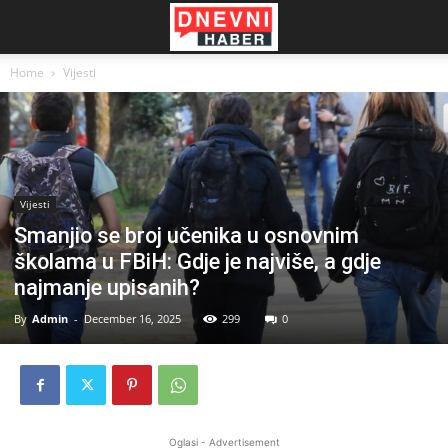
Home
Vijesti
Vijesti
Smanjio se broj učenika u osnovnim
školama u FBiH: Gdje je najviše, a gdje
najmanje upisanih?
By
Admin
-
December 16, 2025
299
0
Oglasi - Advertisement