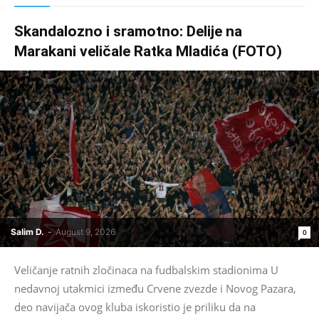
Skandalozno i sramotno: Delije na
Marakani veličale Ratka Mladića (FOTO)
Salim D.
-
August 9, 2026
0
Veličanje ratnih zločinaca na fudbalskim stadionima U
nedavnoj utakmici između Crvene zvezde i Novog Pazara,
deo navijača ovog kluba iskoristio je priliku da na