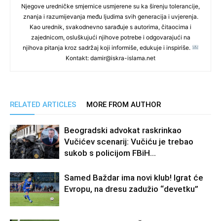
Njegove uredničke smjernice usmjerene su ka širenju tolerancije,
znanja i razumijevanja među ljudima svih generacija i uvjerenja.
Kao urednik, svakodnevno sarađuje s autorima, čitaocima i
zajednicom, osluškujući njihove potrebe i odgovarajući na
njihova pitanja kroz sadržaj koji informiše, edukuje i inspiriše.
Kontakt: damir@iskra-islama.net
RELATED ARTICLES
MORE FROM AUTHOR
Beogradski advokat raskrinkao
Vučićev scenarij: Vučiću je trebao
sukob s policijom FBiH…
Samed Baždar ima novi klub! Igrat će
Evropu, na dresu zadužio “devetku”