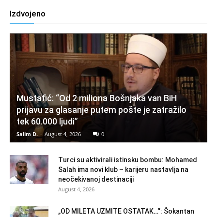
Izdvojeno
Mustafić: “Od 2 miliona Bošnjaka van BiH
prijavu za glasanje putem pošte je zatražilo
tek 60.000 ljudi”
Salim D.
-
August 4, 2026
0
Turci su aktivirali istinsku bombu: Mohamed
Salah ima novi klub – karijeru nastavlja na
neočekivanoj destinaciji
August 4, 2026
„OD MILETA UZMITE OSTATAK…“: Šokantan