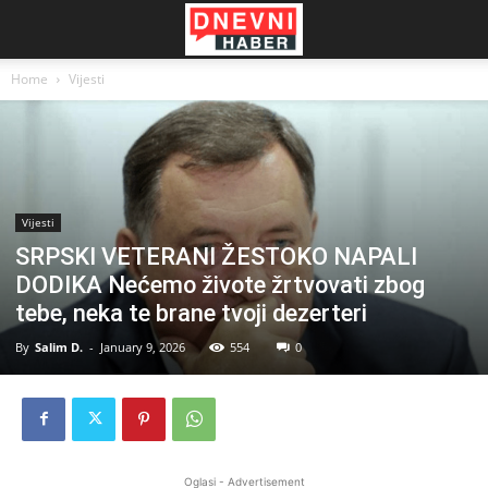
Home
Vijesti
Vijesti
SRPSKI VETERANI ŽESTOKO NAPALI
DODIKA Nećemo živote žrtvovati zbog
tebe, neka te brane tvoji dezerteri
By
Salim D.
-
January 9, 2026
554
0
Oglasi - Advertisement