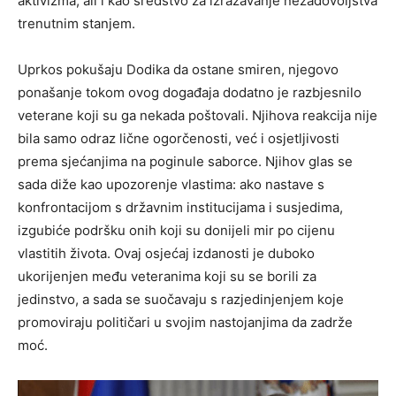
aktivizma, ali i kao sredstvo za izražavanje nezadovoljstva
trenutnim stanjem.
Uprkos pokušaju Dodika da ostane smiren, njegovo
ponašanje tokom ovog događaja dodatno je razbjesnilo
veterane koji su ga nekada poštovali. Njihova reakcija nije
bila samo odraz lične ogorčenosti, već i osjetljivosti
prema sjećanjima na poginule saborce. Njihov glas se
sada diže kao upozorenje vlastima: ako nastave s
konfrontacijom s državnim institucijama i susjedima,
izgubiće podršku onih koji su donijeli mir po cijenu
vlastitih života. Ovaj osjećaj izdanosti je duboko
ukorijenjen među veteranima koji su se borili za
jedinstvo, a sada se suočavaju s razjedinjenjem koje
promoviraju političari u svojim nastojanjima da zadrže
moć.