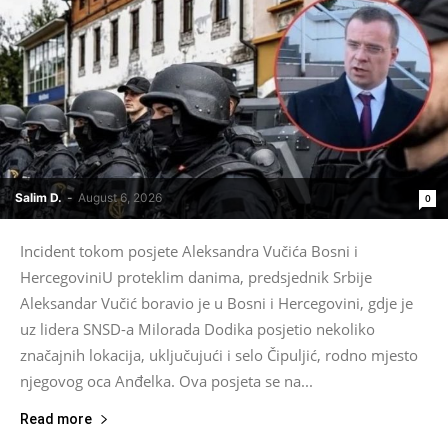
Salim D.
-
August 6, 2026
0
Incident tokom posjete Aleksandra Vučića Bosni i
HercegoviniU proteklim danima, predsjednik Srbije
Aleksandar Vučić boravio je u Bosni i Hercegovini, gdje je
uz lidera SNSD-a Milorada Dodika posjetio nekoliko
značajnih lokacija, uključujući i selo Čipuljić, rodno mjesto
njegovog oca Anđelka. Ova posjeta se na...
Read more