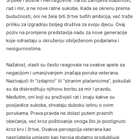
Srpske i Bosne i Hercegovine: narod zahtijeva stabilnost,
rad i mir, a ne nove ratne sukobe.
Kada se okrenu prema
budućnosti, oni ne žele biti žrtve tuđih ambicija, već traže
priliku za izgradnju boljeg društva za svoju djecu. Ovaj
poziv na promjene predstavlja nadu za nove generacije
koje odrastaju u okruženju obilježenom podjelama i
nesigurnostima.
Nažalost, vlasti su često reagovale na ovakve apele sa
negacijom i umanjivanjem značaja poruka veterana.
Nazivajući ih “izdajnici” ili “stranim plaćenicima”, pokušali
su da diskredituju njihovu borbu za mir i pravdu.
Međutim, oni koji su preživjeli rat i znaju kakve su
posljedice sukoba, shvataju duboku istinu o ovim
porukama. Prava pravda ne dolazi putem praznih
obećanja, već kroz poštovanje onoga što je postignuto
kroz krv i žrtve. Ovakva percepcija veterana kao
neprijatelja umjesto kao heroja dodatno produbljuje