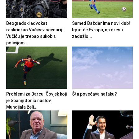
Beogradski advokat
Samed Baždar ima novi klub!
raskrinkao Vučićev scenarij:
Igrat će Evropu, na dresu
Vučiću je trebao sukob s
zadužio...
policijom...
Problemi za Barcu: Čovjek koji
Šta povećava nafaku?
je Španiji donio naslov
Mundijala želi...