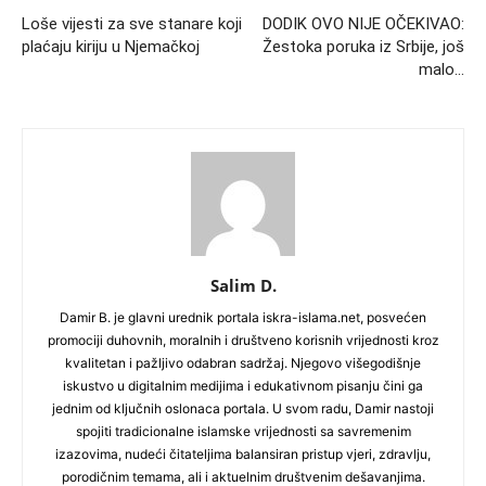
Loše vijesti za sve stanare koji
DODIK OVO NIJE OČEKIVAO:
plaćaju kiriju u Njemačkoj
Žestoka poruka iz Srbije, još
malo…
Salim D.
Damir B. je glavni urednik portala iskra-islama.net, posvećen
promociji duhovnih, moralnih i društveno korisnih vrijednosti kroz
kvalitetan i pažljivo odabran sadržaj. Njegovo višegodišnje
iskustvo u digitalnim medijima i edukativnom pisanju čini ga
jednim od ključnih oslonaca portala. U svom radu, Damir nastoji
spojiti tradicionalne islamske vrijednosti sa savremenim
izazovima, nudeći čitateljima balansiran pristup vjeri, zdravlju,
porodičnim temama, ali i aktuelnim društvenim dešavanjima.