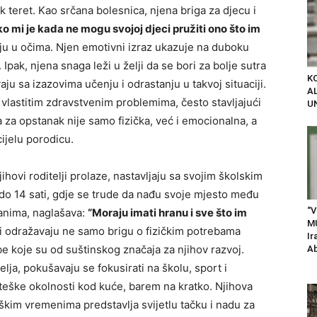
 teret. Kao srčana bolesnica, njena briga za djecu i
o mi je kada ne mogu svojoj djeci pružiti ono što im
jaju u očima. Njen emotivni izraz ukazuje na duboku
 Ipak, njena snaga leži u želji da se bori za bolje sutra
K
u sa izazovima učenju i odrastanju u takvoj situaciji.
AL
č vlastitim zdravstvenim problemima, često stavljajući
U
 za opstanak nije samo fizička, već i emocionalna, a
ijelu porodicu.
hovi roditelji prolaze, nastavljaju sa svojim školskim
o 14 sati, gdje se trude da nađu svoje mjesto među
“V
šanima, naglašava:
“Moraju imati hranu i sve što im
M
i odražavaju ne samo brigu o fizičkim potrebama
Ir
e koje su od suštinskog značaja za njihov razvoj.
Ab
lja, pokušavaju se fokusirati na školu, sport i
 teške okolnosti kod kuće, barem na kratko. Njihova
škim vremenima predstavlja svijetlu tačku i nadu za