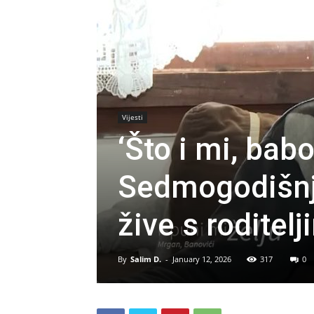
Vijesti
‘Što i mi, ba
Sedmogodišnja 
žive s roditel
By
Salim D.
-
January 12, 2026
317
0