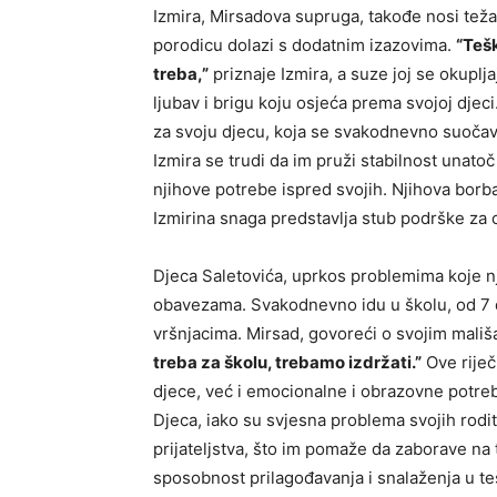
Izmira, Mirsadova supruga, takođe nosi težak
porodicu dolazi s dodatnim izazovima.
“Tešk
treba,”
priznaje Izmira, a suze joj se okupl
ljubav i brigu koju osjeća prema svojoj djeci.
za svoju djecu, koja se svakodnevno suočavaj
Izmira se trudi da im pruži stabilnost unato
njihove potrebe ispred svojih. Njihova borba
Izmirina snaga predstavlja stub podrške za c
Djeca Saletovića, uprkos problemima koje nji
obavezama. Svakodnevno idu u školu, od 7 d
vršnjacima. Mirsad, govoreći o svojim mali
treba za školu, trebamo izdržati.”
Ove riječ
djece, već i emocionalne i obrazovne potreb
Djeca, iako su svjesna problema svojih rodite
prijateljstva, što im pomaže da zaborave na
sposobnost prilagođavanja i snalaženja u te