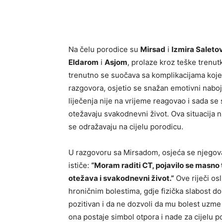
Na čelu porodice su
Mirsad
i
Izmira Saleto
Eldarom
i
Asjom
, prolaze kroz teške trenut
trenutno se suočava sa komplikacijama koje
razgovora, osjetio se snažan emotivni nabo
liječenja nije na vrijeme reagovao i sada s
otežavaju svakodnevni život. Ova situacija ni
se odražavaju na cijelu porodicu.
U razgovoru sa Mirsadom, osjeća se njegova 
ističe:
“Moram raditi CT, pojavilo se masno 
otežava i svakodnevni život.”
Ove riječi osl
hroničnim bolestima, gdje fizička slabost d
pozitivan i da ne dozvoli da mu bolest uzme
ona postaje simbol otpora i nade za cijelu p