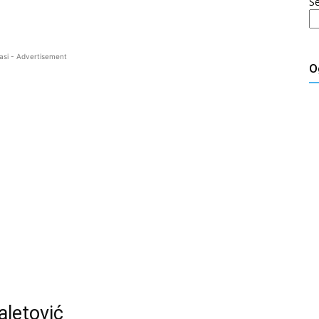
S
asi - Advertisement
O
aletović