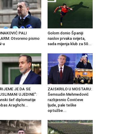
ONAKOVIĆ PALI
Golom donio Španiji
ARM: Otvoreno pismo
naslov prvaka svijeta,
N-u
sada mijenja klub za 50...
RIJEME JE DA SE
ZAISKRILO U MOSTARU:
USLIMANI UJEDINE”:
Šemsudin Mehmedović
anski šef diplomatije
razbjesnio Čovićeve
bas Araghchi...
ljude, pale teške
optužbe...