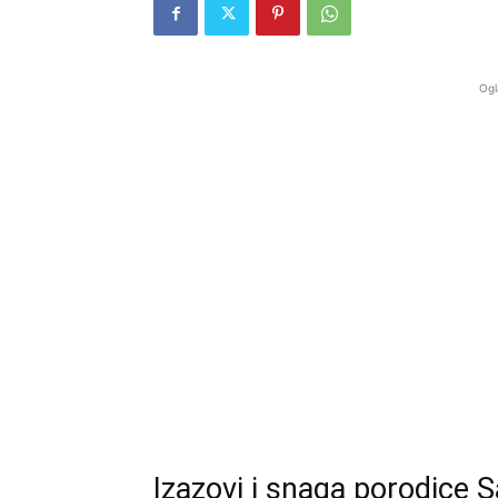
Ogl
Izazovi i snaga porodice S