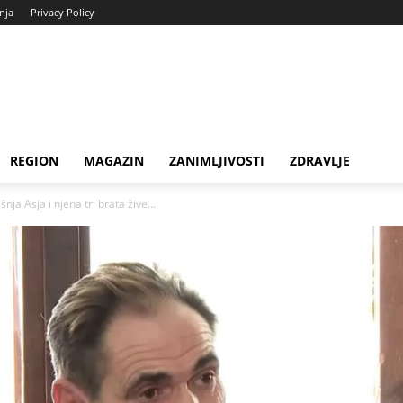
enja
Privacy Policy
REGION
MAGAZIN
ZANIMLJIVOSTI
ZDRAVLJE
ja Asja i njena tri brata žive...