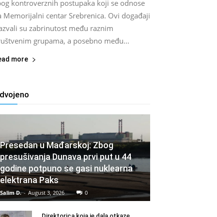
bog kontroverznih postupaka koji se odnose
a Memorijalni centar Srebrenica. Ovi događaji
zazvali su zabrinutost među raznim
ruštvenim grupama, a posebno među...
ead more
zdvojeno
Presedan u Mađarskoj: Zbog
presušivanja Dunava prvi put u 44
godine potpuno se gasi nuklearna
elektrana Paks
Salim D.
-
August 3, 2026
0
Direktorica koja je dala otkaze