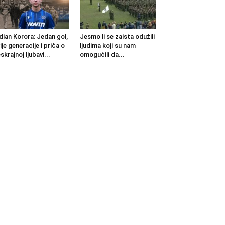
dian Korora: Jedan gol,
Jesmo li se zaista odužili
ije generacije i priča o
ljudima koji su nam
skrajnoj ljubavi...
omogućili da...