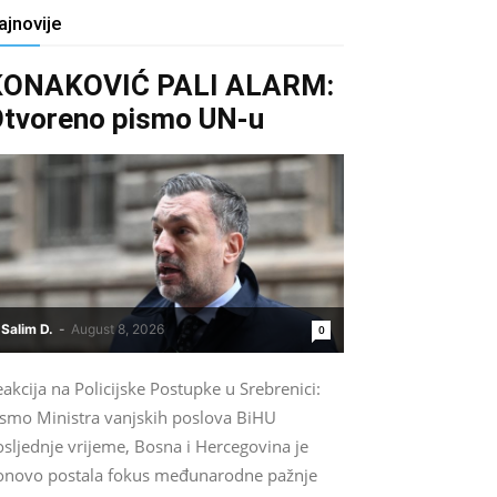
ajnovije
KONAKOVIĆ PALI ALARM:
tvoreno pismo UN-u
Salim D.
-
August 8, 2026
0
akcija na Policijske Postupke u Srebrenici:
ismo Ministra vanjskih poslova BiHU
sljednje vrijeme, Bosna i Hercegovina je
onovo postala fokus međunarodne pažnje