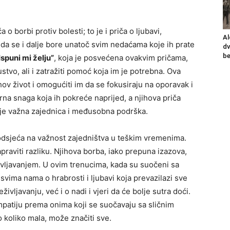
o borbi protiv bolesti; to je i priča o ljubavi,
Al
 da se i dalje bore unatoč svim nedaćama koje ih prate
dv
be
Ispuni mi želju”
, koja je posvećena ovakvim pričama,
kustvo, ali i zatražiti pomoć koja im je potrebna. Ova
ov život i omogućiti im da se fokusiraju na oporavak i
erna snaga koja ih pokreće naprijed, a njihova priča
 je važna zajednica i međusobna podrška.
podsjeća na važnost zajedništva u teškim vremenima.
raviti razliku. Njihova borba, iako prepuna izazova,
življavanjem. U ovim trenucima, kada su suočeni sa
svima nama o hrabrosti i ljubavi koja prevazilazi sve
ivljavanju, već i o nadi i vjeri da će bolje sutra doći.
 empatiju prema onima koji se suočavaju sa sličnim
 koliko mala, može značiti sve.