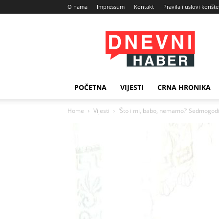
O nama
Impressum
Kontakt
Pravila i uslovi korišt
Dnevni
Haber
POČETNA
VIJESTI
CRNA HRONIKA
Home
Vijesti
‘Što i mi, babo, nemamo?’ Sedmogodišn