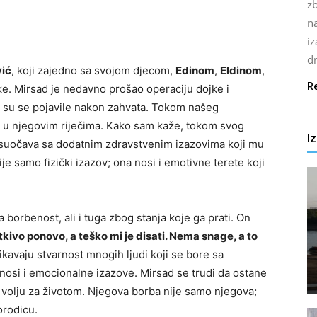
z
n
i
d
vić
, koji zajedno sa svojom djecom,
Edinom
,
Eldinom
,
R
ke. Mirsad je nedavno prošao operaciju dojke i
 su se pojavile nakon zahvata. Tokom našeg
j u njegovim riječima. Kako sam kaže, tokom svog
I
e suočava sa dodatnim zdravstvenim izazovima koji mu
je samo fizički izazov; ona nosi i emotivne terete koji
borbenost, ali i tuga zbog stanja koje ga prati. On
tkivo ponovo, a teško mi je disati. Nema snage, a to
ikavaju stvarnost mnogih ljudi koji se bore sa
onosi i emocionalne izazove. Mirsad se trudi da ostane
 volju za životom. Njegova borba nije samo njegova;
orodicu.