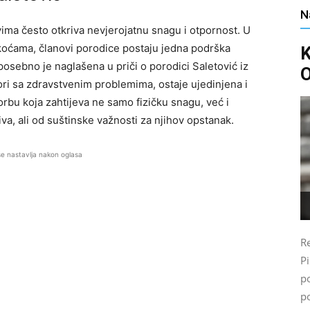
N
ima često otkriva nevjerojatnu snagu i otpornost. U
koćama, članovi porodice postaju jedna podrška
 posebno je naglašena u priči o porodici Saletović iz
O
ori sa zdravstvenim problemima, ostaje ujedinjena i
rbu koja zahtijeva ne samo fizičku snagu, već i
va, ali od suštinske važnosti za njihov opstanak.
se nastavlja nakon oglasa
Re
P
po
p