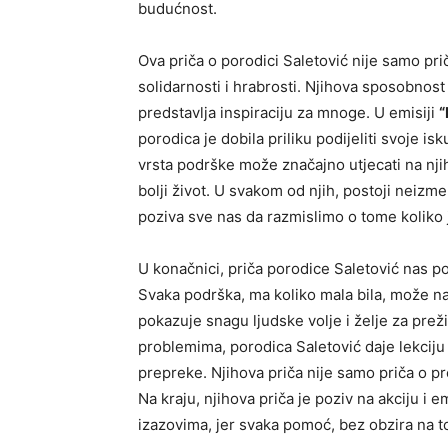
budućnost.
Ova priča o porodici Saletović nije samo priča 
solidarnosti i hrabrosti. Njihova sposobnost
predstavlja inspiraciju za mnoge. U emisiji
“
porodica je dobila priliku podijeliti svoje is
vrsta podrške može značajno utjecati na njih
bolji život. U svakom od njih, postoji neizm
poziva sve nas da razmislimo o tome koliko
U konačnici, priča porodice Saletović nas 
Svaka podrška, ma koliko mala bila, može nap
pokazuje snagu ljudske volje i želje za pre
problemima, porodica Saletović daje lekciju 
prepreke. Njihova priča nije samo priča o prež
Na kraju, njihova priča je poziv na akciju i
izazovima, jer svaka pomoć, bez obzira na to