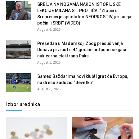
SRBIJA NA NOGAMA NAKON ISTORIJSKE
LEKCIJE MILANA ST. PROTIĆA: “Zločin u
Srebrenici je apsolutno NEOPROSTIV, jer su ga
počinili SRBI” (VIDEO)
August 6, 2026
Presedan u Mađarskoj: Zbog presušivanja
Dunava prvi put u 44 godine potpuno se gasi
nuklearna elektrana Paks
August 3, 2026
Samed Baždar ima novi klub! Igrat će Evropu,
na dresu zadužio “devetku”
August 6, 2026
Izbor urednika