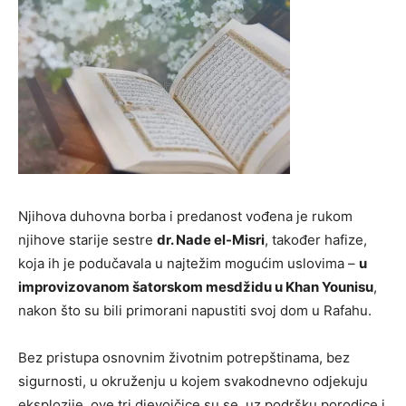
Njihova duhovna borba i predanost vođena je rukom
njihove starije sestre
dr. Nade el-Misri
, također hafize,
koja ih je podučavala u najtežim mogućim uslovima –
u
improvizovanom šatorskom mesdžidu u Khan Younisu
,
nakon što su bili primorani napustiti svoj dom u Rafahu.
Bez pristupa osnovnim životnim potrepštinama, bez
sigurnosti, u okruženju u kojem svakodnevno odjekuju
eksplozije, ove tri djevojčice su se, uz podršku porodice i