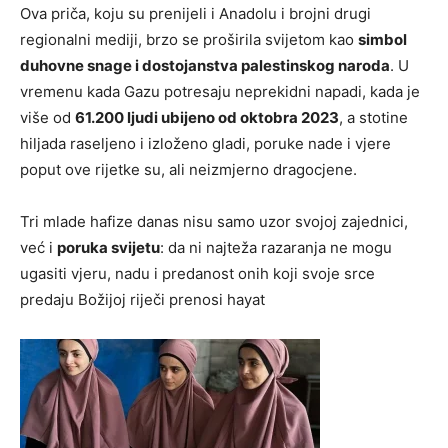
Ova priča, koju su prenijeli i Anadolu i brojni drugi
regionalni mediji, brzo se proširila svijetom kao
simbol
duhovne snage i dostojanstva palestinskog naroda
. U
vremenu kada Gazu potresaju neprekidni napadi, kada je
više od
61.200 ljudi ubijeno od oktobra 2023
, a stotine
hiljada raseljeno i izloženo gladi, poruke nade i vjere
poput ove rijetke su, ali neizmjerno dragocjene.
Tri mlade hafize danas nisu samo uzor svojoj zajednici,
već i
poruka svijetu
: da ni najteža razaranja ne mogu
ugasiti vjeru, nadu i predanost onih koji svoje srce
predaju Božijoj riječi prenosi hayat