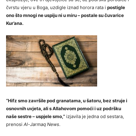
čvrstu vjeru u Boga, uzdigle iznad horora rata i
postigle
ono što mnogi ne uspiju ni u miru – postale su čuvarice
Kur’ana.
“Hifz smo završile pod granatama, u šatoru, bez struje i
osnovnih uvjeta, ali s Allahovom pomoći i uz podršku
naše sestre – uspjele smo,”
izjavila je jedna od sestara,
prenosi
Al-Jarmaq News
.