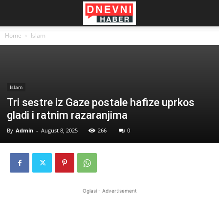
Home
Islam
Islam
Tri sestre iz Gaze postale hafize uprkos
gladi i ratnim razaranjima
By
Admin
-
August 8, 2025
266
0
Oglasi - Advertisement