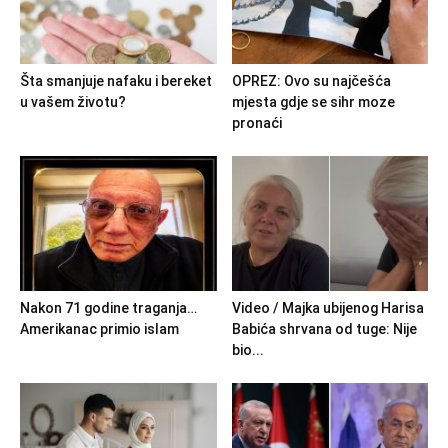
Šta smanjuje nafaku i bereket
OPREZ: Ovo su najčešća
u vašem životu?
mjesta gdje se sihr moze
pronaći
Nakon 71 godine traganja…
Video / Majka ubijenog Harisa
Amerikanac primio islam
Babića shrvana od tuge: Nije
bio...