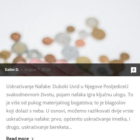
Salim D.
-
August 7, 2026
0
Uskraćivanje Nafake: Duboki Uvid u Njegove PosljediceU
svakodnevnom životu, pojam nafaka igra ključnu ulogu. To
je više od pukog materijalnog bogatstva; to je blagoslov
koji dolazi s neba. U osnovi, možemo razlikovati dvije vrste
uskraćivanja nafake: prvo, općenito uskraćivanje imetka, i
drugo, uskraćivanje bereketa...
Read more