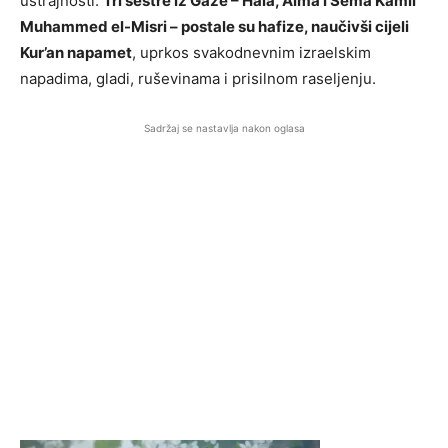
ustrajnosti.
Tri sestre iz Gaze – Hala, Alma i Sema Kamil
Muhammed el-Misri – postale su hafize, naučivši cijeli
Kur’an napamet
, uprkos svakodnevnim izraelskim
napadima, gladi, ruševinama i prisilnom raseljenju.
Sadržaj se nastavlja nakon oglasa