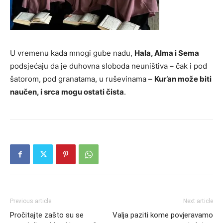
U vremenu kada mnogi gube nadu,
Hala, Alma i Sema
podsjećaju da je duhovna sloboda neuništiva – čak i pod
šatorom, pod granatama, u ruševinama –
Kur’an može biti
naučen, i srca mogu ostati čista
.
Previous article
Next article
Pročitajte zašto su se
Valja paziti kome povjeravamo