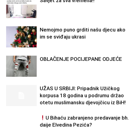
Savjet za sva vremena!!
Nemojmo puno grditi našu djecu ako
im se sviđaju ukrasi
OBLAČENJE POCIJEPANE ODJEĆE
UŽAS U SRBIJI: Pripadnik Užičkog
korpusa 18 godina u podrumu držao
otetu muslimansku djevojčicu iz BiH!
U Bihaću zabranjeno predavanje bh.
daije Elvedina Pezića?