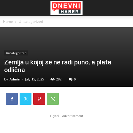
Home
Uncategorized
Uncategorized
Zemlja u kojoj se ne radi puno, a plata
odlična
By
Admin
-
July 15, 2025
282
0
Oglasi - Advertisement