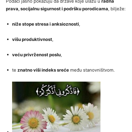
Podaci jasno pokazuju da države koje ulažu u
radna
prava, socijalnu sigurnost i podršku porodicama
, bilježe:
niže stope stresa i anksioznosti
,
višu produktivnost
,
veću privrženost poslu
,
te
znatno viši indeks sreće
među stanovništvom.