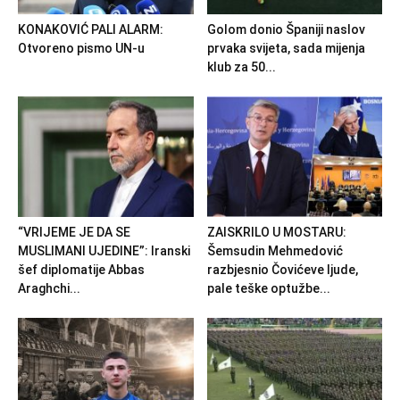
KONAKOVIĆ PALI ALARM:
Golom donio Španiji naslov
Otvoreno pismo UN-u
prvaka svijeta, sada mijenja
klub za 50...
“VRIJEME JE DA SE
ZAISKRILO U MOSTARU:
MUSLIMANI UJEDINE”: Iranski
Šemsudin Mehmedović
šef diplomatije Abbas
razbjesnio Čovićeve ljude,
Araghchi...
pale teške optužbe...