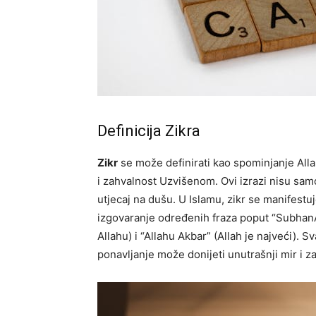
Definicija Zikra
Zikr
se može definirati kao spominjanje Allah
i zahvalnost Uzvišenom. Ovi izrazi nisu sam
utjecaj na dušu. U Islamu, zikr se manifestuj
izgovaranje određenih fraza poput “SubhanAll
Allahu) i “Allahu Akbar” (Allah je najveći). S
ponavljanje može donijeti unutrašnji mir i z