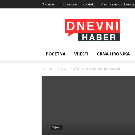
O nama
Impressum
Kontakt
Pravila i uslovi korišt
Dnevni
Haber
POČETNA
VIJESTI
CRNA HRONIKA
Home
Vijesti
Zikr koji ne smiješ propustiti
Vijesti