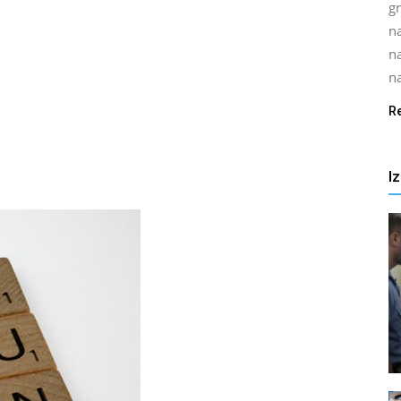
gr
na
n
na
R
I