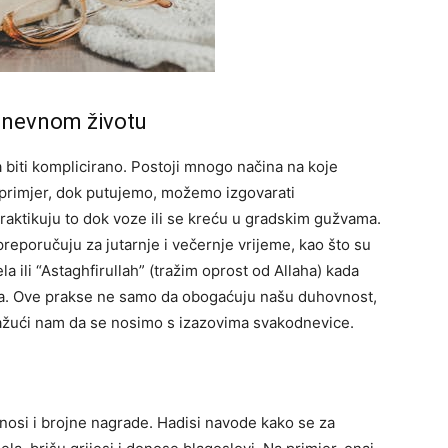
odnevnom životu
biti komplicirano. Postoji mnogo načina na koje
 primjer, dok putujemo, možemo izgovarati
praktikuju to dok voze ili se kreću u gradskim gužvama.
preporučuju za jutarnje i večernje vrijeme, kao što su
la ili “Astaghfirullah” (tražim oprost od Allaha) kada
ka. Ove prakse ne samo da obogaćuju našu duhovnost,
omažući nam da se nosimo s izazovima svakodnevice.
nosi i brojne nagrade. Hadisi navode kako se za