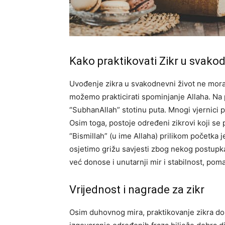
Kako praktikovati Zikr u svak
Uvođenje zikra u svakodnevni život ne mora 
možemo prakticirati spominjanje Allaha. Na
“SubhanAllah” stotinu puta. Mnogi vjernici 
Osim toga, postoje određeni zikrovi koji se 
“Bismillah” (u ime Allaha) prilikom početka je
osjetimo grižu savjesti zbog nekog postup
već donose i unutarnji mir i stabilnost, p
Vrijednost i nagrade za zikr
Osim duhovnog mira, praktikovanje zikra do