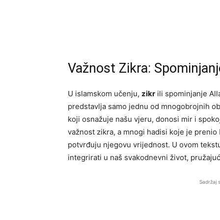
Važnost Zikra: Spominjan
U islamskom učenju,
zikr
ili spominjanje All
predstavlja samo jednu od mnogobrojnih oba
koji osnažuje našu vjeru, donosi mir i spoko
važnost zikra, a mnogi hadisi koje je preni
potvrđuju njegovu vrijednost. U ovom tekstu
integrirati u naš svakodnevni život, pružaj
Sadržaj 