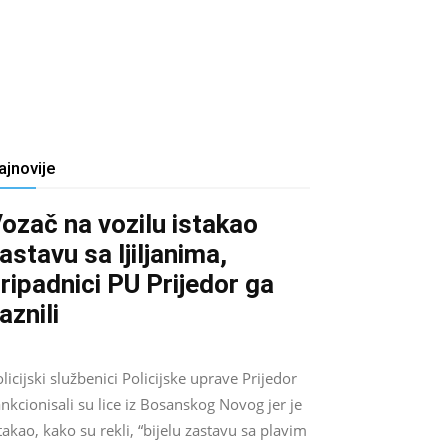
ajnovije
ozač na vozilu istakao
astavu sa ljiljanima,
ripadnici PU Prijedor ga
aznili
Salim D.
-
August 7, 2026
0
licijski službenici Policijske uprave Prijedor
nkcionisali su lice iz Bosanskog Novog jer je
takao, kako su rekli, “bijelu zastavu sa plavim