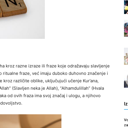
a kroz razne izraze ili fraze koje odražavaju slavljenje
o ritualne fraze, već imaju duboko duhovno značenje i
e kroz različite oblike, uključujući učenje Kur’ana,
ah” (Slavljen neka je Allah), “Alhamdulillah” (Hvala
vaka od ovih fraza ima svoj značaj i ulogu, a njihovo
adovoljstvo.
I
Vo
za