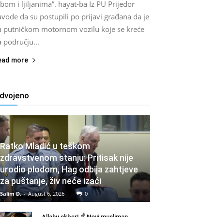
bom i ljiljanima”. hayat-ba Iz PU Prijedor
vode da su postupili po prijavi građana da je
a putničkom motornom vozilu koje se kreće
 području...
ead more
zdvojeno
Ratko Mladić u teškom
zdravstvenom stanju: Pritisak nije
urodio plodom, Hag odbija zahtjeve
za puštanje, živ neće izaći
Salim D.
-
August 6, 2026
0
Allahu ekber! ☝️ Novi musliman