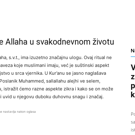
je Allaha u svakodnevnom životu
N
aha, s.v.t., ima izuzetno značajnu ulogu. Ovaj ritual ne
veza koje muslimani imaju, već je suštinski aspekt
V
jstvo u srca vjernika. U Kur’anu se jasno naglašava
z
o Poslanik Muhammed, sallallahu alejhi ve selem,
p
, istražit ćemo razne aspekte zikra i kako se on može
k
ući uvid u njegovu duboku duhovnu snagu i značaj.
se nastavlja nakon oglasa
Po
sa
is