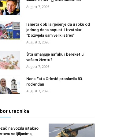
August 7, 2026
Ismeta dobila rješenje da u roku od
jednog dana napusti Hrvatsku:
“Doživjela sam veliki stres”
August 3, 2026
Šta smanjuje nafaku i bereket u
vašem životu?
August 7, 2026
Nana Fata Orlović proslavila 83.
rođendan
August 7, 2026
zbor urednika
zač na vozilu istakao
stavu sa ljiljanima,