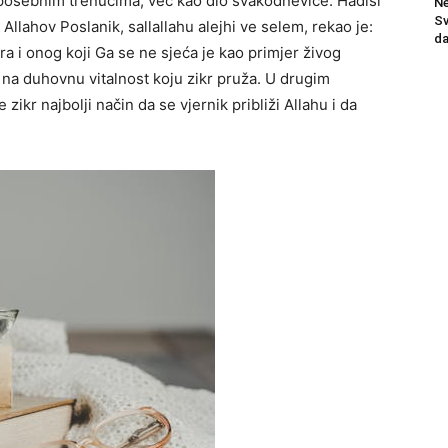
 posebnim trenucima, već kao dio svakodnevice. Hadisi
Ne
Sv
Allahov Poslanik, sallallahu alejhi ve selem, rekao je:
da
a i onog koji Ga se ne sjeća je kao primjer živog
 na duhovnu vitalnost koju zikr pruža. U drugim
ikr najbolji način da se vjernik približi Allahu i da