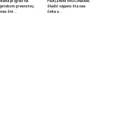
kada je igrao na
PAKLENIM VRUĆINAMA:
jetskom prvenstvu,
Sladić najavio šta nas
nas živi...
čeka u...