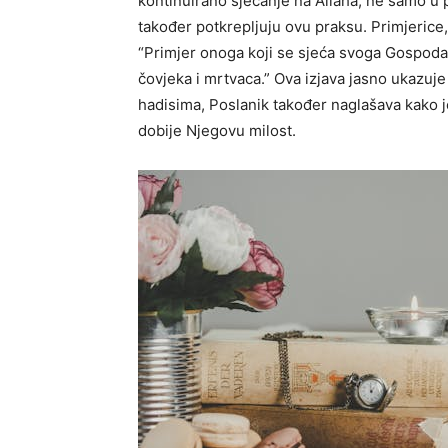
kontinuirano sjećanje na Allaha, ne samo u
također potkrepljuju ovu praksu. Primjerice, 
“Primjer onoga koji se sjeća svoga Gospodar
čovjeka i mrtvaca.” Ova izjava jasno ukazuje
hadisima, Poslanik također naglašava kako je z
dobije Njegovu milost.