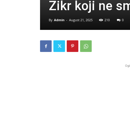
Zikr koji ne s
By
Admin
-
August 21, 2025
210
0
Ogl