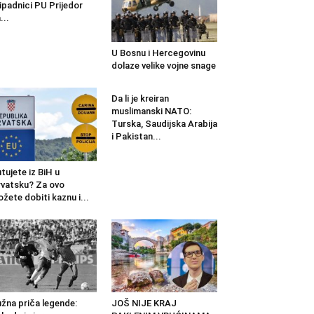
ipadnici PU Prijedor
...
U Bosnu i Hercegovinu
dolaze velike vojne snage
Da li je kreiran
muslimanski NATO:
Turska, Saudijska Arabija
i Pakistan...
tujete iz BiH u
vatsku? Za ovo
žete dobiti kaznu i...
žna priča legende:
JOŠ NIJE KRAJ