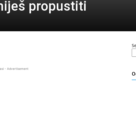
miješ propustiti
S
asi - Advertisement
O