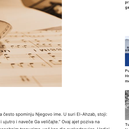
pr
ga
Pu
Hr
mo
a često spominju Njegovo ime. U suri El-Ahzab, stoji:
 i ujutro i naveče Ga veličajte.” Ovaj ajet poziva na
Tu