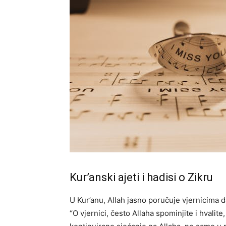
Kur’anski ajeti i hadisi o Zikru
U Kur’anu, Allah jasno poručuje vjernicima d
“O vjernici, često Allaha spominjite i hvalite,