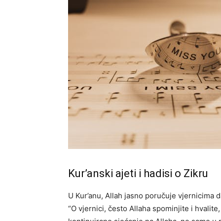
Kur’anski ajeti i hadisi o Zikru
U Kur’anu, Allah jasno poručuje vjernicima d
“O vjernici, često Allaha spominjite i hvalite,