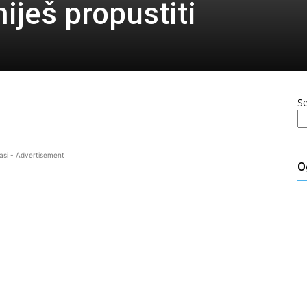
miješ propustiti
S
asi - Advertisement
O