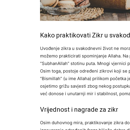
Kako praktikovati Zikr u svak
Uvođenje zikra u svakodnevni život ne mora 
možemo prakticirati spominjanje Allaha. Na
“SubhanAllah” stotinu puta. Mnogi vjernici 
Osim toga, postoje određeni zikrovi koji se 
“Bismillah” (u ime Allaha) prilikom početka je
osjetimo grižu savjesti zbog nekog postup
već donose i unutarnji mir i stabilnost, p
Vrijednost i nagrade za zikr
Osim duhovnog mira, praktikovanje zikra do