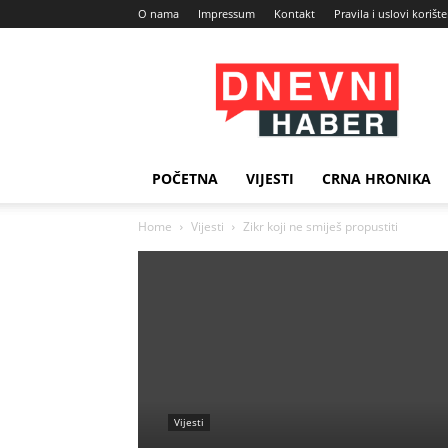
O nama
Impressum
Kontakt
Pravila i uslovi korišt
Dnevni
Haber
POČETNA
VIJESTI
CRNA HRONIKA
Home
Vijesti
Zikr koji ne smiješ propustiti
Vijesti