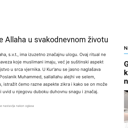
je Allaha u svakodnevnom životu
N
aha, s.v.t., ima izuzetno značajnu ulogu. Ovaj ritual ne
veza koje muslimani imaju, već je suštinski aspekt
G
jstvo u srca vjernika. U Kur’anu se jasno naglašava
k
o Poslanik Muhammed, sallallahu alejhi ve selem,
n
, istražit ćemo razne aspekte zikra i kako se on može
ući uvid u njegovu duboku duhovnu snagu i značaj.
se nastavlja nakon oglasa