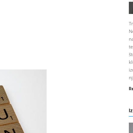
T
No
n
t
št
k
iz
nj
R
I