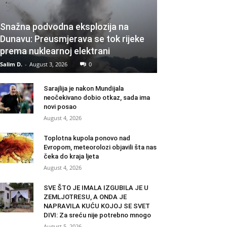
Snažna podvodna eksplozija na
Dunavu: Preusmjerava se tok rijeke
prema nuklearnoj elektrani
Salim D.
-
August 3, 2026
0
Sarajlija je nakon Mundijala
neočekivano dobio otkaz, sada ima
novi posao
August 4, 2026
Toplotna kupola ponovo nad
Evropom, meteorolozi objavili šta nas
čeka do kraja ljeta
August 4, 2026
SVE ŠTO JE IMALA IZGUBILA JE U
ZEMLJOTRESU, A ONDA JE
NAPRAVILA KUĆU KOJOJ SE SVET
DIVI: Za sreću nije potrebno mnogo
August 5, 2026