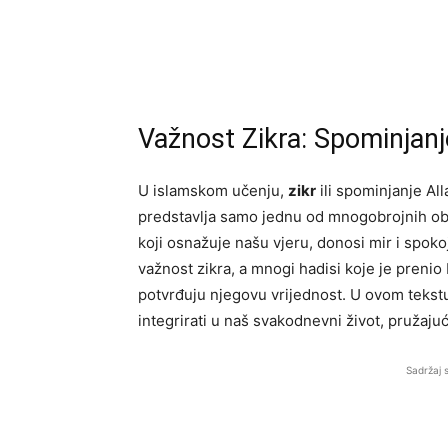
Važnost Zikra: Spominjan
U islamskom učenju,
zikr
ili spominjanje All
predstavlja samo jednu od mnogobrojnih oba
koji osnažuje našu vjeru, donosi mir i spoko
važnost zikra, a mnogi hadisi koje je preni
potvrđuju njegovu vrijednost. U ovom tekstu
integrirati u naš svakodnevni život, pružaj
Sadržaj 