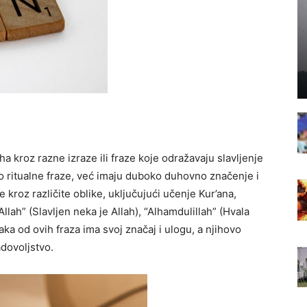
a kroz razne izraze ili fraze koje odražavaju slavljenje
o ritualne fraze, već imaju duboko duhovno značenje i
e kroz različite oblike, uključujući učenje Kur’ana,
ah” (Slavljen neka je Allah), “Alhamdulillah” (Hvala
vaka od ovih fraza ima svoj značaj i ulogu, a njihovo
adovoljstvo.