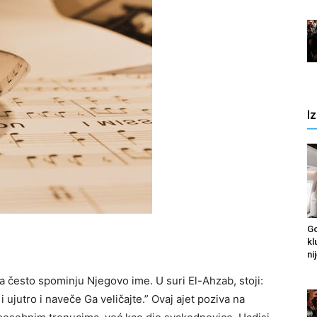
I
Go
kl
nij
a često spominju Njegovo ime. U suri El-Ahzab, stoji:
 i ujutro i naveče Ga veličajte.” Ovaj ajet poziva na