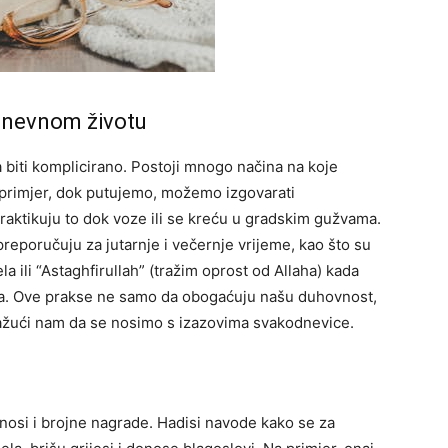
odnevnom životu
biti komplicirano. Postoji mnogo načina na koje
 primjer, dok putujemo, možemo izgovarati
praktikuju to dok voze ili se kreću u gradskim gužvama.
preporučuju za jutarnje i večernje vrijeme, kao što su
la ili “Astaghfirullah” (tražim oprost od Allaha) kada
ka. Ove prakse ne samo da obogaćuju našu duhovnost,
omažući nam da se nosimo s izazovima svakodnevice.
nosi i brojne nagrade. Hadisi navode kako se za