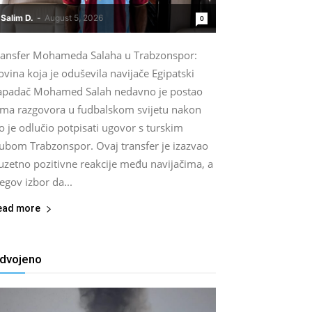
Salim D.
-
August 5, 2026
0
ransfer Mohameda Salaha u Trabzonspor:
vina koja je oduševila navijače Egipatski
apadač Mohamed Salah nedavno je postao
ema razgovora u fudbalskom svijetu nakon
o je odlučio potpisati ugovor s turskim
lubom Trabzonspor. Ovaj transfer je izazvao
uzetno pozitivne reakcije među navijačima, a
egov izbor da...
ead more
zdvojeno