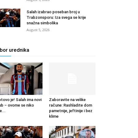
Salah izabrao poseban broj u
Trabzonsporu: Iza svega se krije
snažna simbolika
August 5, 2026
zbor urednika
tovo je! Salah ima novi
Zaboravite na velike
ub – ovome se niko
račune: Rashladite dom
e...
pametnije, jeftinije i bez
klime