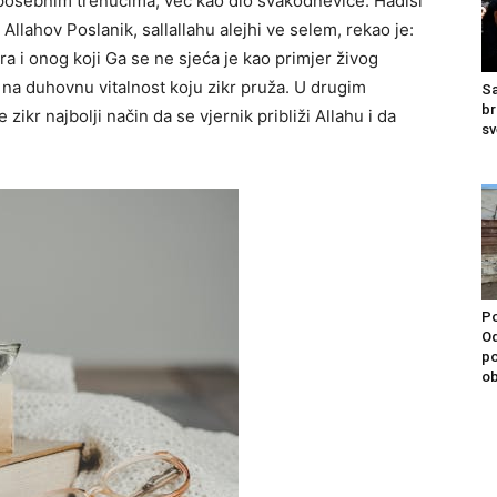
 posebnim trenucima, već kao dio svakodnevice. Hadisi
Allahov Poslanik, sallallahu alejhi ve selem, rekao je:
a i onog koji Ga se ne sjeća je kao primjer živog
 na duhovnu vitalnost koju zikr pruža. U drugim
Sa
br
ikr najbolji način da se vjernik približi Allahu i da
sv
Po
Od
po
ob