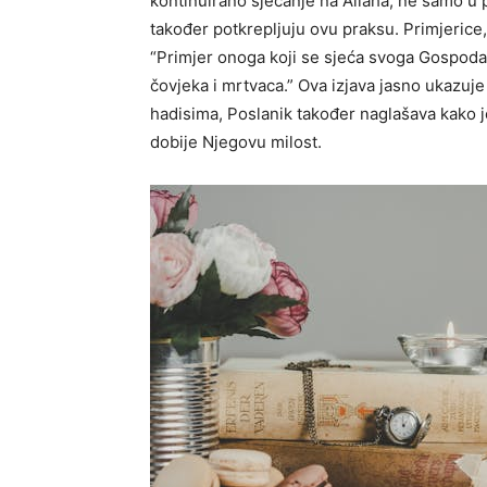
kontinuirano sjećanje na Allaha, ne samo u
također potkrepljuju ovu praksu. Primjerice, 
“Primjer onoga koji se sjeća svoga Gospodar
čovjeka i mrtvaca.” Ova izjava jasno ukazuje
hadisima, Poslanik također naglašava kako je z
dobije Njegovu milost.