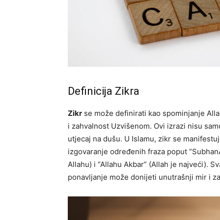
Definicija Zikra
Zikr
se može definirati kao spominjanje Allah
i zahvalnost Uzvišenom. Ovi izrazi nisu sam
utjecaj na dušu. U Islamu, zikr se manifestuj
izgovaranje određenih fraza poput “SubhanAll
Allahu) i “Allahu Akbar” (Allah je najveći). S
ponavljanje može donijeti unutrašnji mir i z