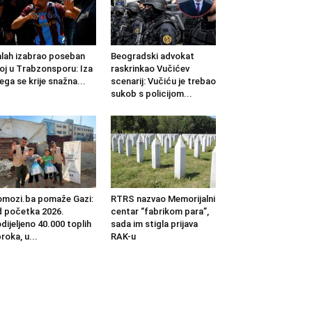
lah izabrao poseban
Beogradski advokat
oj u Trabzonsporu: Iza
raskrinkao Vučićev
ega se krije snažna...
scenarij: Vučiću je trebao
sukob s policijom...
mozi.ba pomaže Gazi:
RTRS nazvao Memorijalni
 početka 2026.
centar “fabrikom para”,
dijeljeno 40.000 toplih
sada im stigla prijava
roka, u...
RAK-u