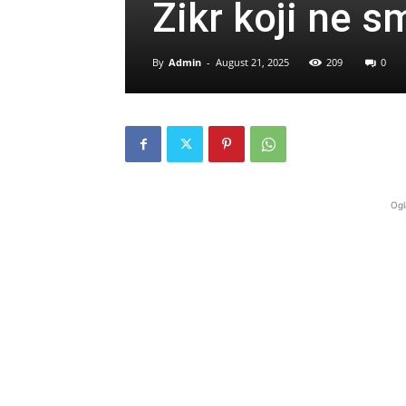
Zikr koji ne s
By
Admin
-
August 21, 2025
209
0
Ogl