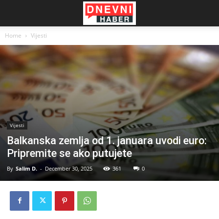
Home
Vijesti
Vijesti
Balkanska zemlja od 1. januara uvodi euro:
Pripremite se ako putujete
By
Salim D.
-
December 30, 2025
361
0