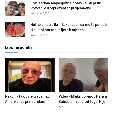
Brat Kerima Alajbegovića dobio veliku priliku:
Pozvan je u reprezentaciju Njemačke
August 6, 2026
Nutricionisti otkrili kako lubenica može pomoći
tijelu tokom toplih ljetnih mjeseci
August 3, 2026
Izbor urednika
Nakon 71 godine traganja…
Video / Majka ubijenog Harisa
Amerikanac primio islam
Babića shrvana od tuge: Nije
bio...