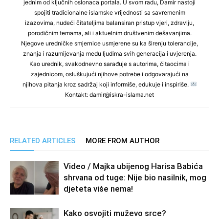
jednim od ključnih oslonaca portala. U svom radu, Damir nastoji
spojiti tradicionalne islamske vrijednosti sa savremenim
izazovima, nudeći čitateljima balansiran pristup vjeri, zdravlju,
porodičnim temama, ali i aktuelnim društvenim dešavanjima.
Njegove uredničke smjernice usmjerene su ka širenju tolerancije,
znanja i razumijevanja među ljudima svih generacija i uvjerenja.
Kao urednik, svakodnevno sarađuje s autorima, čitaocima i
zajednicom, osluškujući njihove potrebe i odgovarajući na
njihova pitanja kroz sadržaj koji informiše, edukuje i inspiriše.
Kontakt: damir@iskra-islama.net
RELATED ARTICLES
MORE FROM AUTHOR
Video / Majka ubijenog Harisa Babića
shrvana od tuge: Nije bio nasilnik, mog
djeteta više nema!
Kako osvojiti muževo srce?