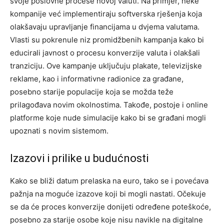
svoje poslovne procese novoj valuti.
Na primjer, neke
kompanije već implementiraju softverska rješenja koja
olakšavaju upravljanje financijama u dvjema valutama.
Vlasti su pokrenule niz promidžbenih kampanja kako bi
educirali javnost o procesu konverzije valuta i olakšali
tranziciju.
Ove kampanje uključuju plakate, televizijske
reklame, kao i informativne radionice za građane,
posebno starije populacije koja se možda teže
prilagođava novim okolnostima. Takođe, postoje i online
platforme koje nude simulacije kako bi se građani mogli
upoznati s novim sistemom.
Izazovi i prilike u budućnosti
Kako se bliži datum prelaska na euro, tako se i povećava
pažnja na moguće izazove koji bi mogli nastati. Očekuje
se da će proces konverzije donijeti određene poteškoće,
posebno za starije osobe koje nisu navikle na digitalne