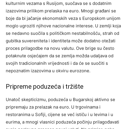
kulturnim vezama s Rusijom, suočava se s dodatnim
izazovima prilikom prelaska na euro. Mnogi građani se
boje da bi jačanje ekonomskih veza s Europskom unijom
moglo ugroziti njihove nacionalne interese. U zemlji koja
se nedavno suočila s političkom nestabilnošću, strah od
gubitka suvereniteta i identiteta može dodatno otežati
proces prilagodbe na novu valutu. Ove brige su često
potaknute osjećajem da se zemlja možda udaljava od
svojih tradicionalnih vrijednosti i da će se suočiti s
nepoznatim izazovima u okviru eurozone.
Pripreme poduzeća i tržište
Unatoč skepticizmu, poduzeća u Bugarskoj aktivno se
pripremaju za prelazak na euro. U trgovinama i
restoranima u Sofiji, cijene se već ističu i u levima i u
eurima, a mnogi vlasnici poduzeća počinju prilagođavati