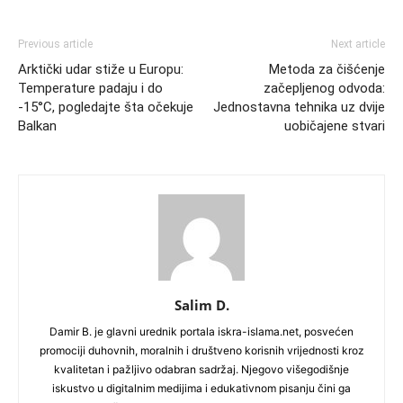
Previous article
Next article
Arktički udar stiže u Europu:
Metoda za čišćenje
Temperature padaju i do
začepljenog odvoda:
-15°C, pogledajte šta očekuje
Jednostavna tehnika uz dvije
Balkan
uobičajene stvari
Salim D.
Damir B. je glavni urednik portala iskra-islama.net, posvećen
promociji duhovnih, moralnih i društveno korisnih vrijednosti kroz
kvalitetan i pažljivo odabran sadržaj. Njegovo višegodišnje
iskustvo u digitalnim medijima i edukativnom pisanju čini ga