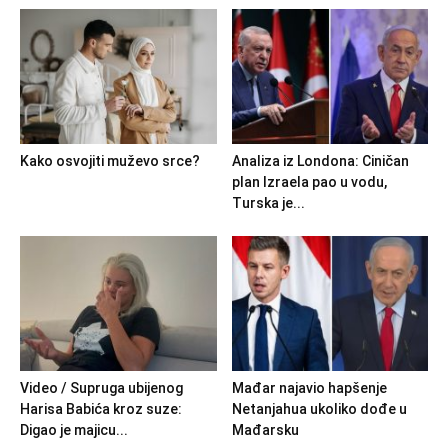
Kako osvojiti muževo srce?
Analiza iz Londona: Ciničan
plan Izraela pao u vodu,
Turska je...
Video / Supruga ubijenog
Mađar najavio hapšenje
Harisa Babića kroz suze:
Netanjahua ukoliko dođe u
Digao je majicu...
Mađarsku