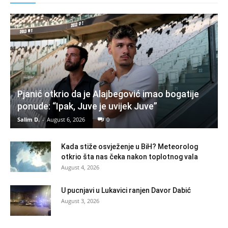
Pjanić otkrio da je Alajbegović imao bogatije
ponude: “Ipak, Juve je uvijek Juve”
Salim D.
-
August 6, 2026
0
Kada stiže osvježenje u BiH? Meteorolog
otkrio šta nas čeka nakon toplotnog vala
August 4, 2026
U pucnjavi u Lukavici ranjen Davor Dabić
August 3, 2026