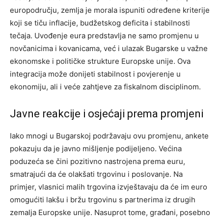
europodručju, zemlja je morala ispuniti određene kriterije
koji se tiču inflacije, budžetskog deficita i stabilnosti
tečaja. Uvođenje eura predstavlja ne samo promjenu u
novčanicima i kovanicama, već i ulazak Bugarske u važne
ekonomske i političke strukture Europske unije. Ova
integracija može donijeti stabilnost i povjerenje u
ekonomiju, ali i veće zahtjeve za fiskalnom disciplinom.
Javne reakcije i osjećaji prema promjeni
Iako mnogi u Bugarskoj podržavaju ovu promjenu, ankete
pokazuju da je javno mišljenje podijeljeno. Većina
poduzeća se čini pozitivno nastrojena prema euru,
smatrajući da će olakšati trgovinu i poslovanje. Na
primjer, vlasnici malih trgovina izvještavaju da će im euro
omogućiti lakšu i bržu trgovinu s partnerima iz drugih
zemalja Europske unije. Nasuprot tome, građani, posebno