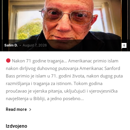
Salim D.
-
August 7, 2026
0
Nakon 71 godine traganja… Amerikanac primio islam
nakon dirljivog duhovnog putovanja Amerikanac Sanford
Bass primio je islam u 71. godini života, nakon dugog puta
razmišljanja i traganja za istinom. Tokom godina
proučavao je vjerska pitanja, uključujući i vjerovjesnička
navještenja u Bibliji, a jedno posebno...
Read more
Izdvojeno