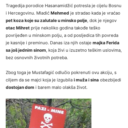
Tragedija porodice Hasanamidžić potresla je cijelu Bosnu
i Hercegovinu. Mladić
Mehmed
je stradao kada je vraćao
pet koza koje su zalutale u minsko polje
, dok je njegov
otac Mihret
prije nekoliko godina takođe teško
povrijeđen u minskom polju, a od posljedica tih povreda
je kasnije i preminuo. Danas iza njih ostaje
majka Ferida
sa još jednim sinom
, koja živi u izuzetno teškim uslovima,
bez osnovnih životnih potreba.
Zbog toga je Mustafagić odlučio pokrenuti ovu akciju, s
ciljem da se majci koja je izgubila
i muža i sina
obezbijedi
dostojan dom
i barem malo olakša život.