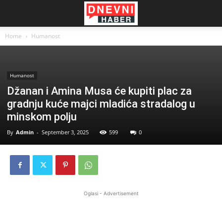
Home
Humanost
Humanost
Džanan i Amina Musa će kupiti plac za
gradnju kuće majci mladića stradalog u
minskom polju
By
Admin
-
September 3, 2025
599
0
Oglasi - Advertisement