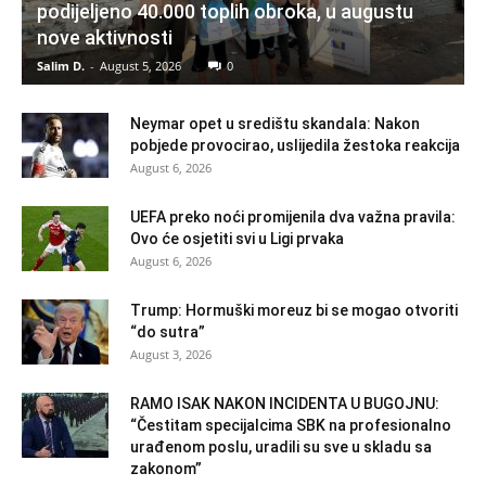
podijeljeno 40.000 toplih obroka, u augustu
nove aktivnosti
Salim D.
-
August 5, 2026
0
Neymar opet u središtu skandala: Nakon
pobjede provocirao, uslijedila žestoka reakcija
August 6, 2026
UEFA preko noći promijenila dva važna pravila:
Ovo će osjetiti svi u Ligi prvaka
August 6, 2026
Trump: Hormuški moreuz bi se mogao otvoriti
“do sutra”
August 3, 2026
RAMO ISAK NAKON INCIDENTA U BUGOJNU:
“Čestitam specijalcima SBK na profesionalno
urađenom poslu, uradili su sve u skladu sa
zakonom”