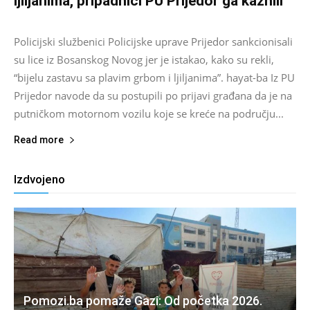
ljiljanima, pripadnici PU Prijedor ga kaznili
Salim D.
-
August 7, 2026
0
Policijski službenici Policijske uprave Prijedor sankcionisali
su lice iz Bosanskog Novog jer je istakao, kako su rekli,
“bijelu zastavu sa plavim grbom i ljiljanima”. hayat-ba Iz PU
Prijedor navode da su postupili po prijavi građana da je na
putničkom motornom vozilu koje se kreće na području...
Read more
Izdvojeno
Pomozi.ba pomaže Gazi: Od početka 2026.