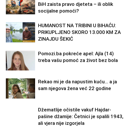
BiH zaista pravo djeteta – ili oblik
socijalne pomoći?
HUMANOST NA TRIBINI U BIHAĆU:
PRIKUPLJENO SKORO 13.000 KM ZA
ZINAJDU ŠEKIĆ
Pomozi.ba pokreće apel: Ajla (14)
treba vašu pomoć za život bez bola
Rekao mi je da napustim kuću… a ja
sam njegova žena već 22 godine
Džematlije očistile vakuf Hajdar-
pašine džamije: Četnici je spalili 1943,
ali vjera nije izgorjela