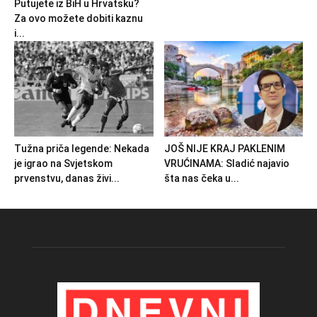
Putujete iz BiH u Hrvatsku?
Za ovo možete dobiti kaznu
i...
Tužna priča legende: Nekada
JOŠ NIJE KRAJ PAKLENIM
je igrao na Svjetskom
VRUĆINAMA: Sladić najavio
prvenstvu, danas živi...
šta nas čeka u...