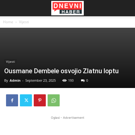
Home
Vijesti
Vijesti
Ousmane Dembele osvojio Zlatnu loptu
By
Admin
-
September 23, 2025
193
0
Oglasi - Advertisement