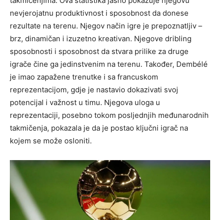
takmičenjima. Ova statistika jasno pokazuje njegovu
nevjerojatnu produktivnost i sposobnost da donese
rezultate na terenu. Njegov način igre je prepoznatljiv –
brz, dinamičan i izuzetno kreativan. Njegove dribling
sposobnosti i sposobnost da stvara prilike za druge
igrače čine ga jedinstvenim na terenu. Također, Dembélé
je imao zapažene trenutke i sa francuskom
reprezentacijom, gdje je nastavio dokazivati svoj
potencijal i važnost u timu. Njegova uloga u
reprezentaciji, posebno tokom posljednjih međunarodnih
takmičenja, pokazala je da je postao ključni igrač na
kojem se može osloniti.