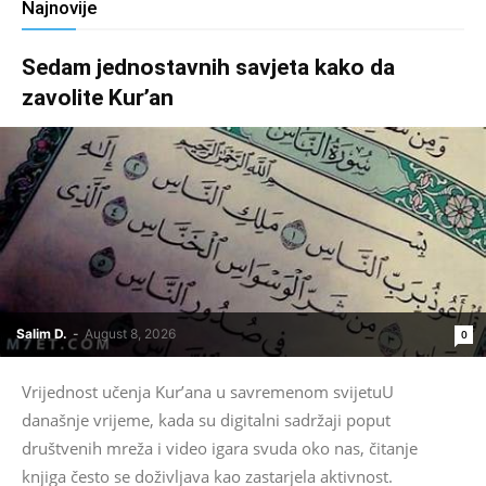
Najnovije
Sedam jednostavnih savjeta kako da
zavolite Kur’an
Salim D.
-
August 8, 2026
0
Vrijednost učenja Kur’ana u savremenom svijetuU
današnje vrijeme, kada su digitalni sadržaji poput
društvenih mreža i video igara svuda oko nas, čitanje
knjiga često se doživljava kao zastarjela aktivnost.