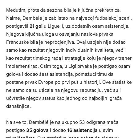
Međutim, protekla sezona bila je ključna prekretnica.
Naime, Dembélé je zablistao na najvećoj fudbalskoj sceni,
postigavši
21 gol
u Ligue 1, uz dodatnih osam asistencija.
Njegova ključna uloga u osvajanju naslova prvaka
Francuske bila je neprocjenjiva. Ovaj uspjeh nije došao
samo kao rezultat njegovih individualnih kvaliteta, već i
kao rezultat timskog rada i strategije koju je njegov trener
implementirao. Osim toga, u Ligi prvaka je postigao osam
golova i dodao šest asistencija, pomažući timu da
postane prvak Evrope po prvi put u historiji. Ove statistike
ne samo da su uticale na njegovu reputaciju, već su i
učvrstile njegov status kao jednog od najboljih igrača
današnjice.
Na sve to, Dembélé je na ukupno 53 odigrana meča
postigao
35 golova
i dodao
16 asistencija
u svim