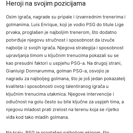
Heroji na svojim pozicijama
Osim igrača, nagrade su pripale i izvanrednim trenerima i
golmanima. Luis Enrique, koji je vodio PSG do titule Lige
prvaka, proglašen je najboljim trenerom, što dodatno
potvrđuje njegovu stručnost i sposobnost da izvuče
najbolje iz svojih igrača.
Njegova strategija i sposobnost
upravljanja timom u ključnim trenucima pokazali su se
kao presudni faktori u uspjehu PSG-a. Na drugoj strani,
Gianluigi Donnarumma, golman PSG-a, osvojio je
nagradu za najboljeg golmana, što je još jedan pokazatelj
kvaliteta i sposobnosti ovog talentiranog igrača u
ključnim trenucima utakmica.
Njegove intervencije i
odlučnost na golu često su bile ključne za uspjeh tima, a
njegovu mladost prati zrelost na terenu koja se rijetko
viđa kod tako mladih golmana.
Na kraju, PSG je proglašen najboljom ekipom, što