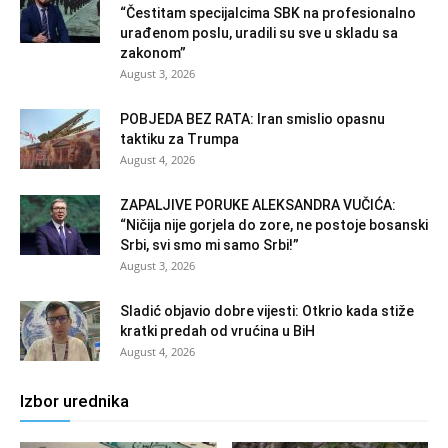
“Čestitam specijalcima SBK na profesionalno
urađenom poslu, uradili su sve u skladu sa
zakonom”
August 3, 2026
POBJEDA BEZ RATA: Iran smislio opasnu
taktiku za Trumpa
August 4, 2026
ZAPALJIVE PORUKE ALEKSANDRA VUČIĆA:
“Ničija nije gorjela do zore, ne postoje bosanski
Srbi, svi smo mi samo Srbi!”
August 3, 2026
Sladić objavio dobre vijesti: Otkrio kada stiže
kratki predah od vrućina u BiH
August 4, 2026
Izbor urednika