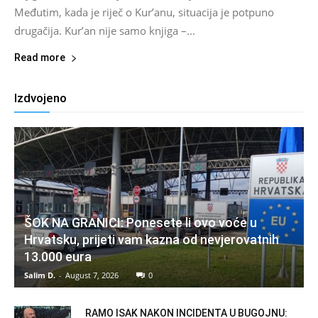
Međutim, kada je riječ o Kur’anu, situacija je potpuno
drugačija. Kur’an nije samo knjiga –...
Read more
Izdvojeno
ŠOK NA GRANICI: Ponesete li ovo voće u
Hrvatsku, prijeti vam kazna od nevjerovatnih
13.000 eura
Salim D.
-
August 7, 2026
0
RAMO ISAK NAKON INCIDENTA U BUGOJNU: