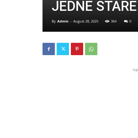
JEDNE STARE
By
Admin
-
August 28, 2025
364
0
Ogl