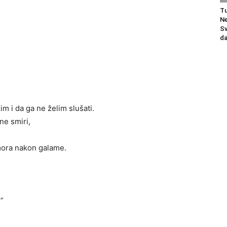
Tu
Ne
Sv
da
m i da ga ne želim slušati.
ne smiri,
mora nakon galame.
?”