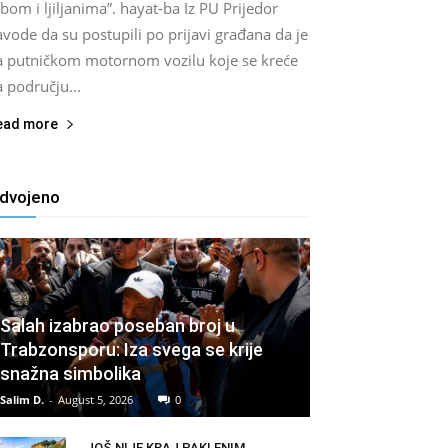
bom i ljiljanima”. hayat-ba Iz PU Prijedor
vode da su postupili po prijavi građana da je
a putničkom motornom vozilu koje se kreće
 području...
ead more
zdvojeno
Salah izabrao poseban broj u
Trabzonsporu: Iza svega se krije
snažna simbolika
Salim D.
-
August 5, 2026
0
JOŠ NIJE KRAJ PAKLENIM