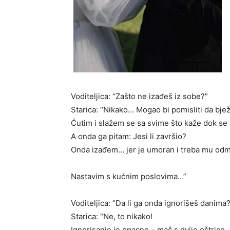
Voditeljica: “Zašto ne izađeš iz sobe?”
Starica: “Nikako… Mogao bi pomisliti da bježi
Ćutim i slažem se sa svime što kaže dok se 
A onda ga pitam: Jesi li završio?
Onda izađem… jer je umoran i treba mu od
Nastavim s kućnim poslovima…”
Voditeljica: “Da li ga onda ignorišeš danima
Starica: “Ne, to nikako!
Ignorisanje je opasno – mač s dvije oštrice.