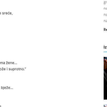
gr
na
e sreće,
n
na
R
I
kama žene…
ože i suprotno.”
m bježe…
e,