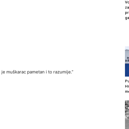
Vo
za
pr
ga
r je muškarac pametan i to razumije.”
Pu
Hr
mo