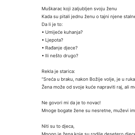
Muškarac koji zaljubljen svoju ženu
Kada su pitali jednu ženu o tajni njene staln
Da li je to:
• Umijeće kuhanja?
• Ljepota?
• Rađanje djece?
• Ili nešto drugo?
Rekla je starica:
“Sreća u braku, nakon Božije volje, je u ru
Žena može od svoje kuće napraviti raj, ali m
Ne govori mi da je to novac!
Mnoge bogate žene su nesretne, muževi i
Niti su to djeca,
Mnogo je žena koje su rodile desetero djec