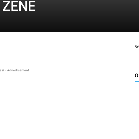
 ŽENE
S
asi - Advertisement
O