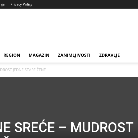
enja
Privacy Policy
REGION
MAGAZIN
ZANIMLJIVOSTI
ZDRAVLJE
DROST JEDNE STARE ŽENE
NE SREĆE – MUDROST