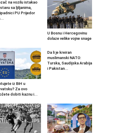
zač na vozilu istakao
stavu sa ljiljanima,
ipadnici PU Prijedor
...
U Bosnu i Hercegovinu
dolaze velike vojne snage
Da li je kreiran
muslimanski NATO:
Turska, Saudijska Arabija
i Pakistan...
tujete iz BiH u
vatsku? Za ovo
žete dobiti kaznu i...