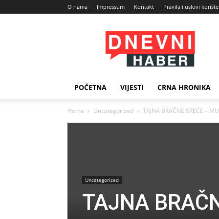
O nama
Impressum
Kontakt
Pravila i uslovi korišt
Dnevni
Haber
POČETNA
VIJESTI
CRNA HRONIKA
Home
Uncategorized
TAJNA BRAČNE SREĆE – MU
Uncategorized
TAJNA BRAČ