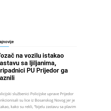
ajnovije
ozač na vozilu istakao
astavu sa ljiljanima,
ripadnici PU Prijedor ga
aznili
Salim D.
-
August 7, 2026
0
licijski službenici Policijske uprave Prijedor
nkcionisali su lice iz Bosanskog Novog jer je
takao, kako su rekli, “bijelu zastavu sa plavim