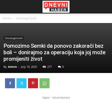
Home
Uncategorized
Uncategorized
Pomozimo Semki da ponovo zakorači bez
boli – donirajmo za operaciju koja joj može
promijeniti život
By
Admin
-
July 19, 2025
277
0
Oglasi - Advertisement