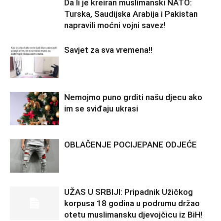
Da li je kreiran muslimanski NATO:
Turska, Saudijska Arabija i Pakistan
napravili moćni vojni savez!
Savjet za sva vremena!!
Nemojmo puno grditi našu djecu ako
im se sviđaju ukrasi
OBLAČENJE POCIJEPANE ODJEĆE
UŽAS U SRBIJI: Pripadnik Užičkog
korpusa 18 godina u podrumu držao
otetu muslimansku djevojčicu iz BiH!