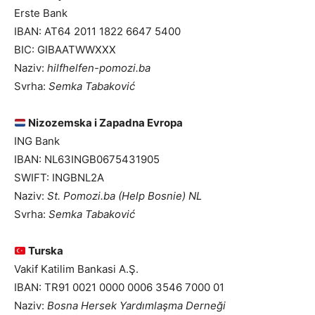
Erste Bank
IBAN: AT64 2011 1822 6647 5400
BIC: GIBAATWWXXX
Naziv:
hilfhelfen-pomozi.ba
Svrha:
Semka Tabaković
Nizozemska i Zapadna Evropa
ING Bank
IBAN: NL63INGB0675431905
SWIFT: INGBNL2A
Naziv:
St. Pomozi.ba (Help Bosnie) NL
Svrha:
Semka Tabaković
Turska
Vakif Katilim Bankasi A.Ş.
IBAN: TR91 0021 0000 0006 3546 7000 01
Naziv:
Bosna Hersek Yardımlaşma Derneği