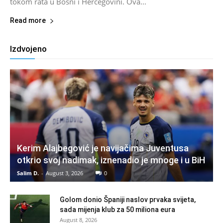
tokom rata u Bosni i Hercegovini. Ova...
Read more
Izdvojeno
Kerim Alajbegović je navijačima Juventusa
otkrio svoj nadimak, iznenadio je mnoge i u BiH
Salim D.
-
August 3, 2026
0
Golom donio Španiji naslov prvaka svijeta,
sada mijenja klub za 50 miliona eura
August 8, 2026