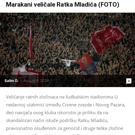
Marakani veličale Ratka Mladića (FOTO)
Salim D.
-
August 9, 2026
0
Veličanje ratnih zločinaca na fudbalskim stadionima U
nedavnoj utakmici između Crvene zvezde i Novog Pazara,
deo navijača ovog kluba iskoristio je priliku da na
skandalozan način iskaže podršku Ratku Mladiću,
pravosnažno osuđenom za genocid i druge teške zločine