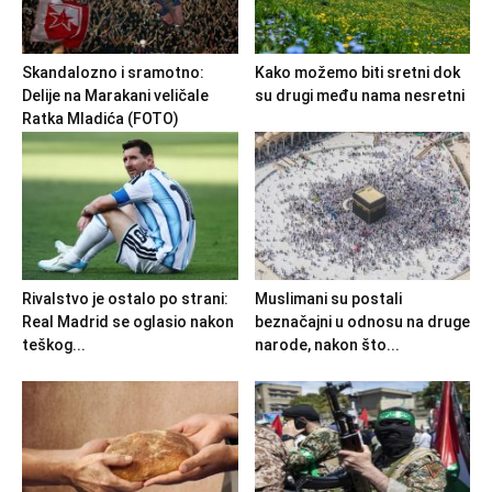
Skandalozno i sramotno:
Kako možemo biti sretni dok
Delije na Marakani veličale
su drugi među nama nesretni
Ratka Mladića (FOTO)
Rivalstvo je ostalo po strani:
Muslimani su postali
Real Madrid se oglasio nakon
beznačajni u odnosu na druge
teškog...
narode, nakon što...