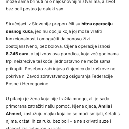
može sama brinuti ni o najosnovnijim stvarima, a život
bez boli postao je daleki san.
Stručnjaci iz Slovenije preporučili su
hitnu operaciju
desnog kuka
, jedinu opciju koja joj može vratiti
funkcionalnost i omogućiti da ponovo živi
dostojanstveno, bez bolova. Cijena operacije iznosi
8.245 eura
, a taj iznos ova porodica, koja već godinama
trpi neizrecive teškoće, jednostavno ne može sama
prikupiti. Posebno zabrinjava činjenica da troškove ne
pokriva ni Zavod zdravstvenog osiguranja Federacije
Bosne i Hercegovine.
U pitanju je žena koja nije tražila mnogo, ali je sada
primorana zatražiti našu pomoć. Njena djeca,
Amila i
Ahmed
, zaslužuju majku koja će se moći smijati, šetati s
njima, držati ih za ruku bez boli – a ne skrivati suze i
slabost iza zatvorenih vrata.