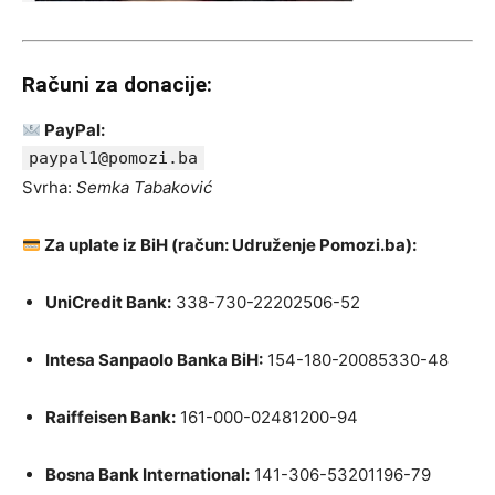
Računi za donacije:
PayPal:
paypal1@pomozi.ba
Svrha:
Semka Tabaković
Za uplate iz BiH (račun: Udruženje Pomozi.ba):
UniCredit Bank:
338-730-22202506-52
Intesa Sanpaolo Banka BiH:
154-180-20085330-48
Raiffeisen Bank:
161-000-02481200-94
Bosna Bank International:
141-306-53201196-79